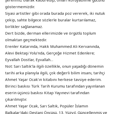
şerefimiz olarak kabul edip, onları koruyabilme gücünü
göstermemizdir.
Siyasi artistler gibi orada burada poz vererek, iki nutuk
çekip, sahte bilgece sözlerle buralar kurtarılamaz,
birlikler sağlanamaz.
Dert bizde, derman ellerimizde ve örgütlü toplum
olmaktan geçmektedir.
Erenler Katarında, Hakk Muhammed Ali Kervanında,
Alevi Bektaşi Yolu’nda, Gerçeğe Hizmet Edenlere;
Eyvallah Dostlar, Eyvallah…
Not: Sarı Saltık’la ilgili özellikle, onun yaşadığı dönemin
tarihi arka planıyla ilgili, çok değerli bilim insanı, tarihçi
Ahmet Yaşar Ocak’ın kitabını herkese tavsiye ederim.
Birinci baskısı Türk Tarih Kurumu tarafından yayınlanan
eserin üçüncü baskısı Kitap Yayınevi tarafından
çıkarılmıştır.
Ahmet Yaşar Ocak, Sarı Saltık, Popüler İslamın
Balkalar’daki Destani Öncüsü, 13. Yüzyıl, Güncellenmiş ve