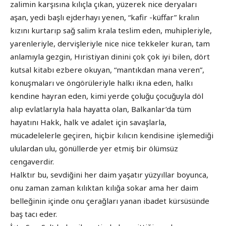
zalimin karşısına kılıçla çıkan, yüzerek nice deryaları
aşan, yedi başlı ejderhayı yenen, “kafir -küffar” kralın
kızını kurtarıp sağ salim krala teslim eden, muhipleriyle,
yarenleriyle, dervişleriyle nice nice tekkeler kuran, tam
anlamıyla gezgin, Hıristiyan dinini çok çok iyi bilen, dört
kutsal kitabı ezbere okuyan, “mantıkdan mana veren”,
konuşmaları ve öngörüleriyle halkı ikna eden, halkı
kendine hayran eden, kimi yerde çoluğu çocuğuyla döl
alıp evlatlarıyla hala hayatta olan, Balkanlar’da tüm
hayatını Hakk, halk ve adalet için savaşlarla,
mücadelelerle geçiren, hiçbir kılıcın kendisine işlemediği
ululardan ulu, gönüllerde yer etmiş bir ölümsüz
cengaverdir.
Halktır bu, sevdiğini her daim yaşatır yüzyıllar boyunca,
onu zaman zaman kılıktan kılığa sokar ama her daim
belleğinin içinde onu çerağları yanan ibadet kürsüsünde
baş tacı eder.