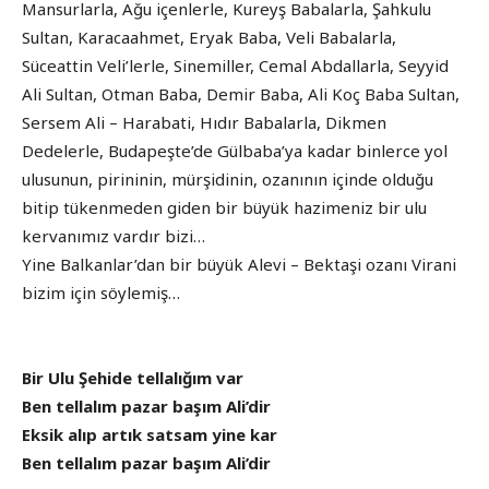
Mansurlarla, Ağu içenlerle, Kureyş Babalarla, Şahkulu
Sultan, Karacaahmet, Eryak Baba, Veli Babalarla,
Süceattin Veli’lerle, Sinemiller, Cemal Abdallarla, Seyyid
Ali Sultan, Otman Baba, Demir Baba, Ali Koç Baba Sultan,
Sersem Ali – Harabati, Hıdır Babalarla, Dikmen
Dedelerle, Budapeşte’de Gülbaba’ya kadar binlerce yol
ulusunun, pirininin, mürşidinin, ozanının içinde olduğu
bitip tükenmeden giden bir büyük hazimeniz bir ulu
kervanımız vardır bizi…
Yine Balkanlar’dan bir büyük Alevi – Bektaşi ozanı Virani
bizim için söylemiş…
Bir Ulu Şehide tellalığım var
Ben tellalım pazar başım Ali’dir
Eksik alıp artık satsam yine kar
Ben tellalım pazar başım Ali’dir