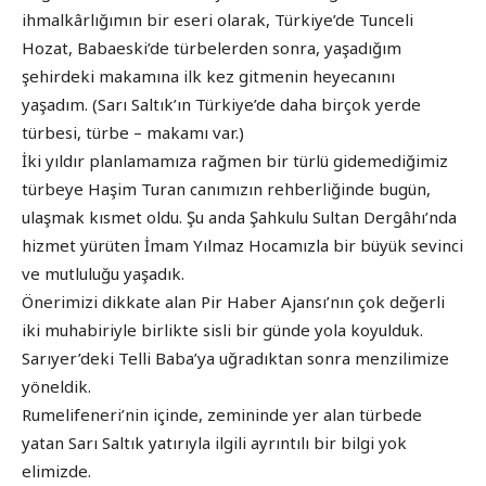
ihmalkârlığımın bir eseri olarak, Türkiye’de Tunceli
Hozat, Babaeski’de türbelerden sonra, yaşadığım
şehirdeki makamına ilk kez gitmenin heyecanını
yaşadım. (Sarı Saltık’ın Türkiye’de daha birçok yerde
türbesi, türbe – makamı var.)
İki yıldır planlamamıza rağmen bir türlü gidemediğimiz
türbeye Haşim Turan canımızın rehberliğinde bugün,
ulaşmak kısmet oldu. Şu anda Şahkulu Sultan Dergâhı’nda
hizmet yürüten İmam Yılmaz Hocamızla bir büyük sevinci
ve mutluluğu yaşadık.
Önerimizi dikkate alan Pir Haber Ajansı’nın çok değerli
iki muhabiriyle birlikte sisli bir günde yola koyulduk.
Sarıyer’deki Telli Baba’ya uğradıktan sonra menzilimize
yöneldik.
Rumelifeneri’nin içinde, zemininde yer alan türbede
yatan Sarı Saltık yatırıyla ilgili ayrıntılı bir bilgi yok
elimizde.