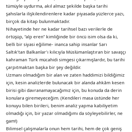
tümüyle uydurma, akıl almaz şekilde başka tarihi
şahıslarla ilişkilendirenlere kadar piyasada yüzlerce yazı,
birçok da kitap bulunmaktadır.
Nihayetinde her ne kadar tarihsel bazı verilerle de
örtüşüp, “alp eren” kimliğinde bir öncü isim olsa da ki,
belli bir siyasi eğilime- inanca sahip insanlar Sarı
Saltık’tan Balkanlar’ı kılıcıyla Müslümanlaştıran bir savaşçı
kahraman Türk mücahidi simgesi çıkarmışlardır, bu tarihi
çarpıtmaktan başka bir şey değildir.
Uzmanı olmadığım bir alan ve zaten haddimizi bildiğimiz
için, kesin analizlerde bulunacak bir alanda ahkâm kesen
birisi gibi davranamayacağımız için, bu konuda da derin
konulara giremeyeceğim. (Kendileri masa üstünde her
konuyu bilen birileri, benim analiz yapma kabiliyetim
olmadığı için, bir yazar olmadığımı da söyleyebilirler, ne
gam!)
Bilimsel çalışmalarla onun hem tarihi, hem de çok geniş