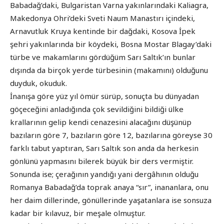
Babadağ’daki, Bulgaristan Varna yakınlarındaki Kaliagra,
Makedonya Ohri’deki Sveti Naum Manastırı içindeki,
Arnavutluk Kruya kentinde bir dağdaki, Kosova İpek
şehri yakınlarında bir köydeki, Bosna Mostar Blagay’daki
türbe ve makamlarını gördüğüm Sarı Saltık’ın bunlar
dışında da birçok yerde türbesinin (makamını) olduğunu
duyduk, okuduk.
İnanışa göre yüz yıl ömür sürüp, sonuçta bu dünyadan
göçeceğini anladığında çok sevildiğini bildiği ülke
krallarının gelip kendi cenazesini alacağını düşünüp
bazıların göre 7, bazıların göre 12, bazılarına göreyse 30
farklı tabut yaptıran, Sarı Saltık son anda da herkesin
gönlünü yapmasını bilerek büyük bir ders vermiştir.
Sonunda ise; çerağının yandığı yani dergâhının olduğu
Romanya Babadağ’da toprak anaya “sır”, inananlara, onu
her daim dillerinde, gönüllerinde yaşatanlara ise sonsuza
kadar bir kılavuz, bir meşale olmuştur.