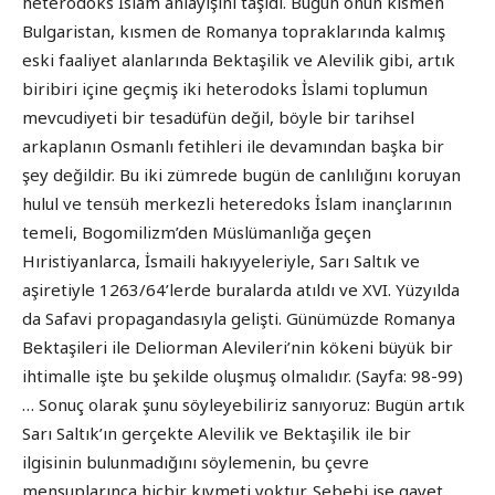
heterodoks İslam anlayışını taşıdı. Bugün onun kısmen
Bulgaristan, kısmen de Romanya topraklarında kalmış
eski faaliyet alanlarında Bektaşilik ve Alevilik gibi, artık
biribiri içine geçmiş iki heterodoks İslami toplumun
mevcudiyeti bir tesadüfün değil, böyle bir tarihsel
arkaplanın Osmanlı fetihleri ile devamından başka bir
şey değildir. Bu iki zümrede bugün de canlılığını koruyan
hulul ve tensüh merkezli heteredoks İslam inançlarının
temeli, Bogomilizm’den Müslümanlığa geçen
Hıristiyanlarca, İsmaili hakıyyeleriyle, Sarı Saltık ve
aşiretiyle 1263/64’lerde buralarda atıldı ve XVI. Yüzyılda
da Safavi propagandasıyla gelişti. Günümüzde Romanya
Bektaşileri ile Deliorman Alevileri’nin kökeni büyük bir
ihtimalle işte bu şekilde oluşmuş olmalıdır. (Sayfa: 98-99)
… Sonuç olarak şunu söyleyebiliriz sanıyoruz: Bugün artık
Sarı Saltık’ın gerçekte Alevilik ve Bektaşilik ile bir
ilgisinin bulunmadığını söylemenin, bu çevre
mensuplarınca hiçbir kıymeti yoktur. Sebebi ise gayet