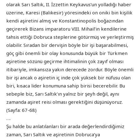
olarak Sarı Saltık, II. İzzettin Keykavus’un yolladığı haber
üzerine, Karesi (Balıkesir) yöresindeki on oniki bin kişilik
kendi aşiretini almış ve Konstantinopolis boğazından
geçirerek Bizans imparatoru VIII. Mihail’in kendilerine
tahsis ettiği Dobruca steplerine götürmüş ve yerleştirmiş
olabilir. Sıradan bir dervişin böyle bir işi başarabilmesi,
göç gibi önemli bir olay konusunda büyük bir Türkmen
aşiretine sözünü geçirme ihtimalinin çok zayıf olması
itibariyle, imkansıza yakın derecede zordur. Böyle önemli
bir işi ancak o aşiretin iç inde çok yüksek bir nüfusu olan
biri, kısaca lider konumuna sahip birisi becerebilir. Bu
sebeple biz, Sarı Saltık’ın yalnız bir şeyh değil, aynı
zamanda aşiret reisi olması gerektiğini düşünüyoruz.
(Sayfa: 67-68)
….
Şu halde bu anlatılanları bir arada değerlendirdiğimiz
zaman, Sarı Saltık ve aşiretinin Dobruca’ya