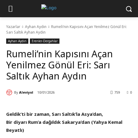
Yazarlar
Ayhan Aydın
Rumeli’nin Kapısını Açan Yenilmez Gönül Eri:
Sarı Saltık Ayhan Aydın
Ayhan Aydın
Erenler-Dergahlar
Rumeli’nin Kapısını Açan
Yenilmez Gönül Eri: Sarı
Saltık Ayhan Aydın
By
Aleviyol
10/01/2026
759
0
Geldik’ti bir zaman, Sarı Saltık’la Asya’dan,
Bir diyarı Rum’a dağıldık Sakarya’dan (Yahya Kemal
Beyatlı)