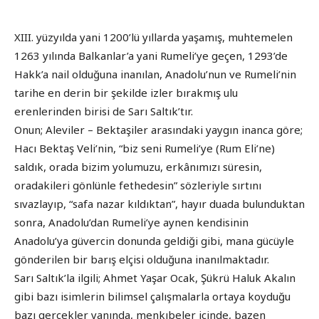
XIII. yüzyılda yani 1200’lü yıllarda yaşamış, muhtemelen
1263 yılında Balkanlar’a yani Rumeli’ye geçen, 1293’de
Hakk’a nail olduğuna inanılan, Anadolu’nun ve Rumeli’nin
tarihe en derin bir şekilde izler bırakmış ulu
erenlerinden birisi de Sarı Saltık’tır.
Onun; Aleviler – Bektaşiler arasındaki yaygın inanca göre;
Hacı Bektaş Veli’nin, “biz seni Rumeli’ye (Rum Eli’ne)
saldık, orada bizim yolumuzu, erkânımızı süresin,
oradakileri gönlünle fethedesin” sözleriyle sırtını
sıvazlayıp, “safa nazar kıldıktan”, hayır duada bulunduktan
sonra, Anadolu’dan Rumeli’ye aynen kendisinin
Anadolu’ya güvercin donunda geldiği gibi, mana gücüyle
gönderilen bir barış elçisi olduğuna inanılmaktadır.
Sarı Saltık’la ilgili; Ahmet Yaşar Ocak, Şükrü Haluk Akalın
gibi bazı isimlerin bilimsel çalışmalarla ortaya koyduğu
bazı gerçekler yanında, menkıbeler içinde, bazen