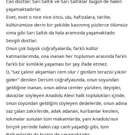
Can dostlar; Sarı Saltık ve Sarı Saltıklar bugün de halen
yaşamaktadırlar.
Evet, evet o nice nice öncü, ulu, hafızalara, tarihe,
kültürümüze derin bir şekilde kazınmış yüzlerce ölümsüz
sima gibi Sarı Saltık da hala aramızda yaşamaktadır.
Sevgili dostlar;
Onun çok büyük coğrafyalarda, farklı kültür
katmanlarımda, ona inanan her toplumun arasında farklı
farklı bir kimlikle yaşaması bir şey ifade etmez.
O, “saz çalınır akşamları cem olur / gönlüm terazisi yıkılır
gider” denilen Dersim coğrafyasında, onun soyundan
geldiğine inanan, onun adına cemler yürüten, deyişler,
düvazlar söyleyen Anadolu Alevi halk toplulukları içinde,
onun soyundan geldiğini söyleyen dedelerde, onun adına
saz çalan zakirlerde, adak adanan, kurbanlar kesilen,
lokmalar sunulan tüm makamlarda, yani Anadolu’nun
birçok yerinde halen cap canlı yaşadığı gibi, tüm
Balkanlar’da da bugün de yaşamaktadır.