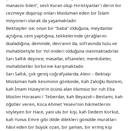
manasını bilen”, sesli Kuran olup Hıristiyanlar’ı derin bir
cezmeye düşürüp onları Müslüman eden bir İslam
misyoneri olarak da yaşamaktadır.
Bektaşiler ise; onun bir “baba” olduğuna, meydanlar
açtığına, cem yaptığına, tekkelerinde çerağlarını
dualadığına, deminde, devranın da, sofrasında tuzu ve
muhabbetiyle bir Yol önderi olduğuna inanmaktadırlar.
Sarı Saltık deyince; masallar, efsaneler, menkıbeler,
muhabbetler birbirine karışmaktadır.
Sarı Saltık, çok geniş coğrafyalarda; Alevi – Bektaşi
Müslüman halk kesiminin gönlünde, Kah Zaloğlu Rüstem,
kah İmam Hüseyin’in öcünü alan ölümsüz bir ruh Eba
Müslim Horasani / Teberdar, kah Beyazıd-ı Bestami, kah
öğütler veren, Koca Ahmet Yesevi’nin hikmetlerini
söyleyen bir Hace, yani ulu bir kişi, kah Dedem Korkut,
kah Yunus Emre gibi dilde dilekleri gönülde muratları
hâsıl eden bir büyük ozan, bir şaman, bir ermiş kişi