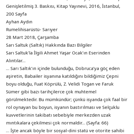
Genişletilmiş 3. Baskısı, Kitap Yayınevi, 2016, İstanbul,
200 Sayfa
Ayhan Aydın
Rumelihisarüstü- Sarıyer
28 Mart 2018, Çarşamba
Sarı Saltuk (Saltık) Hakkında Bazı Bilgiler
Sarı Saltuk’la İlgili Ahmet Yaşar Ocak’ın Eserinden
Alıntılar…
… Sarı Saltık’ın içinde bulunduğu, Dobruca’ya göç eden
aşiretin, Babailer isyanına katıldığını bildiğimiz Çepni
boyu olduğu, Fuat Köprülü, Z. Velidi Togan ve Faruk
Sümer gibi bazı tarihçilerce çok muhtemel
görülmektedir. Bu mümkündür; çünkü isyanda çok faal bir
rol oynayan bu boyun, isyanın bastırılması ve Selçuklu
kuvvetlerinin takibatı sebebiyle merkezden uzak
mıntıkalara çekilmesi çok normaldir… (Sayfa: 66)
… İşte ancak böyle bir sosyal-dini statü ve otorite sahibi