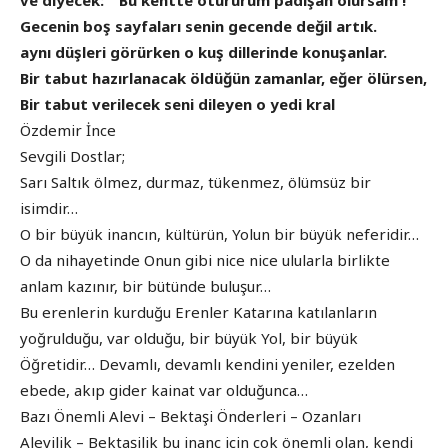
ve diyecek: “ Bu kentte otururum padişah olursam !”
Gecenin boş sayfaları senin gecende değil artık.
aynı düşleri görürken o kuş dillerinde konuşanlar.
Bir tabut hazırlanacak öldüğün zamanlar, eğer ölürsen,
Bir tabut verilecek seni dileyen o yedi kral
Özdemir İnce
Sevgili Dostlar;
Sarı Saltık ölmez, durmaz, tükenmez, ölümsüz bir
isimdir…
O bir büyük inancın, kültürün, Yolun bir büyük neferidir…
O da nihayetinde Onun gibi nice nice ulularla birlikte
anlam kazınır, bir bütünde buluşur…
Bu erenlerin kurduğu Erenler Katarına katılanların
yoğrulduğu, var olduğu, bir büyük Yol, bir büyük
Öğretidir… Devamlı, devamlı kendini yeniler, ezelden
ebede, akıp gider kainat var olduğunca…
Bazı Önemli Alevi – Bektaşi Önderleri – Ozanları
Alevilik – Bektaşilik bu inanç için çok önemli olan, kendi