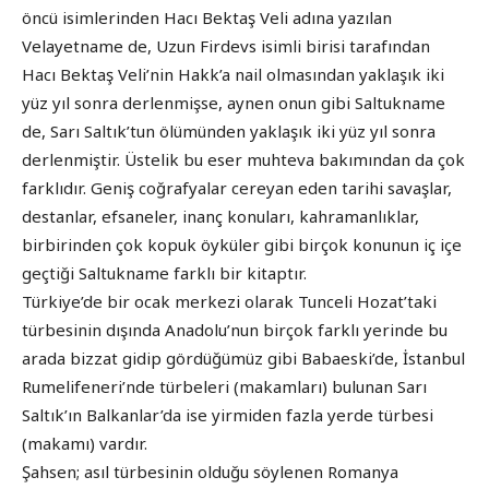
öncü isimlerinden Hacı Bektaş Veli adına yazılan
Velayetname de, Uzun Firdevs isimli birisi tarafından
Hacı Bektaş Veli’nin Hakk’a nail olmasından yaklaşık iki
yüz yıl sonra derlenmişse, aynen onun gibi Saltukname
de, Sarı Saltık’tun ölümünden yaklaşık iki yüz yıl sonra
derlenmiştir. Üstelik bu eser muhteva bakımından da çok
farklıdır. Geniş coğrafyalar cereyan eden tarihi savaşlar,
destanlar, efsaneler, inanç konuları, kahramanlıklar,
birbirinden çok kopuk öyküler gibi birçok konunun iç içe
geçtiği Saltukname farklı bir kitaptır.
Türkiye’de bir ocak merkezi olarak Tunceli Hozat’taki
türbesinin dışında Anadolu’nun birçok farklı yerinde bu
arada bizzat gidip gördüğümüz gibi Babaeski’de, İstanbul
Rumelifeneri’nde türbeleri (makamları) bulunan Sarı
Saltık’ın Balkanlar’da ise yirmiden fazla yerde türbesi
(makamı) vardır.
Şahsen; asıl türbesinin olduğu söylenen Romanya