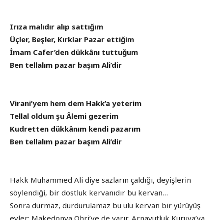
Irıza malıdır alıp sattığım
Üçler, Beşler, Kırklar Pazar ettiğim
İmam Cafer’den dükkânı tuttuğum
Ben tellalım pazar başım Ali’dir
Virani’yem hem dem Hakk’a yeterim
Tellal oldum şu Âlemi gezerim
Kudretten dükkânım kendi pazarım
Ben tellalım pazar başım Ali’dir
Hakk Muhammed Ali diye sazların çaldığı, deyişlerin
söylendiği, bir dostluk kervanıdır bu kervan…
Sonra durmaz, durdurulamaz bu ulu kervan bir yürüyüş
eyler; Makedonya Ohri’ye de varır, Arnavutluk Kuruya’ya