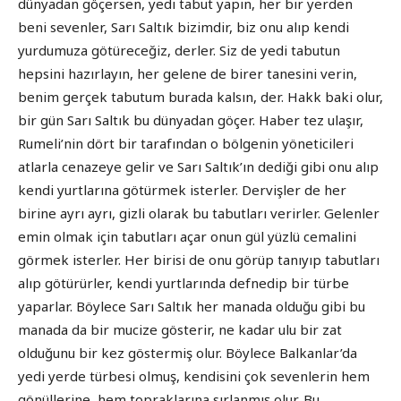
dünyadan göçersen, yedi tabut yapın, her bir yerden
beni sevenler, Sarı Saltık bizimdir, biz onu alıp kendi
yurdumuza götüreceğiz, derler. Siz de yedi tabutun
hepsini hazırlayın, her gelene de birer tanesini verin,
benim gerçek tabutum burada kalsın, der. Hakk baki olur,
bir gün Sarı Saltık bu dünyadan göçer. Haber tez ulaşır,
Rumeli’nin dört bir tarafından o bölgenin yöneticileri
atlarla cenazeye gelir ve Sarı Saltık’ın dediği gibi onu alıp
kendi yurtlarına götürmek isterler. Dervişler de her
birine ayrı ayrı, gizli olarak bu tabutları verirler. Gelenler
emin olmak için tabutları açar onun gül yüzlü cemalini
görmek isterler. Her birisi de onu görüp tanıyıp tabutları
alıp götürürler, kendi yurtlarında defnedip bir türbe
yaparlar. Böylece Sarı Saltık her manada olduğu gibi bu
manada da bir mucize gösterir, ne kadar ulu bir zat
olduğunu bir kez göstermiş olur. Böylece Balkanlar’da
yedi yerde türbesi olmuş, kendisini çok sevenlerin hem
gönüllerine, hem topraklarına sırlanmış olur. Bu