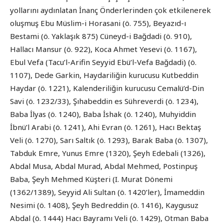
yollarını aydınlatan İnanç Önderlerinden çok etkilenerek
oluşmuş Ebu Müslim-i Horasani (ö. 755), Beyazıd-ı
Bestami (ö. Yaklaşık 875) Cüneyd-i Bağdadi (ö. 910),
Hallacı Mansur (ö. 922), Koca Ahmet Yesevi (ö. 1167),
Ebul Vefa (Tacu’l-Arifin Seyyid Ebü’l-Vefa Bağdadi) (ö.
1107), Dede Garkin, Haydariliğin kurucusu Kutbeddin
Haydar (ö. 1221), Kalenderiliğin kurucusu Cemalü’d-Din
Savi (ö. 1232/33), Şıhabeddin es Sühreverdi (ö. 1234),
Baba İlyas (ö. 1240), Baba İshak (ö. 1240), Muhyiddin
İbnü’l Arabi (ö. 1241), Ahi Evran (ö. 1261), Hacı Bektaş
Veli (ö. 1270), Sarı Saltık (ö. 1293), Barak Baba (ö. 1307),
Tabduk Emre, Yunus Emre (1320), Şeyh Edebali (1326),
Abdal Musa, Abdal Murad, Abdal Mehmed, Postinpuş
Baba, Şeyh Mehmed Küşteri (I. Murat Dönemi
(1362/1389), Seyyid Ali Sultan (ö. 1420’ler), İmameddin
Nesimi (ö. 1408), Şeyh Bedreddin (ö. 1416), Kaygusuz
Abdal (ö. 1444) Hacı Bayramı Veli (ö. 1429), Otman Baba