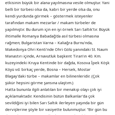
etkisinin büyük bir alana yayılmasına vesile olmuştur. Yani
belli bir türbesi olsa da, kabri bir yerde olsa da, onu
kendi yurdunda görmek – göstermek isteyenler
tarafından makam mezarlar / makam türbeler de
yapılmıştır. Bu durum için en iyi örnek Sarı Saltık’tır. Büyük
ihtimalle Romanya Babadağ’da asıl türbesi olmasına
rağmen; Bulgaristan Varna – Kaliağra Burnu’nda,
Makedonya Ohri Kenti’nde Ohri Gölü yanındaki St. Naum
Manastırı içinde, Arnavutluk başkent Tiran’ın 40. Km.
kuzeyindeki Kruya Kentinde bir dağda, Kosova İpek Köşk
Köyü vd. birkaç yerde, Bosna – Hersek, Mostar
Blagay’daki türbe – makamlar en bilinenleridir. (Çok
şükür hepsini görme şansına ulaştım.)
Hatta bununla ilgili anlatılan bir menakıp olayı çok iyi
açıklamaktadır. Kendisinin bütün Balkanlar’da çok
sevildiğini iyi bilen Sarı Saltık ilerleyen yaşında bir gün
dervişlerine şöyle bir vasiyette bulunmuştur. “Bir gün bu