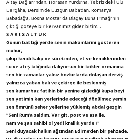
Altay Dağları’ndan, Horasan Yurdu’na, Tebriz’deki Ulu
Dergâha, Dersim’de Düzgün Baba’dan, Romanya
Babadağ’a, Bosna Mostar’da Blagay Buna Irmağı’nın
çıktığı gözeye bir kervanımız gider bizim…
S A R I S A L T U K
Günün battığı yerde senin makamlarını gösteren
mühür;
çıkıp kendi kalıp ve sûretinden, et ve kemiklerinden
su ve ateş kılığında dalıyorsun bir kökler ormanına
sen bir zamanlar yalnız bozkırlarda dolaşan derviş
yalnızca yaban balı ve çekirge ile beslenmiş
sen kumarbaz fatihin bir yenine gizlediği kupa beyi
sen yetimin kan yerlerinde edeceği dönülmez yemin
sen ömrünü seher yellerine yüklemiş abdal gezgin
“Seni Rum’a saldım. Var git, post ve asa ile,
nam ve şan sahibi ol yedi krallık yerde !”
Seni duyacak halkın ağzından Edirne’den bir şehzade.