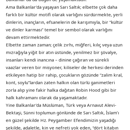
Ama Balkanlar’da yaşayan Sarı Saltık; elbette çok daha
farklı bir kültür motifi olarak varlığını sürdürmekte, yerli
dinlerin, inançların, efsanelerin de karışımıyla, bir “kültür
ve dinler karması” temel bir sembol olarak varlığını
devam ettirmektedir.
Elbette zaman zaman; çelik zırhı, miğferi, kılıç veya uzun
mızrağıyla yiğit bir atın üstünde, yenilmez bir şövalye,
insanları kendi inancına – dinine çağıran ve sürekli
vaazlar veren bir misyoner, kiliseler de herkesi derinden
etkileyen hatip bir rahip, çocukların gözünde “zalim kral,
kont, soylu”lardan zaten halkın olan türlü ganimetleri
zorla alıp yine fakir halka dağıtan Robin Hood gibi bir
halk kahramanı olarak da yaşamaktadır.
Yine Balkanlar’da Müslüman, Türk veya Arnavut Alevi-
Bektaşi, Sünni toplumun gönlünde de Sarı Saltık, İslam’ı
en güzel şekilde Hz. Peygamber Efendimizin yaşadığı
şekilde, adaletle, kin ve nefreti yok eden, “dört kitabın