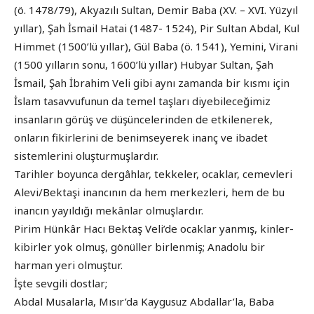
(ö. 1478/79), Akyazılı Sultan, Demir Baba (XV. – XVI. Yüzyıl
yıllar), Şah İsmail Hatai (1487- 1524), Pir Sultan Abdal, Kul
Himmet (1500’lü yıllar), Gül Baba (ö. 1541), Yemini, Virani
(1500 yılların sonu, 1600’lü yıllar) Hubyar Sultan, Şah
İsmail, Şah İbrahim Veli gibi aynı zamanda bir kısmı için
İslam tasavvufunun da temel taşları diyebileceğimiz
insanların görüş ve düşüncelerinden de etkilenerek,
onların fikirlerini de benimseyerek inanç ve ibadet
sistemlerini oluşturmuşlardır.
Tarihler boyunca dergâhlar, tekkeler, ocaklar, cemevleri
Alevi/Bektaşi inancının da hem merkezleri, hem de bu
inancın yayıldığı mekânlar olmuşlardır.
Pirim Hünkâr Hacı Bektaş Veli’de ocaklar yanmış, kinler-
kibirler yok olmuş, gönüller birlenmiş; Anadolu bir
harman yeri olmuştur.
İşte sevgili dostlar;
Abdal Musalarla, Mısır’da Kaygusuz Abdallar’la, Baba