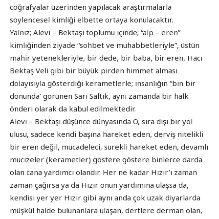
coğrafyalar üzerinden yapılacak araştırmalarla
söylencesel kimliği elbette ortaya konulacaktır.
Yalnız; Alevi – Bektaşi toplumu içinde; “alp – eren”
kimliğinden ziyade “sohbet ve muhabbetleriyle”, üstün
mahir yetenekleriyle, bir dede, bir baba, bir eren, Hacı
Bektaş Veli gibi bir büyük pirden himmet alması
dolayısıyla gösterdiği kerametlerle; insanlığın “bin bir
donunda’ görünen Sarı Saltık, aynı zamanda bir halk
önderi olarak da kabul edilmektedir.
Alevi – Bektaşi düşünce dünyasında O, sıra dışı bir yol
ulusu, sadece kendi başına hareket eden, derviş nitelikli
bir eren değil, mücadeleci, sürekli hareket eden, devamlı
mucizeler (kerametler) göstere göstere binlerce darda
olan cana yardımcı olandır. Her ne kadar Hızır’ı zaman
zaman çağırsa ya da Hızır onun yardımına ulaşsa da,
kendisi yer yer Hızır gibi aynı anda çok uzak diyarlarda
müşkül halde bulunanlara ulaşan, dertlere derman olan,