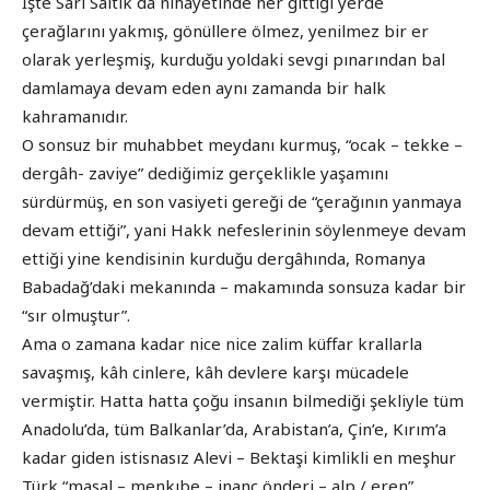
İşte Sarı Saltık da nihayetinde her gittiği yerde
çerağlarını yakmış, gönüllere ölmez, yenilmez bir er
olarak yerleşmiş, kurduğu yoldaki sevgi pınarından bal
damlamaya devam eden aynı zamanda bir halk
kahramanıdır.
O sonsuz bir muhabbet meydanı kurmuş, “ocak – tekke –
dergâh- zaviye” dediğimiz gerçeklikle yaşamını
sürdürmüş, en son vasiyeti gereği de “çerağının yanmaya
devam ettiği”, yani Hakk nefeslerinin söylenmeye devam
ettiği yine kendisinin kurduğu dergâhında, Romanya
Babadağ’daki mekanında – makamında sonsuza kadar bir
“sır olmuştur”.
Ama o zamana kadar nice nice zalim küffar krallarla
savaşmış, kâh cinlere, kâh devlere karşı mücadele
vermiştir. Hatta hatta çoğu insanın bilmediği şekliyle tüm
Anadolu’da, tüm Balkanlar’da, Arabistan’a, Çin’e, Kırım’a
kadar giden istisnasız Alevi – Bektaşi kimlikli en meşhur
Türk “masal – menkıbe – inanç önderi – alp / eren”