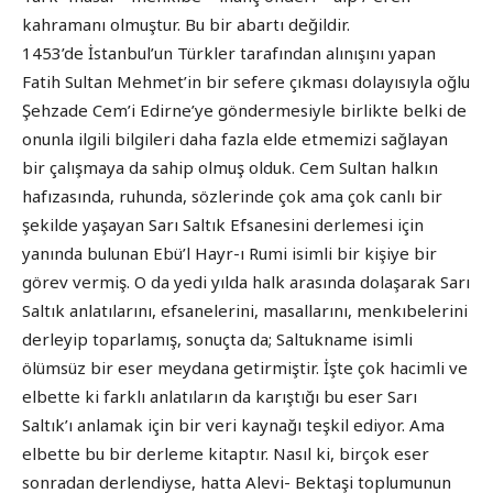
kahramanı olmuştur. Bu bir abartı değildir.
1453’de İstanbul’un Türkler tarafından alınışını yapan
Fatih Sultan Mehmet’in bir sefere çıkması dolayısıyla oğlu
Şehzade Cem’i Edirne’ye göndermesiyle birlikte belki de
onunla ilgili bilgileri daha fazla elde etmemizi sağlayan
bir çalışmaya da sahip olmuş olduk. Cem Sultan halkın
hafızasında, ruhunda, sözlerinde çok ama çok canlı bir
şekilde yaşayan Sarı Saltık Efsanesini derlemesi için
yanında bulunan Ebü’l Hayr-ı Rumi isimli bir kişiye bir
görev vermiş. O da yedi yılda halk arasında dolaşarak Sarı
Saltık anlatılarını, efsanelerini, masallarını, menkıbelerini
derleyip toparlamış, sonuçta da; Saltukname isimli
ölümsüz bir eser meydana getirmiştir. İşte çok hacimli ve
elbette ki farklı anlatıların da karıştığı bu eser Sarı
Saltık’ı anlamak için bir veri kaynağı teşkil ediyor. Ama
elbette bu bir derleme kitaptır. Nasıl ki, birçok eser
sonradan derlendiyse, hatta Alevi- Bektaşi toplumunun