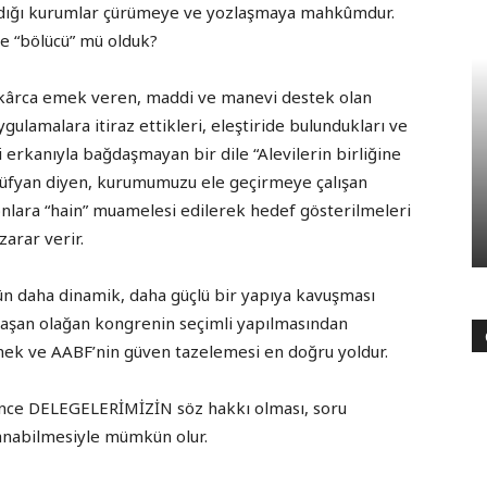
olmadığı kurumlar çürümeye ve yozlaşmaya mahkûmdur.
ye “bölücü” mü olduk?
dakârca emek veren, maddi ve manevi destek olan
uygulamalara itiraz ettikleri, eleştiride bulundukları ve
i erkanıyla bağdaşmayan bir dile “Alevilerin birliğine
u Süfyan diyen, kurumumuzu ele geçirmeye çalışan
 onlara “hain” muamelesi edilerek hedef gösterilmeleri
zarar verir.
n daha dinamik, daha güçlü bir yapıya kavuşması
laşan olağan kongrenin seçimli yapılmasından
zmek ve AABF’nin güven tazelemesi en doğru yoldur.
nce DELEGELERİMİZİN söz hakkı olması, soru
lanabilmesiyle mümkün olur.