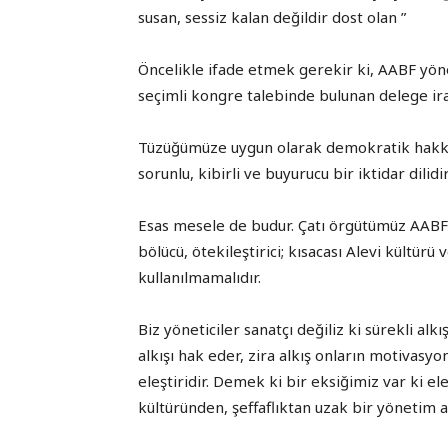
susan, sessiz kalan değildir dost olan ”
Öncelikle ifade etmek gerekir ki, AABF yön
seçimli kongre talebinde bulunan delege irad
Tüzüğümüze uygun olarak demokratik hakkın
sorunlu, kibirli ve buyurucu bir iktidar dilid
Esas mesele de budur. Çatı örgütümüz AABF yö
bölücü, ötekileştirici; kısacası Alevi kültürü
kullanılmamalıdır.
Biz yöneticiler sanatçı değiliz ki sürekli alk
alkışı hak eder, zira alkış onların motivasyo
eleştiridir. Demek ki bir eksiğimiz var ki eleş
kültüründen, şeffaflıktan uzak bir yönetim 