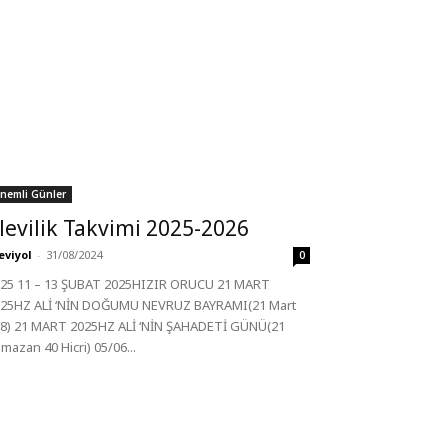
nemli Günler
levilik Takvimi 2025-2026
eviyol
-
31/08/2024
0
25 11 – 13 ŞUBAT 2025HIZIR ORUCU 21 MART
25HZ ALİ ‘NİN DOĞUMU NEVRUZ BAYRAMI(21 Mart
8) 21 MART 2025HZ ALİ ‘NİN ŞAHADETİ GÜNÜ(21
mazan 40 Hicri) 05/06...