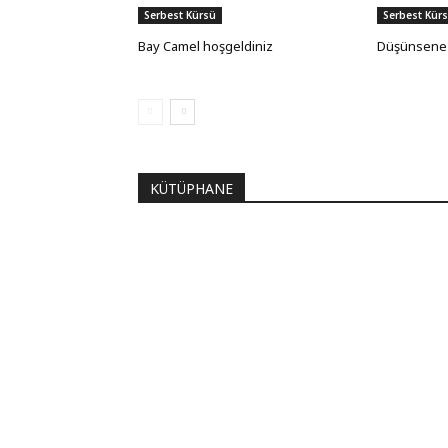
Serbest Kürsü
Serbest Kür
Bay Camel hoşgeldiniz
Düşünsene
KÜTÜPHANE