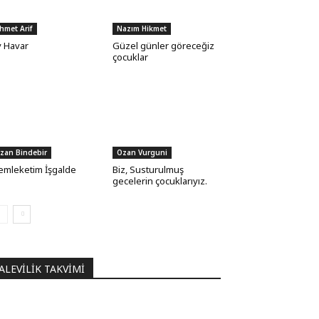
hmet Arif
Nazım Hikmet
 Havar
Güzel günler göreceğiz
çocuklar
zan Bindebir
Ozan Vurguni
mleketim İşgalde
Biz, Susturulmuş
gecelerin çocuklarıyız.
ALEVILIK TAKVIMI