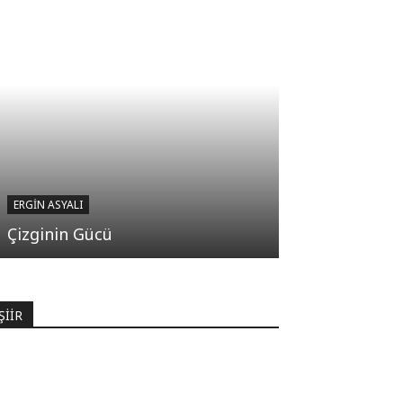
ERGIN ASYALI
Çizginin Gücü
ŞİİR