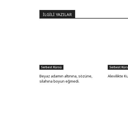
İLGİLİ YAZILAR
Serbest Kürsü
Serbest Kür
Beyaz adamın altınına, sözüne,
Alevilikte K
silahına boyun eğmedi.