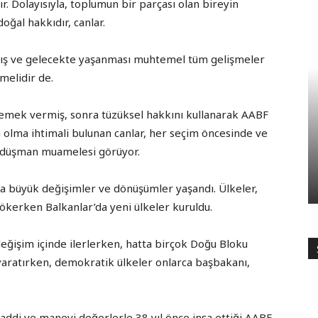
r. Dolayısıyla, toplumun bir parçası olan bireyin
oğal hakkıdır, canlar.
nmış ve gelecekte yaşanması muhtemel tüm gelişmeler
kmelidir de.
 emek vermiş, sonra tüzüksel hakkını kullanarak AABF
 olma ihtimali bulunan canlar, her seçim öncesinde ve
r düşman muamelesi görüyor.
da büyük değişimler ve dönüşümler yaşandı. Ülkeler,
 çökerken Balkanlar’da yeni ülkeler kuruldu.
değişim içinde ilerlerken, hatta birçok Doğu Bloku
 yaratırken, demokratik ülkeler onlarca başbakanı,
ddi ve manevi değerlerle 38 yıl önce inşa ettiği AABF