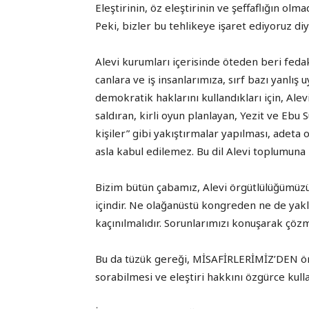
Eleştirinin, öz eleştirinin ve şeffaflığın 
Peki, bizler bu tehlikeye işaret ediyoruz di
Alevi kurumları içerisinde öteden beri fe
canlara ve iş insanlarımıza, sırf bazı yanlış 
demokratik haklarını kullandıkları için, Alev
saldıran, kirli oyun planlayan, Yezit ve Eb
kişiler” gibi yakıştırmalar yapılması, adeta
asla kabul edilemez. Bu dil Alevi toplumuna 
Bizim bütün çabamız, Alevi örgütlülüğümüzü
içindir. Ne olağanüstü kongreden ne de yak
kaçınılmalıdır. Sorunlarımızı konuşarak çö
Bu da tüzük gereği, MİSAFİRLERİMİZ’DEN ö
sorabilmesi ve eleştiri hakkını özgürce kul