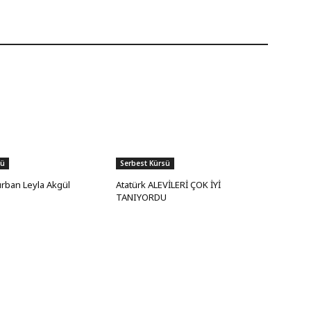
sü
Serbest Kürsü
urban Leyla Akgül
Atatürk ALEVİLERİ ÇOK İYİ
TANIYORDU