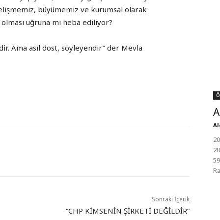
Gelişmemiz, büyümemiz ve kurumsal olarak
i olması uğruna mı heba ediliyor?
endir. Ama asıl dost, söyleyendir” der Mevla
Ö
A
Al
20
20
59
Ra
Sonraki İçerik
“CHP KİMSENİN ŞİRKETİ DEĞİLDİR”