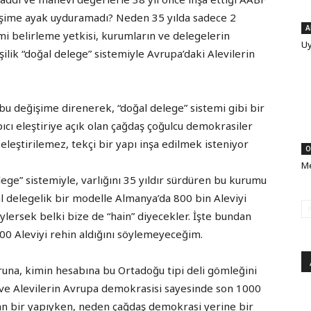
şime ayak uyduramadı? Neden 35 yılda sadece 2
A
i belirleme yetkisi, kurumların ve delegelerin
Uy
ilik “doğal delege” sistemiyle Avrupa’daki Alevilerin
u değişime direnerek, “doğal delege” sistemi gibi bir
apıcı eleştiriye açık olan çağdaş çoğulcu demokrasiler
eleştirilemez, tekçi bir yapı inşa edilmek isteniyor
O
Me
lege” sistemiyle, varlığını 35 yıldır sürdüren bu kurumu
 delegelik bir modelle Almanya’da 800 bin Aleviyi
ylersek belki bize de “hain” diyecekler. İşte bundan
00 Aleviyi rehin aldığını söylemeyeceğim.
runa, kimin hesabına bu Ortadoğu tipi deli gömleğini
ve Alevilerin Avrupa demokrasisi sayesinde son 1000
yan bir yapıyken, neden çağdaş demokrasi yerine bir