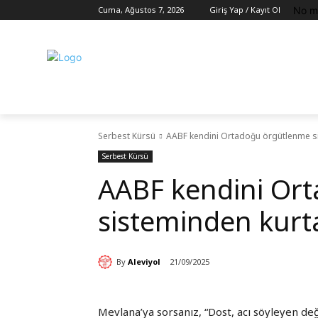
No m
Cuma, Ağustos 7, 2026
Giriş Yap / Kayıt Ol
Serbest Kürsü
AABF kendini Ortadoğu örgütlenme si
Serbest Kürsü
AABF kendini Or
sisteminden kurt
By
Aleviyol
21/09/2025
Mevlana’ya sorsanız, “Dost, acı söyleyen değ