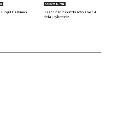
sü
Serbest Kürsü
 Turgut Özakman
Bu son barutunuzdu.Attınız ve 14.
defa kaybettiniz.