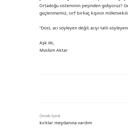
Ortadoğu sisteminin peşinden gidiyoruz? 
güçlenmemiz, sırf birkaç kişinin milletvekil
“Dost, acı söyleyen değil; acıyı tatlı söyley
Aşk ile,
Müslüm Aktar
Paylaş
Önceki İçerik
kırklar meydanına vardım