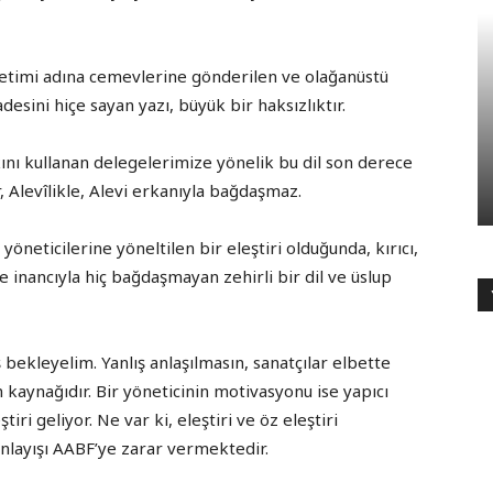
etimi adına cemevlerine gönderilen ve olağanüstü
esini hiçe sayan yazı, büyük bir haksızlıktır.
ı kullanan delegelerimize yönelik bu dil son derece
ir, Alevîlikle, Alevi erkanıyla bağdaşmaz.
neticilerine yöneltilen bir eleştiri olduğunda, kırıcı,
 ve inancıyla hiç bağdaşmayan zehirli bir dil ve üslup
ış bekleyelim. Yanlış anlaşılmasın, sanatçılar elbette
n kaynağıdır. Bir yöneticinin motivasyonu ise yapıcı
tiri geliyor. Ne var ki, eleştiri ve öz eleştiri
anlayışı AABF’ye zarar vermektedir.