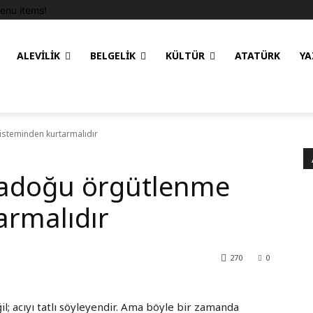
enu items!
ALEVILIK
BELGELIK
KÜLTÜR
ATATÜRK
YA
steminden kurtarmalıdır
tadoğu örgütlenme
armalıdır
270
0
il; acıyı tatlı söyleyendir. Ama böyle bir zamanda