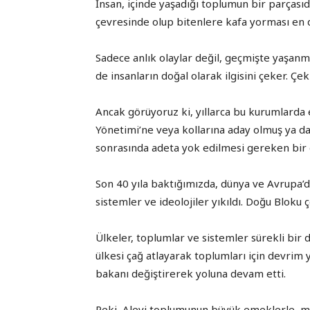
İnsan, içinde yaşadığı toplumun bir parçasıdı
çevresinde olup bitenlere kafa yorması en d
Sadece anlık olaylar değil, geçmişte yaşa
de insanların doğal olarak ilgisini çeker. Çe
Ancak görüyoruz ki, yıllarca bu kurumlarda
Yönetimi’ne veya kollarına aday olmuş ya da
sonrasında adeta yok edilmesi gereken bi
Son 40 yıla baktığımızda, dünya ve Avrupa’
sistemler ve ideolojiler yıkıldı. Doğu Bloku
Ülkeler, toplumlar ve sistemler sürekli bir 
ülkesi çağ atlayarak toplumları için devrim
bakanı değiştirerek yoluna devam etti.
Peki, Alevi toplumunun büyük emeklerle, ma