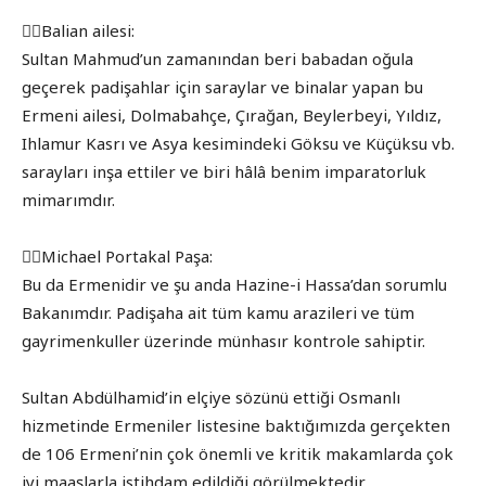
👉🏾Balian ailesi:
Sultan Mahmud’un zamanından beri babadan oğula
geçerek padişahlar için saraylar ve binalar yapan bu
Ermeni ailesi, Dolmabahçe, Çırağan, Beylerbeyi, Yıldız,
Ihlamur Kasrı ve Asya kesimindeki Göksu ve Küçüksu vb.
sarayları inşa ettiler ve biri hâlâ benim imparatorluk
mimarımdır.
👉🏾Michael Portakal Paşa:
Bu da Ermenidir ve şu anda Hazine-i Hassa’dan sorumlu
Bakanımdır. Padişaha ait tüm kamu arazileri ve tüm
gayrimenkuller üzerinde münhasır kontrole sahiptir.
Sultan Abdülhamid’in elçiye sözünü ettiği Osmanlı
hizmetinde Ermeniler listesine baktığımızda gerçekten
de 106 Ermeni’nin çok önemli ve kritik makamlarda çok
iyi maaşlarla istihdam edildiği görülmektedir.