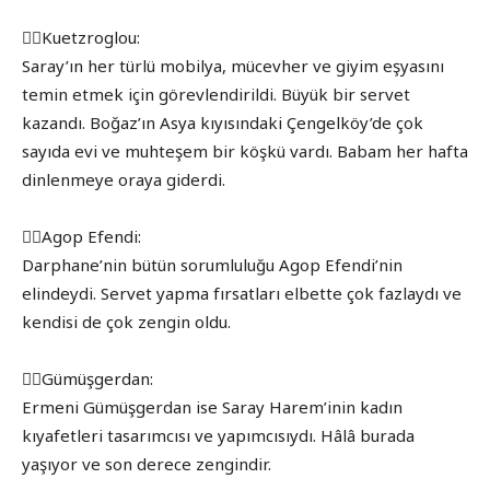
👉🏾Kuetzroglou:
Saray’ın her türlü mobilya, mücevher ve giyim eşyasını
temin etmek için görevlendirildi. Büyük bir servet
kazandı. Boğaz’ın Asya kıyısındaki Çengelköy’de çok
sayıda evi ve muhteşem bir köşkü vardı. Babam her hafta
dinlenmeye oraya giderdi.
👉🏾Agop Efendi:
Darphane’nin bütün sorumluluğu Agop Efendi’nin
elindeydi. Servet yapma fırsatları elbette çok fazlaydı ve
kendisi de çok zengin oldu.
👉🏾Gümüşgerdan:
Ermeni Gümüşgerdan ise Saray Harem’inin kadın
kıyafetleri tasarımcısı ve yapımcısıydı. Hâlâ burada
yaşıyor ve son derece zengindir.