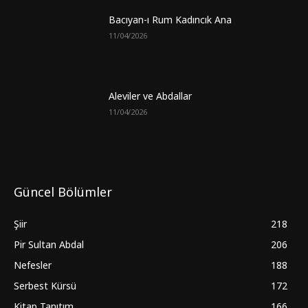
Bacıyan-ı Rum Kadıncık Ana
11/04/2026
Aleviler ve Abdallar
11/04/2026
Güncel Bölümler
Şiir
218
Pir Sultan Abdal
206
Nefesler
188
Serbest Kürsü
172
Kitap Tanıtım
166