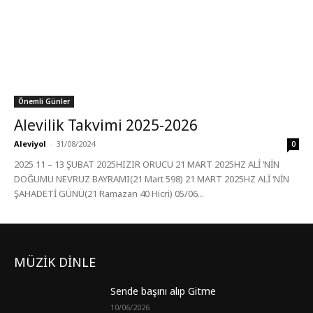
Önemli Günler
Alevilik Takvimi 2025-2026
Aleviyol
-
31/08/2024
0
2025 11 – 13 ŞUBAT 2025HIZIR ORUCU 21 MART 2025HZ ALİ ‘NİN
DOĞUMU NEVRUZ BAYRAMI(21 Mart 598) 21 MART 2025HZ ALİ ‘NİN
ŞAHADETİ GÜNÜ(21 Ramazan 40 Hicri) 05/06...
MÜZİK DİNLE
Sende başını alıp Gitme
10/06/2026