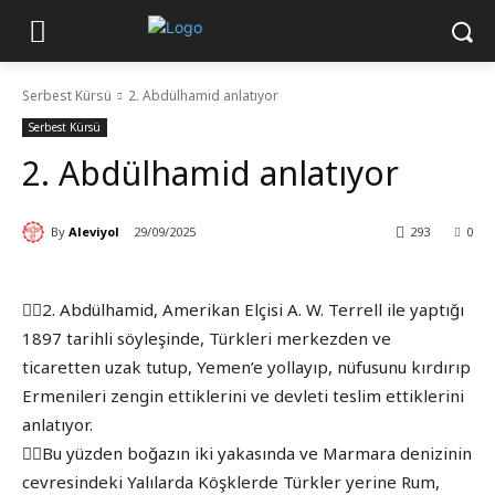
Serbest Kürsü
2. Abdülhamid anlatıyor
Serbest Kürsü
2. Abdülhamid anlatıyor
By
Aleviyol
29/09/2025
293
0
👉🏾2. Abdülhamid, Amerikan Elçisi A. W. Terrell ile yaptığı
1897 tarihli söyleşinde, Türkleri merkezden ve
ticaretten uzak tutup, Yemen’e yollayıp, nüfusunu kırdırıp
Ermenileri zengin ettiklerini ve devleti teslim ettiklerini
anlatıyor.
👉🏾Bu yüzden boğazın iki yakasında ve Marmara denizinin
cevresindeki Yalılarda Köşklerde Türkler yerine Rum,