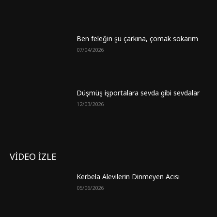
Ben feleğin şu çarkına, çomak sokarım
07/04/2026
Düşmüş işportalara sevda gibi sevdalar
12/03/2026
VİDEO İZLE
Kerbela Alevilerin Dinmeyen Acısı
05/06/2026