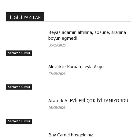
İLGİLİ YAZILAR
Beyaz adamın altınına, sözüne, silahına
boyun eğmedi.
30/05/2026
Serbest Kürsü
Alevilikte Kurban Leyla Akgül
27/05/2026
Serbest Kürsü
Atatürk ALEVİLERİ ÇOK İYİ TANIYORDU
26/05/2026
Serbest Kürsü
Bay Camel hoşgeldiniz