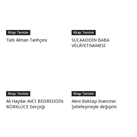
Kitap Tanıtım
Kitap Tanıtım
Türk Alman Tarihçesi
SÜCAADDİN BABA
VELÂYETNAMESİ
Kitap Tanıtım
Kitap Tanıtım
Ali Haydar AVCI BEDREDDİN
Alevi Bektaşi Inancının
BÖRKLÜCE Gerçeği
Şehirleşmeyle değişimi