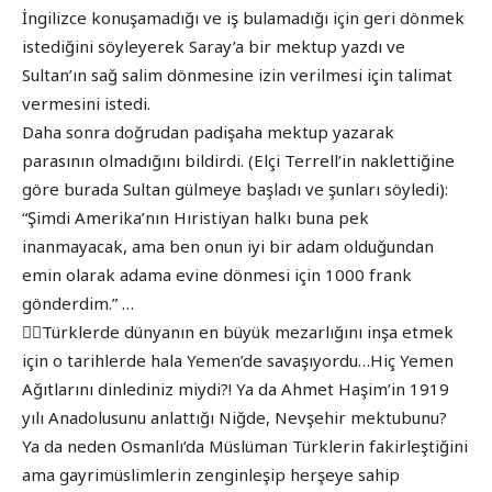
İngilizce konuşamadığı ve iş bulamadığı için geri dönmek
istediğini söyleyerek Saray’a bir mektup yazdı ve
Sultan’ın sağ salim dönmesine izin verilmesi için talimat
vermesini istedi.
Daha sonra doğrudan padişaha mektup yazarak
parasının olmadığını bildirdi. (Elçi Terrell’in naklettiğine
göre burada Sultan gülmeye başladı ve şunları söyledi):
“Şimdi Amerika’nın Hıristiyan halkı buna pek
inanmayacak, ama ben onun iyi bir adam olduğundan
emin olarak adama evine dönmesi için 1000 frank
gönderdim.” …
👉🏾Türklerde dünyanın en büyük mezarlığını inşa etmek
için o tarihlerde hala Yemen’de savaşıyordu…Hiç Yemen
Ağıtlarını dinlediniz miydi?! Ya da Ahmet Haşim’in 1919
yılı Anadolusunu anlattığı Niğde, Nevşehir mektubunu?
Ya da neden Osmanlı’da Müslüman Türklerin fakirleştiğini
ama gayrimüslimlerin zenginleşip herşeye sahip