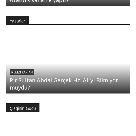
Atatürk sana ne yaptı?
Yazarlar
REMZI KAPTAN
Pir Sultan Abdal Gerçek Hz. Ali’yi Bilmiyor
muydu?
Çizginin Gücü