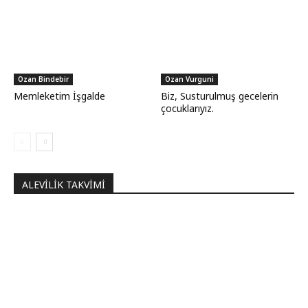
Ozan Bindebir
Ozan Vurguni
Memleketim İşgalde
Biz, Susturulmuş gecelerin
çocuklarıyız.
ALEVILIK TAKVIMI