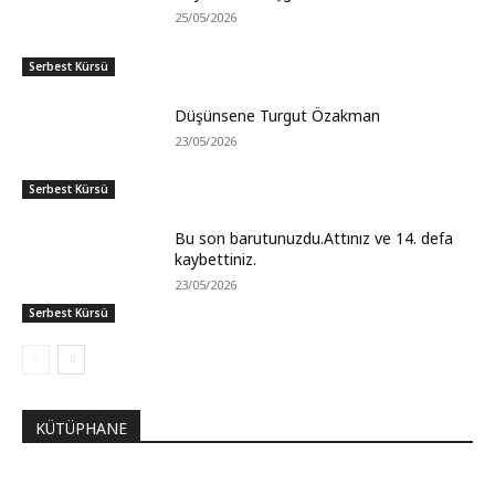
25/05/2026
Serbest Kürsü
Düşünsene Turgut Özakman
23/05/2026
Serbest Kürsü
Bu son barutunuzdu.Attınız ve 14. defa
kaybettiniz.
23/05/2026
Serbest Kürsü
KÜTÜPHANE