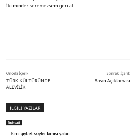
İki minder seremezsem geri al
Önceki İçerik
Sonraki İçerik
TÜRK KÜLTÜRÜNDE
Basın Açıklaması
ALEVİLİK
İLGİLİ YAZILAR
Ruhsati
Kimi gıybet söyler kimisi yalan