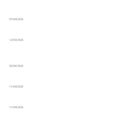
Ben feleğin şu çarkına, çomak sokarım
07/04/2026
Düşmüş işportalara sevda gibi sevdalar
12/03/2026
VİDEO İZLE
Kerbela Alevilerin Dinmeyen Acısı
05/06/2026
Bacıyan-ı Rum Kadıncık Ana
11/04/2026
Aleviler ve Abdallar
11/04/2026