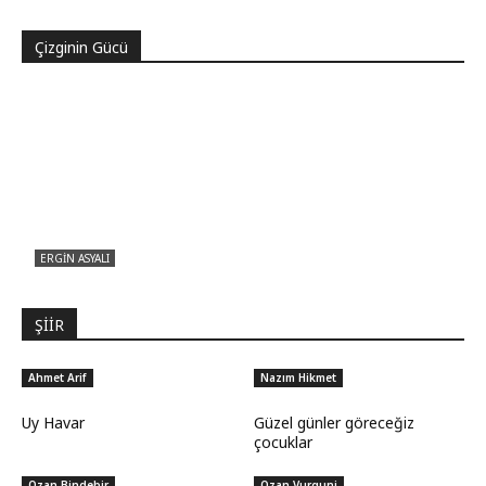
muydu?
Çizginin Gücü
ERGIN ASYALI
Çizginin Gücü
ŞİİR
Ahmet Arif
Nazım Hikmet
Uy Havar
Güzel günler göreceğiz
çocuklar
Ozan Bindebir
Ozan Vurguni