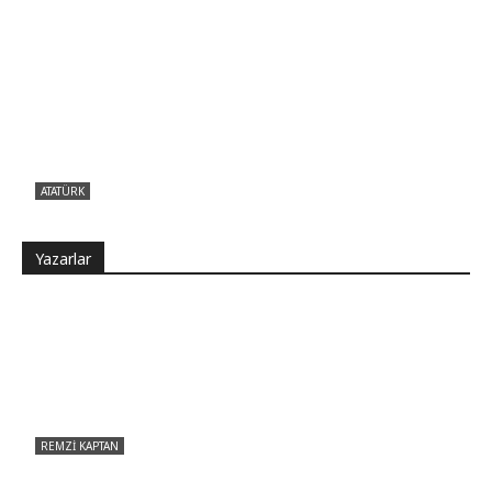
ATATÜRK
Atatürk sana ne yaptı?
Yazarlar
REMZI KAPTAN
Pir Sultan Abdal Gerçek Hz. Ali’yi Bilmiyor