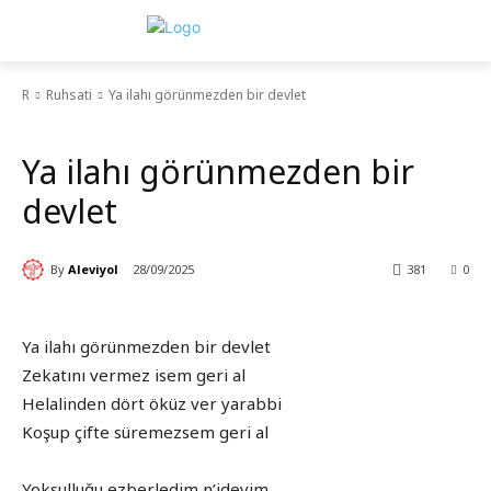
R
Ruhsati
Ya ilahı görünmezden bir devlet
Ruhsati
Ya ilahı görünmezden bir
devlet
By
Aleviyol
28/09/2025
381
0
Ya ilahı görünmezden bir devlet
Zekatını vermez isem geri al
Helalinden dört öküz ver yarabbi
Koşup çifte süremezsem geri al
Yoksulluğu ezberledim n’ideyim