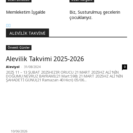
Memleketim İşgalde
Biz, Susturulmuş gecelerin
çocuklarıyız.
ALEVILIK TAKVIMI
Önemli Günler
Alevilik Takvimi 2025-2026
Aleviyol
-
31/08/2024
0
2025 11 – 13 ŞUBAT 2025HIZIR ORUCU 21 MART 2025HZ ALİ ‘NİN
DOĞUMU NEVRUZ BAYRAMI(21 Mart 598) 21 MART 2025HZ ALİ ‘NİN
ŞAHADETİ GÜNÜ(21 Ramazan 40 Hicri) 05/06...
MÜZİK DİNLE
Sende başını alıp Gitme
10/06/2026