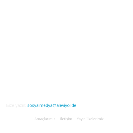
Güncel Bölümler
Şiir
218
Pir Sultan Abdal
206
Nefesler
188
Serbest Kürsü
172
Kitap Tanıtım
166
Arşiv
145
Aleviyol
121
Atatürk
111
Bize yazın:
sosyalmedya@aleviyol.de
Amaçlarımız
İletişim
Yayın İlkelerimiz