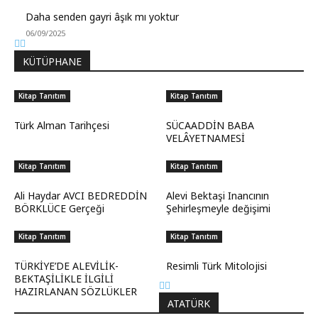
Daha senden gayri âşık mı yoktur
06/09/2025
KÜTÜPHANE
Kitap Tanıtım
Kitap Tanıtım
Türk Alman Tarihçesi
SÜCAADDİN BABA
VELÂYETNAMESİ
Kitap Tanıtım
Kitap Tanıtım
Ali Haydar AVCI BEDREDDİN
Alevi Bektaşi Inancının
BÖRKLÜCE Gerçeği
Şehirleşmeyle değişimi
Kitap Tanıtım
Kitap Tanıtım
TÜRKİYE’DE ALEVİLİK-
Resimli Türk Mitolojisi
BEKTAŞİLİKLE İLGİLİ
HAZIRLANAN SÖZLÜKLER
ATATÜRK