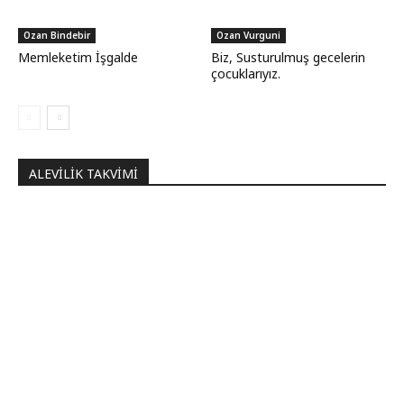
Ozan Bindebir
Ozan Vurguni
Memleketim İşgalde
Biz, Susturulmuş gecelerin
çocuklarıyız.
ALEVILIK TAKVIMI