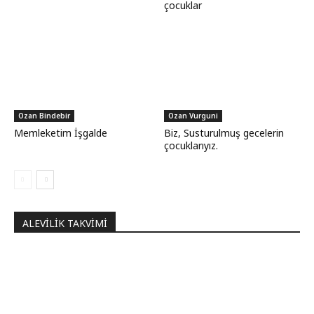
çocuklar
Ozan Bindebir
Ozan Vurguni
Memleketim İşgalde
Biz, Susturulmuş gecelerin
çocuklarıyız.
ALEVILIK TAKVIMI