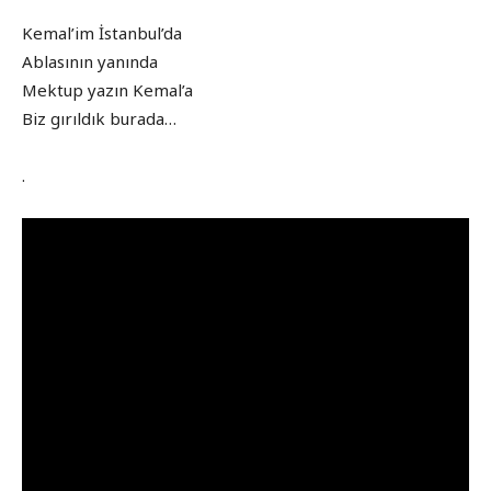
Kemal’im İstanbul’da
Ablasının yanında
Mektup yazın Kemal’a
Biz gırıldık burada…
.