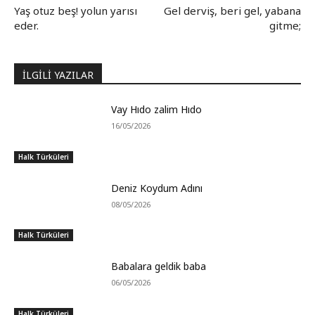
Yaş otuz beş! yolun yarısı
Gel derviş, beri gel, yabana
eder.
gitme;
İLGİLİ YAZILAR
Vay Hıdo zalim Hıdo
16/05/2026
Halk Türküleri
Deniz Koydum Adını
08/05/2026
Halk Türküleri
Babalara geldik baba
06/05/2026
Halk Türküleri