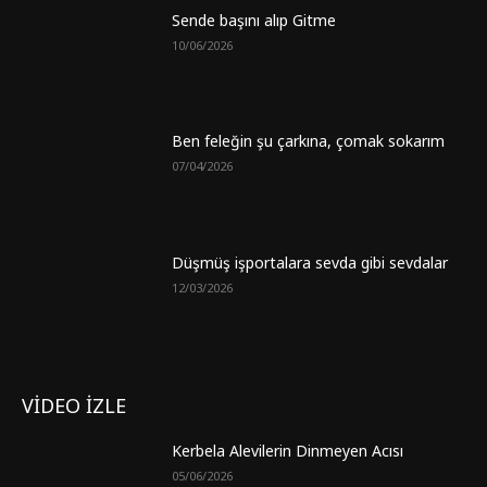
Sende başını alıp Gitme
10/06/2026
Ben feleğin şu çarkına, çomak sokarım
07/04/2026
Düşmüş işportalara sevda gibi sevdalar
12/03/2026
VİDEO İZLE
Kerbela Alevilerin Dinmeyen Acısı
05/06/2026