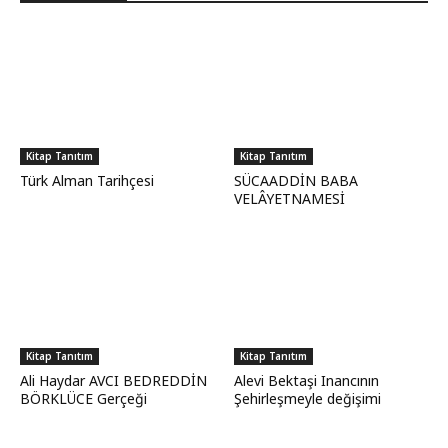
Kitap Tanıtım
Kitap Tanıtım
Türk Alman Tarihçesi
SÜCAADDİN BABA
VELÂYETNAMESİ
Kitap Tanıtım
Kitap Tanıtım
Ali Haydar AVCI BEDREDDİN
Alevi Bektaşi Inancının
BÖRKLÜCE Gerçeği
Şehirleşmeyle değişimi