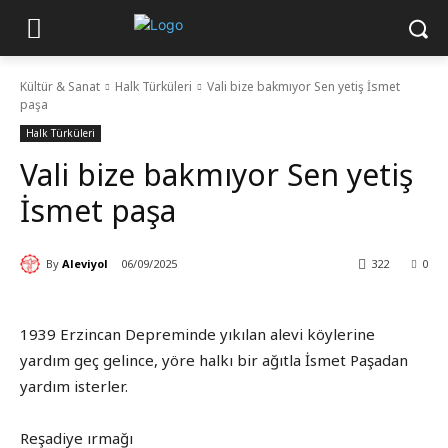
Kültür & Sanat
Halk Türküleri
Vali bize bakmıyor Sen yetiş İsmet
paşa
Halk Türküleri
Vali bize bakmıyor Sen yetiş
İsmet paşa
By
Aleviyol
06/09/2025
322
0
1939 Erzincan Depreminde yıkılan alevi köylerine
yardım geç gelince, yöre halkı bir ağıtla İsmet Paşadan
yardım isterler.
Reşadiye ırmağı