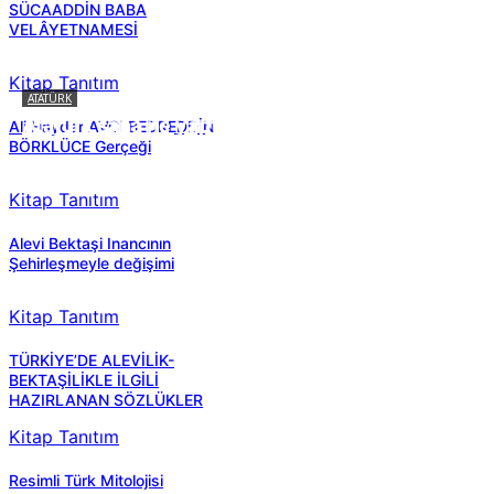
SÜCAADDİN BABA
VELÂYETNAMESİ
Kitap Tanıtım
ATATÜRK
Atatürk sana ne yaptı?
Ali Haydar AVCI BEDREDDİN
BÖRKLÜCE Gerçeği
Kitap Tanıtım
Alevi Bektaşi Inancının
Şehirleşmeyle değişimi
Kitap Tanıtım
TÜRKİYE’DE ALEVİLİK-
BEKTAŞİLİKLE İLGİLİ
HAZIRLANAN SÖZLÜKLER
Kitap Tanıtım
Resimli Türk Mitolojisi