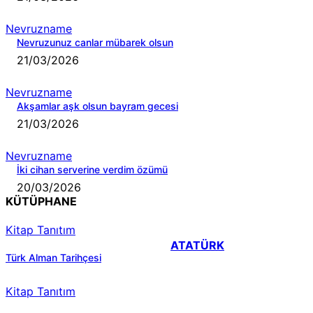
Nevruzname
Nevruzunuz canlar mübarek olsun
21/03/2026
Nevruzname
Akşamlar aşk olsun bayram gecesi
21/03/2026
Nevruzname
İki cihan serverine verdim özümü
20/03/2026
KÜTÜPHANE
Kitap Tanıtım
ATATÜRK
Türk Alman Tarihçesi
Kitap Tanıtım