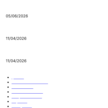
Kerbela Alevilerin Dinmeyen Acısı
05/06/2026
Bacıyan-ı Rum Kadıncık Ana
11/04/2026
Aleviler ve Abdallar
11/04/2026
Güncel Bölümler
Şiir
218
Pir Sultan Abdal
206
Nefesler
188
Serbest Kürsü
172
Kitap Tanıtım
166
Arşiv
145
Aleviyol
121