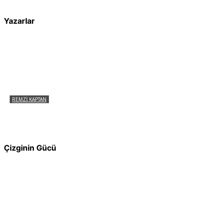
Yazarlar
REMZI KAPTAN
Pir Sultan Abdal Gerçek Hz. Ali’yi Bilmiyor
muydu?
Çizginin Gücü