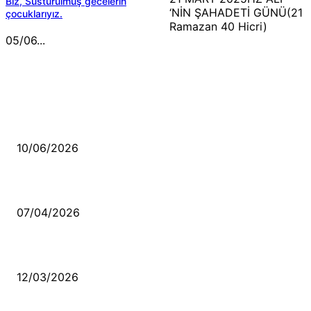
Biz, Susturulmuş gecelerin
‘NİN ŞAHADETİ GÜNÜ(21
çocuklarıyız.
Ramazan 40 Hicri)
05/06...
MÜZİK DİNLE
Sende başını alıp Gitme
10/06/2026
Ben feleğin şu çarkına, çomak sokarım
07/04/2026
Düşmüş işportalara sevda gibi sevdalar
12/03/2026
VİDEO İZLE