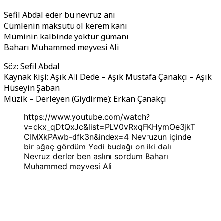
Sefil Abdal eder bu nevruz anı
Cümlenin maksutu ol kerem kanı
Müminin kalbinde yoktur gümanı
Baharı Muhammed meyvesi Ali
Söz: Sefil Abdal
Kaynak Kişi: Aşık Ali Dede – Aşık Mustafa Çanakçı – Aşık
Hüseyin Şaban
Müzik – Derleyen (Giydirme): Erkan Çanakçı
https://www.youtube.com/watch?
v=qkx_qDtQxJc&list=PLV0vRxqFKHymOe3jkT
CIMXkPAwb-dfk3n&index=4 Nevruzun içinde
bir ağaç gördüm Yedi budağı on iki dalı
Nevruz derler ben aslını sordum Baharı
Muhammed meyvesi Ali