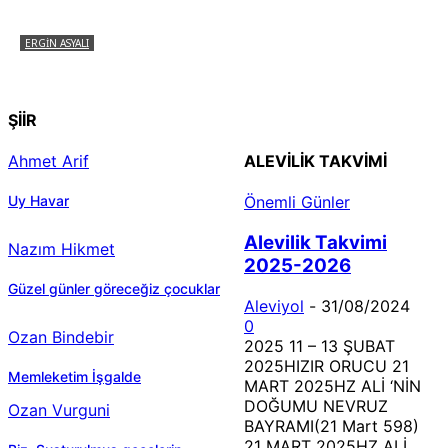
ERGIN ASYALI
Çizginin Gücü
ŞİİR
Ahmet Arif
ALEVILIK TAKVIMI
Uy Havar
Önemli Günler
Alevilik Takvimi
Nazım Hikmet
2025-2026
Güzel günler göreceğiz çocuklar
Aleviyol
-
31/08/2024
0
Ozan Bindebir
2025 11 – 13 ŞUBAT
2025HIZIR ORUCU 21
Memleketim İşgalde
MART 2025HZ ALİ ‘NİN
DOĞUMU NEVRUZ
Ozan Vurguni
BAYRAMI(21 Mart 598)
21 MART 2025HZ ALİ