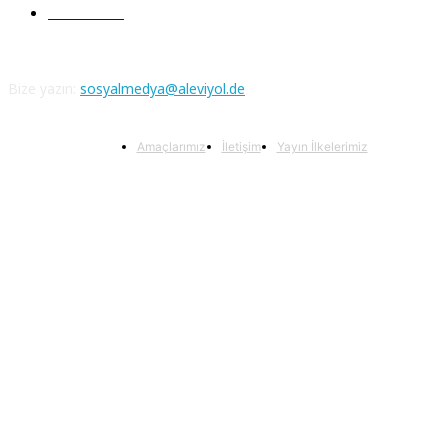
Atatürk
111
Bize yazın:
sosyalmedya@aleviyol.de
Amaçlarımız
İletişim
Yayın İlkelerimiz