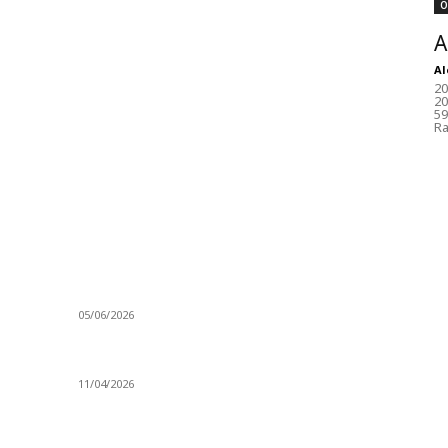
Ö
A
Al
20
20
59
Ra
VİDEO İZLE
G
Kerbela Alevilerin Dinmeyen Acısı
Şi
05/06/2026
Pi
Ne
Bacıyan-ı Rum Kadıncık Ana
11/04/2026
Se
Ki
Aleviler ve Abdallar
Ar