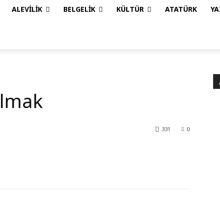
ALEVILIK
BELGELIK
KÜLTÜR
ATATÜRK
YA
Olmak
331
0