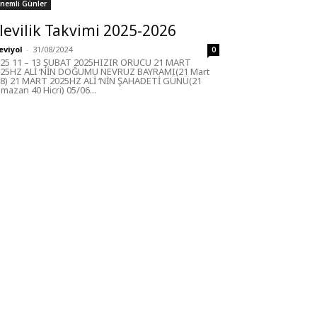
nemli Günler
levilik Takvimi 2025-2026
eviyol
-
31/08/2024
0
25 11 – 13 ŞUBAT 2025HIZIR ORUCU 21 MART
25HZ ALİ ‘NİN DOĞUMU NEVRUZ BAYRAMI(21 Mart
8) 21 MART 2025HZ ALİ ‘NİN ŞAHADETİ GÜNÜ(21
mazan 40 Hicri) 05/06...
üncel Bölümler
ir
218
r Sultan Abdal
206
fesler
188
rbest Kürsü
172
tap Tanıtım
166
şiv
145