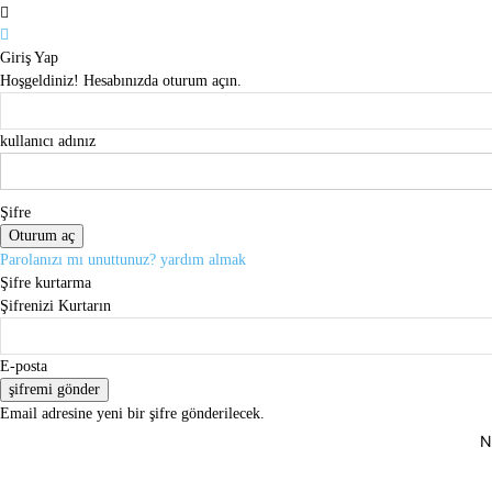
Giriş Yap
Hoşgeldiniz! Hesabınızda oturum açın.
kullanıcı adınız
Şifre
Parolanızı mı unuttunuz? yardım almak
Şifre kurtarma
Şifrenizi Kurtarın
E-posta
Email adresine yeni bir şifre gönderilecek.
N
Perşembe, Ağustos 6, 2026
Giriş Yap / Kayıt Ol