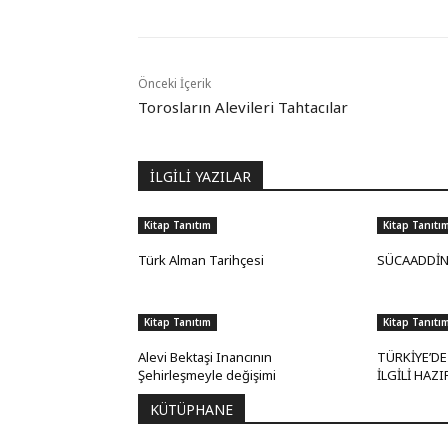
Önceki İçerik
Torosların Alevileri Tahtacılar
İLGİLİ YAZILAR
Kitap Tanıtım
Kitap Tanıtı
Türk Alman Tarihçesi
SÜCAADDİN
Kitap Tanıtım
Kitap Tanıtı
Alevi Bektaşi Inancının
TÜRKİYE’DE 
Şehirleşmeyle değişimi
İLGİLİ HAZ
KÜTÜPHANE