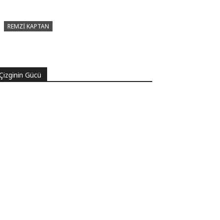
REMZI KAPTAN
Pir Sultan Abdal Gerçek Hz. Ali’yi
Bilmiyor muydu?
Çizginin Gücü