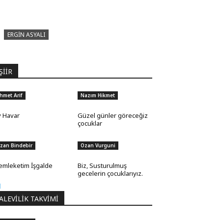
ERGIN ASYALI
Çizginin Gücü
ŞİİR
hmet Arif
Nazım Hikmet
 Havar
Güzel günler göreceğiz
çocuklar
zan Bindebir
Ozan Vurguni
mleketim İşgalde
Biz, Susturulmuş
gecelerin çocuklarıyız.
ALEVILIK TAKVIMI