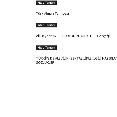
Kitap Tanıtım
Türk Alman Tarihçesi
Kitap Tanıtım
Ali Haydar AVCI BEDREDDİN BÖRKLÜCE Gerçeği
Kitap Tanıtım
TÜRKİYE’DE ALEVİLİK- BEKTAŞİLİKLE İLGİLİ HAZIRL
SÖZLÜKLER