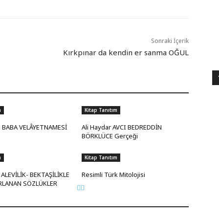
Sonraki İçerik
Kırkpınar da kendin er sanma OĞUL
m
Kitap Tanıtım
 BABA VELÂYETNAMESİ
Ali Haydar AVCI BEDREDDİN
BÖRKLÜCE Gerçeği
m
Kitap Tanıtım
ALEVİLİK- BEKTAŞİLİKLE
Resimli Türk Mitolojisi
IRLANAN SÖZLÜKLER