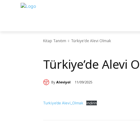
Kitap Tanıtım
Türkiye'de Alevi Olmak
Kitap Tanıtım
Türkiye’de Alevi 
By
Aleviyol
11/09/2025
Turkiye’de Alevi_Olmak
indirin
Paylaş