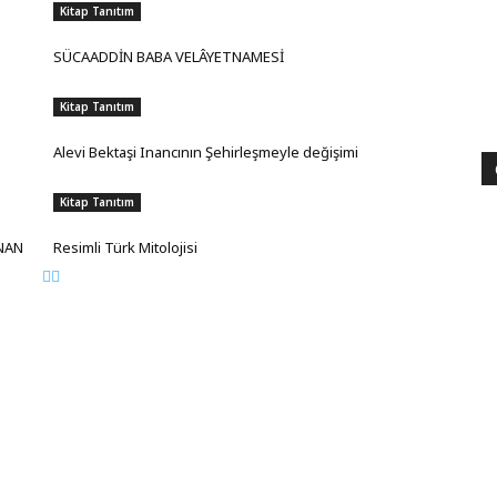
Kitap Tanıtım
SÜCAADDİN BABA VELÂYETNAMESİ
Kitap Tanıtım
Alevi Bektaşi Inancının Şehirleşmeyle değişimi
Kitap Tanıtım
ANAN
Resimli Türk Mitolojisi