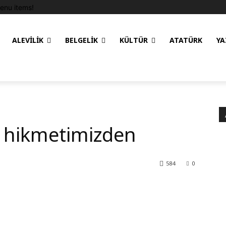
enu items!
ALEVILIK
BELGELIK
KÜLTÜR
ATATÜRK
YA
 hikmetimizden
584
0