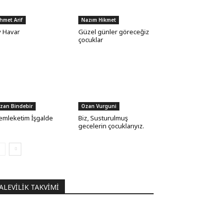
hmet Arif
Nazım Hikmet
 Havar
Güzel günler göreceğiz
çocuklar
zan Bindebir
Ozan Vurguni
mleketim İşgalde
Biz, Susturulmuş
gecelerin çocuklarıyız.
ALEVILIK TAKVIMI