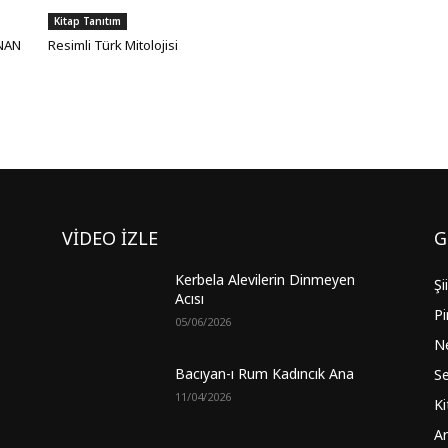
Kitap Tanıtım
ANAN
Resimli Türk Mitolojisi
VİDEO İZLE
G
Kerbela Alevilerin Dinmeyen
Şi
Acısı
Pi
05/06/2026
Ne
Bacıyan-ı Rum Kadıncık Ana
Se
11/04/2026
Ki
Ar