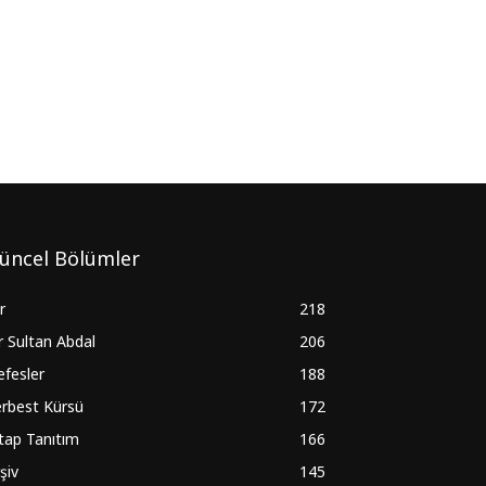
üncel Bölümler
ir
218
r Sultan Abdal
206
fesler
188
rbest Kürsü
172
tap Tanıtım
166
şiv
145