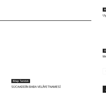
A
Uy
O
Me
Kitap Tanıtım
SÜCAADDİN BABA VELÂYETNAMESİ