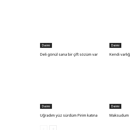
Daimi
Daimi
Deli gönül sana bir çift sözüm var
Kendi varlığ
Daimi
Daimi
Uğradım yüz sürdüm Pirim katına
Maksudum c