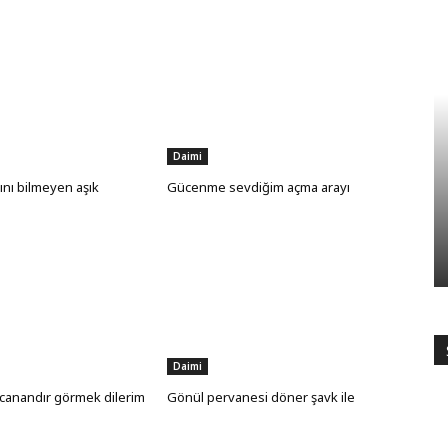
Daimi
ını bilmeyen aşık
Gücenme sevdiğim açma arayı
Daimi
anandır görmek dilerim
Gönül pervanesi döner şavk ile