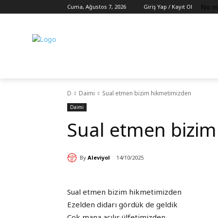
No m
Cuma, Ağustos 7, 2026
Giriş Yap / Kayıt Ol
D
Daimi
Sual etmen bizim hikmetimizden
Daimi
Sual etmen bizim
By
Aleviyol
14/10/2025
Sual etmen bizim hikmetimizden
Ezelden didarı gördük de geldik
Çok mana açılır ülfetimizden