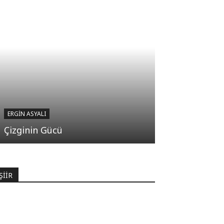
ERGIN ASYALI
Çizginin Gücü
ŞİİR