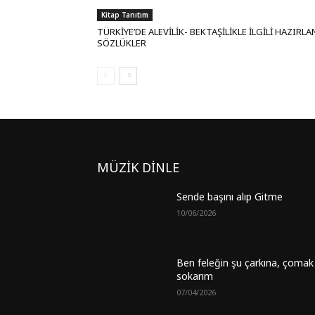
Kitap Tanıtım
TÜRKİYE’DE ALEVİLİK- BEKTAŞİLİKLE İLGİLİ HAZIRL
SÖZLÜKLER
MÜZİK DİNLE
Sende başını alıp Gitme
10/06/2026
Ben feleğin şu çarkına, çomak
sokarım
07/04/2026