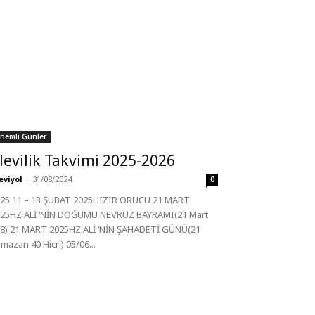
nemli Günler
levilik Takvimi 2025-2026
eviyol
-
31/08/2024
0
25 11 – 13 ŞUBAT 2025HIZIR ORUCU 21 MART
25HZ ALİ ‘NİN DOĞUMU NEVRUZ BAYRAMI(21 Mart
8) 21 MART 2025HZ ALİ ‘NİN ŞAHADETİ GÜNÜ(21
mazan 40 Hicri) 05/06...