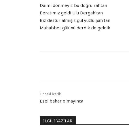
Daimi dönmeyiz bu doğru rahtan
Beratımız geldi Ulu Dergah’tan
Biz destur almışız gül yüzlü Şah’tan
Muhabbet gülünü derdik de geldik
Paylaş
Önceki İçerik
Ezel bahar olmayınca
İLGİLİ YAZILAR