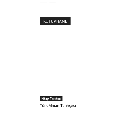
KÜTÜPHANE
Kitap Tanıtım
Türk Alman Tarihçesi