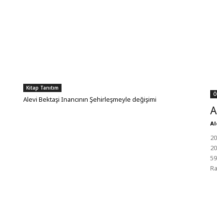
Kitap Tanıtım
Ö
Alevi Bektaşi Inancının Şehirleşmeyle değişimi
A
Al
20
20
59
Ra