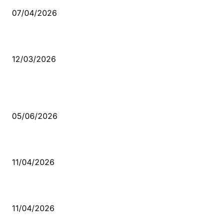
07/04/2026
Düşmüş işportalara sevda gibi sevdalar
12/03/2026
VİDEO İZLE
Kerbela Alevilerin Dinmeyen Acısı
05/06/2026
Bacıyan-ı Rum Kadıncık Ana
11/04/2026
Aleviler ve Abdallar
11/04/2026
Güncel Bölümler