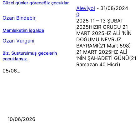
Güzel günler göreceğiz çocuklar
Aleviyol
-
31/08/2024
0
Ozan Bindebir
2025 11 – 13 ŞUBAT
2025HIZIR ORUCU 21
Memleketim İşgalde
MART 2025HZ ALİ ‘NİN
DOĞUMU NEVRUZ
Ozan Vurguni
BAYRAMI(21 Mart 598)
21 MART 2025HZ ALİ
Biz, Susturulmuş gecelerin
‘NİN ŞAHADETİ GÜNÜ(21
çocuklarıyız.
Ramazan 40 Hicri)
05/06...
MÜZİK DİNLE
Sende başını alıp Gitme
10/06/2026
Ben feleğin şu çarkına, çomak sokarım