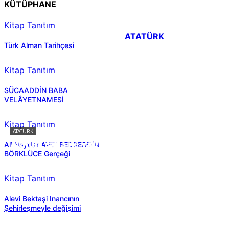
KÜTÜPHANE
Kitap Tanıtım
ATATÜRK
Türk Alman Tarihçesi
Kitap Tanıtım
SÜCAADDİN BABA
VELÂYETNAMESİ
Kitap Tanıtım
ATATÜRK
Atatürk sana ne yaptı?
Ali Haydar AVCI BEDREDDİN
BÖRKLÜCE Gerçeği
Kitap Tanıtım
Alevi Bektaşi Inancının
Şehirleşmeyle değişimi