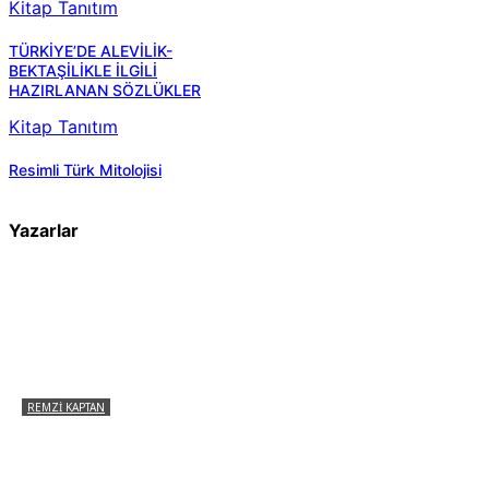
Kitap Tanıtım
TÜRKİYE’DE ALEVİLİK-
BEKTAŞİLİKLE İLGİLİ
HAZIRLANAN SÖZLÜKLER
Kitap Tanıtım
Resimli Türk Mitolojisi
Yazarlar
REMZI KAPTAN
Pir Sultan Abdal Gerçek Hz. Ali’yi Bilmiyor
muydu?