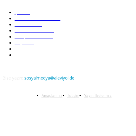
Şiir
218
Pir Sultan Abdal
206
Nefesler
188
Serbest Kürsü
172
Kitap Tanıtım
166
Arşiv
145
Aleviyol
121
Atatürk
111
Bize yazın:
sosyalmedya@aleviyol.de
Amaçlarımız
İletişim
Yayın İlkelerimiz