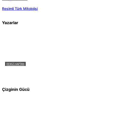
Resimli Türk Mitolojisi
Yazarlar
REMZI KAPTAN
Pir Sultan Abdal Gerçek Hz. Ali’yi Bilmiyor
muydu?
Çizginin Gücü