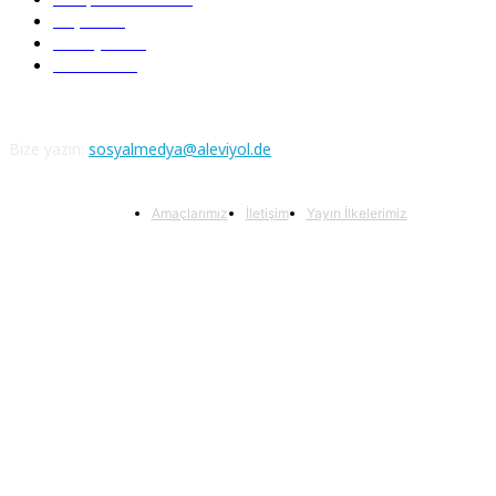
Arşiv
145
Aleviyol
121
Atatürk
111
Bize yazın:
sosyalmedya@aleviyol.de
Amaçlarımız
İletişim
Yayın İlkelerimiz