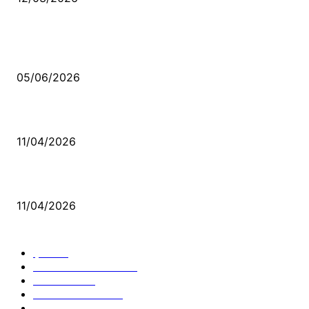
VİDEO İZLE
Kerbela Alevilerin Dinmeyen Acısı
05/06/2026
Bacıyan-ı Rum Kadıncık Ana
11/04/2026
Aleviler ve Abdallar
11/04/2026
Güncel Bölümler
Şiir
218
Pir Sultan Abdal
206
Nefesler
188
Serbest Kürsü
172
Kitap Tanıtım
166