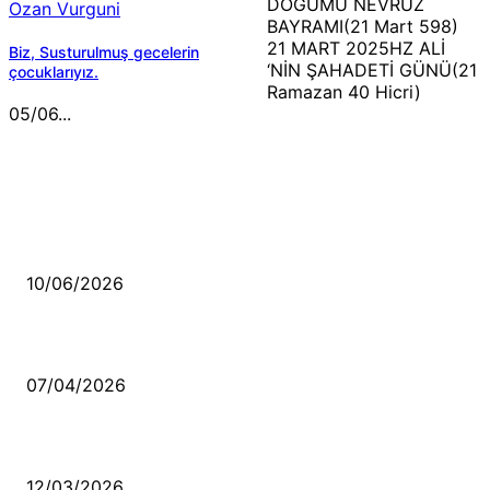
DOĞUMU NEVRUZ
Ozan Vurguni
BAYRAMI(21 Mart 598)
21 MART 2025HZ ALİ
Biz, Susturulmuş gecelerin
‘NİN ŞAHADETİ GÜNÜ(21
çocuklarıyız.
Ramazan 40 Hicri)
05/06...
MÜZİK DİNLE
Sende başını alıp Gitme
10/06/2026
Ben feleğin şu çarkına, çomak sokarım
07/04/2026
Düşmüş işportalara sevda gibi sevdalar
12/03/2026