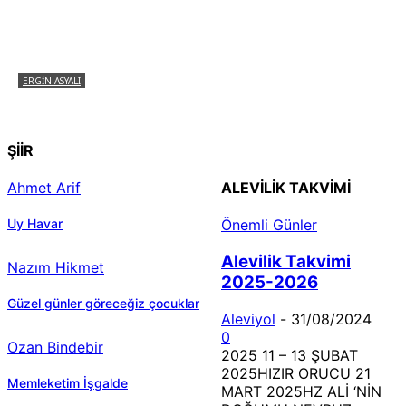
ERGIN ASYALI
Çizginin Gücü
ŞİİR
Ahmet Arif
ALEVILIK TAKVIMI
Uy Havar
Önemli Günler
Alevilik Takvimi
Nazım Hikmet
2025-2026
Güzel günler göreceğiz çocuklar
Aleviyol
-
31/08/2024
0
Ozan Bindebir
2025 11 – 13 ŞUBAT
2025HIZIR ORUCU 21
Memleketim İşgalde
MART 2025HZ ALİ ‘NİN