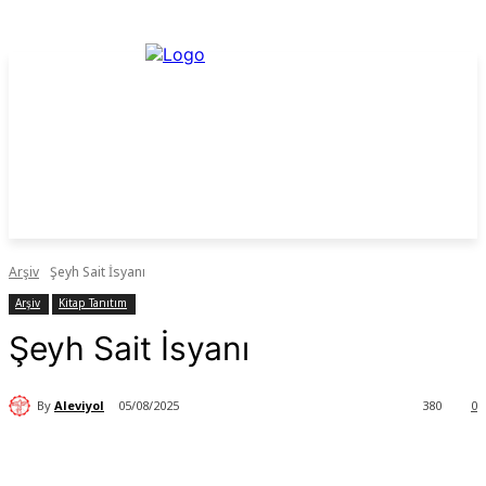
Arşiv
Şeyh Sait İsyanı
Arşiv
Kitap Tanıtım
Şeyh Sait İsyanı
By
Aleviyol
05/08/2025
380
0