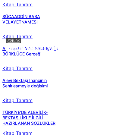
Kitap Tanıtım
SÜCAADDİN BABA
VELÂYETNAMESİ
Kitap Tanıtım
ATATÜRK
Atatürk sana ne yaptı?
Ali Haydar AVCI BEDREDDİN
BÖRKLÜCE Gerçeği
Kitap Tanıtım
Alevi Bektaşi Inancının
Şehirleşmeyle değişimi
Kitap Tanıtım
TÜRKİYE’DE ALEVİLİK-
BEKTAŞİLİKLE İLGİLİ
HAZIRLANAN SÖZLÜKLER
Kitap Tanıtım