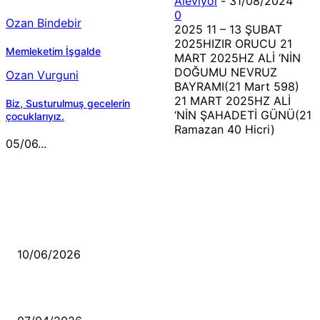
Aleviyol
-
31/08/2024
0
Ozan Bindebir
2025 11 – 13 ŞUBAT
2025HIZIR ORUCU 21
Memleketim İşgalde
MART 2025HZ ALİ ‘NİN
DOĞUMU NEVRUZ
Ozan Vurguni
BAYRAMI(21 Mart 598)
21 MART 2025HZ ALİ
Biz, Susturulmuş gecelerin
‘NİN ŞAHADETİ GÜNÜ(21
çocuklarıyız.
Ramazan 40 Hicri)
05/06...
MÜZİK DİNLE
Sende başını alıp Gitme
10/06/2026
Ben feleğin şu çarkına, çomak sokarım