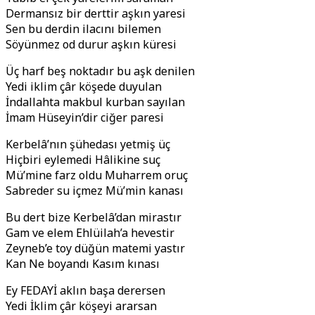
Dermansız bir derttir aşkın yaresi
Sen bu derdin ilacını bilemen
Söyünmez od durur aşkın küresi
Üç harf beş noktadır bu aşk denilen
Yedi iklim çâr köşede duyulan
İndallahta makbul kurban sayılan
İmam Hüseyin’dir ciğer paresi
Kerbelâ’nın şühedası yetmiş üç
Hiçbiri eylemedi Hâlikine suç
Mü’mine farz oldu Muharrem oruç
Sabreder su içmez Mü’min kanası
Bu dert bize Kerbelâ’dan mirastır
Gam ve elem Ehlüilah’a hevestir
Zeyneb’e toy düğün matemi yastır
Kan Ne boyandı Kasım kınası
Ey FEDAYİ aklın başa derersen
Yedi İklim çâr köşeyi ararsan