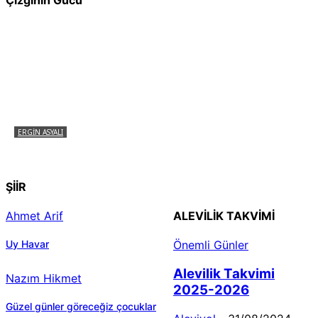
Çizginin Gücü
ERGIN ASYALI
Çizginin Gücü
ŞİİR
Ahmet Arif
ALEVILIK TAKVIMI
Uy Havar
Önemli Günler
Alevilik Takvimi
Nazım Hikmet
2025-2026
Güzel günler göreceğiz çocuklar