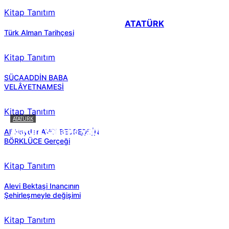
Kitap Tanıtım
ATATÜRK
Türk Alman Tarihçesi
Kitap Tanıtım
SÜCAADDİN BABA
VELÂYETNAMESİ
Kitap Tanıtım
ATATÜRK
Atatürk sana ne yaptı?
Ali Haydar AVCI BEDREDDİN
BÖRKLÜCE Gerçeği
Kitap Tanıtım
Alevi Bektaşi Inancının
Şehirleşmeyle değişimi
Kitap Tanıtım