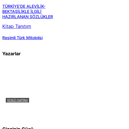
TÜRKİYE’DE ALEVİLİK-
BEKTAŞİLİKLE İLGİLİ
HAZIRLANAN SÖZLÜKLER
Kitap Tanıtım
Resimli Türk Mitolojisi
Yazarlar
REMZI KAPTAN
Pir Sultan Abdal Gerçek Hz. Ali’yi Bilmiyor
muydu?