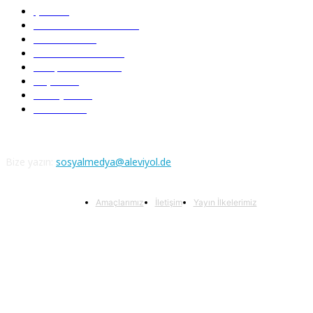
Şiir
218
Pir Sultan Abdal
206
Nefesler
188
Serbest Kürsü
172
Kitap Tanıtım
166
Arşiv
145
Aleviyol
121
Atatürk
111
Bize yazın:
sosyalmedya@aleviyol.de
Amaçlarımız
İletişim
Yayın İlkelerimiz