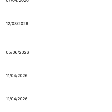
07/04/2026
Düşmüş işportalara sevda gibi sevdalar
12/03/2026
VİDEO İZLE
Kerbela Alevilerin Dinmeyen Acısı
05/06/2026
Bacıyan-ı Rum Kadıncık Ana
11/04/2026
Aleviler ve Abdallar
11/04/2026
Güncel Bölümler