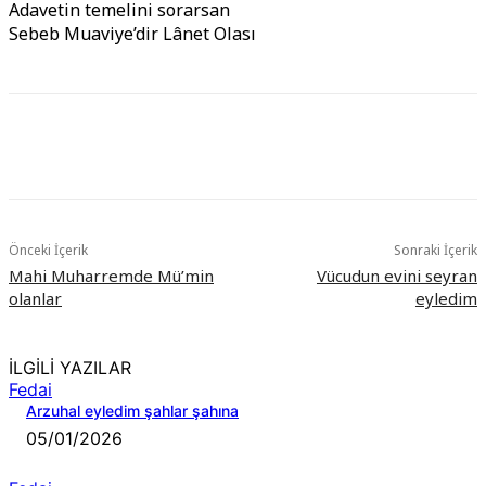
Adavetin temelini sorarsan
Sebeb Muaviye’dir Lânet Olası
Önceki İçerik
Sonraki İçerik
Mahi Muharremde Mü’min
Vücudun evini seyran
olanlar
eyledim
İLGİLİ YAZILAR
Fedai
Arzuhal eyledim şahlar şahına
05/01/2026