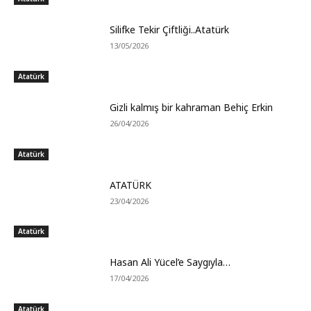
Silifke Tekir Çiftliği..Atatürk
13/05/2026
Atatürk
Gizli kalmış bir kahraman Behiç Erkin
26/04/2026
Atatürk
ATATÜRK
23/04/2026
Atatürk
Hasan Ali Yücel’e Saygıyla…
17/04/2026
Atatürk