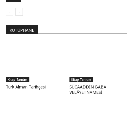
KÜTÜPHANE
Kitap Tanıtım
Kitap Tanıtım
Türk Alman Tarihçesi
SÜCAADDİN BABA
VELÂYETNAMESİ