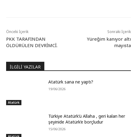
Önceki İçerik
Sonraki İçerik
PKK TARAFINDAN
Yüreğim kanıyor altı
ÖLDÜRÜLEN DEVRİMCİ.
mayısta
İLGİLİ YAZILAR
Atatürk sana ne yaptı?
19/06/2026
Atatürk
Türkiye Atatürk’ü Allaha , geri kalan her
şeyinide Atatürk’e borçludur
15/06/2026
Atatürk