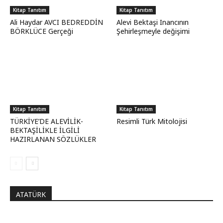
Kitap Tanıtım
Kitap Tanıtım
Ali Haydar AVCI BEDREDDİN
Alevi Bektaşi Inancının
BÖRKLÜCE Gerçeği
Şehirleşmeyle değişimi
Kitap Tanıtım
Kitap Tanıtım
TÜRKİYE’DE ALEVİLİK-
Resimli Türk Mitolojisi
BEKTAŞİLİKLE İLGİLİ
HAZIRLANAN SÖZLÜKLER
ATATÜRK