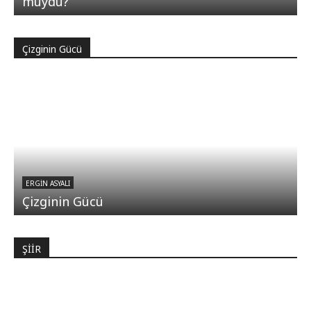
muydu?
Çizginin Gücü
ERGIN ASYALI
Çizginin Gücü
ŞİİR