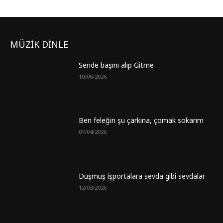
MÜZİK DİNLE
Sende başını alıp Gitme
10/06/2026
Ben feleğin şu çarkına, çomak sokarım
07/04/2026
Düşmüş işportalara sevda gibi sevdalar
12/03/2026