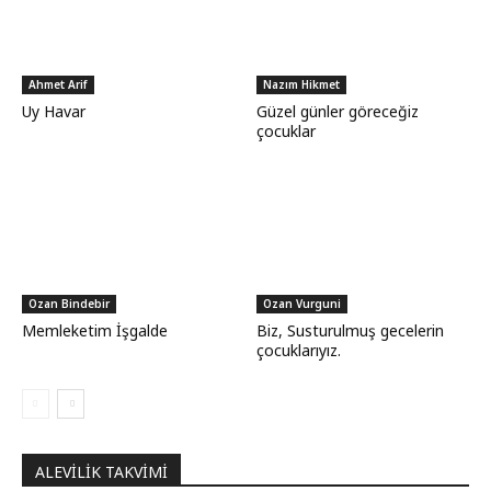
Ahmet Arif
Nazım Hikmet
Uy Havar
Güzel günler göreceğiz
çocuklar
Ozan Bindebir
Ozan Vurguni
Memleketim İşgalde
Biz, Susturulmuş gecelerin
çocuklarıyız.
ALEVILIK TAKVIMI