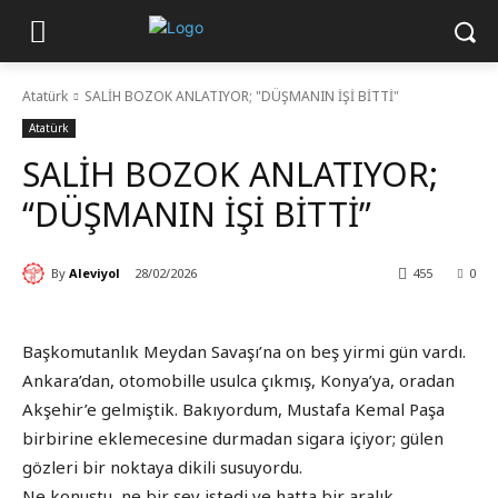
Atatürk
SALİH BOZOK ANLATIYOR; "DÜŞMANIN İŞİ BİTTİ"
Atatürk
SALİH BOZOK ANLATIYOR;
“DÜŞMANIN İŞİ BİTTİ”
By
Aleviyol
28/02/2026
455
0
Başkomutanlık Meydan Savaşı’na on beş yirmi gün vardı.
Ankara’dan, otomobille usulca çıkmış, Konya’ya, oradan
Akşehir’e gelmiştik. Bakıyordum, Mustafa Kemal Paşa
birbirine eklemecesine durmadan sigara içiyor; gülen
gözleri bir noktaya dikili susuyordu.
Ne konuştu, ne bir şey istedi ve hatta bir aralık