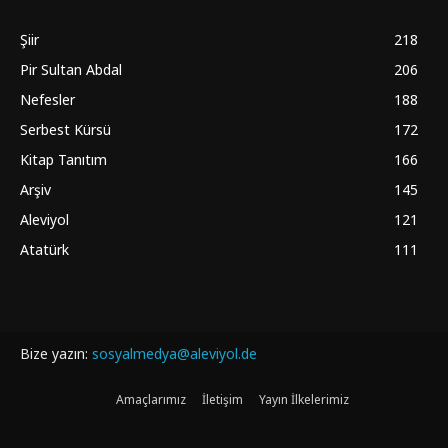
Şiir
218
Pir Sultan Abdal
206
Nefesler
188
Serbest Kürsü
172
Kitap Tanıtım
166
Arşiv
145
Aleviyol
121
Atatürk
111
Bize yazın:
sosyalmedya@aleviyol.de
Amaçlarımız
İletişim
Yayın İlkelerimiz