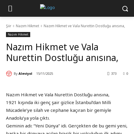
Şiir
Nazım Hikmet
Nazım Hikmet ve Vala Nurettin Dostluğu anısına,
Nazım Hikmet
Nazım Hikmet ve Vala
Nurettin Dostluğu anısına,
By
Aleviyol
15/11/2025
373
0
Nazım Hikmet ve Vala Nurettin Dostluğu anısına,
1921 kışında iki genç şair gizlice İstanbul’dan Milli
Mücadele’ye silah ve cephane kaçıran bir gemiyle
Anadolu’ya yola çıktı.
Geminin adı: “Yeni Dünya” idi. Gerçekten de bu gemi yeni,
başka bir dünyaya açılan büyük bir yolculuğun ilk adımı