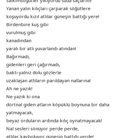
Salkımsöğütler yıkıyordu suda saçlarını!
Yanan yalın kılıçları çarparak söğütlere
koşuyordu kızıl atlılar güneşin battığı yere!
Birdenbire kuş gibi
vurulmuş gibi
kanadından
yaralı bir atlı yuvarlandı atından!
Bağırmadı,
gidenleri geri çağırmadı,
baktı yalnız dolu gözlerle
uzaklaşan atlıların parıldayan nallarına!
Ah ne yazık!
Ne yazık ki ona
dörtnal giden atların köpüklü boynuna bir daha
yatmayacak,
beyaz orduların ardında kılıç oynatmayacak!
Nal sesleri sönüyor perde perde,
atlılar kayboluyor güneşin battığı yerde!