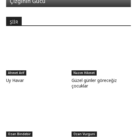
Çizginin Gücü
ŞİİR
Ahmet Arif
Nazım Hikmet
Uy Havar
Güzel günler göreceğiz
çocuklar
Ozan Bindebir
Ozan Vurguni