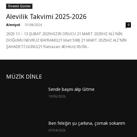
Önemli Günler
Alevilik Takvimi 2025-2026
Aleviyol
-
31/08/2024
0
2025 11 – 13 ŞUBAT 2025HIZIR ORUCU 21 MART 2025HZ ALİ ‘NİN
DOĞUMU NEVRUZ BAYRAMI(21 Mart 598) 21 MART 2025HZ ALİ ‘NİN
ŞAHADETİ GÜNÜ(21 Ramazan 40 Hicri) 05/06...
MÜZİK DİNLE
Sende başını alıp Gitme
10/06/2026
Ben feleğin şu çarkına, çomak sokarım
07/04/2026