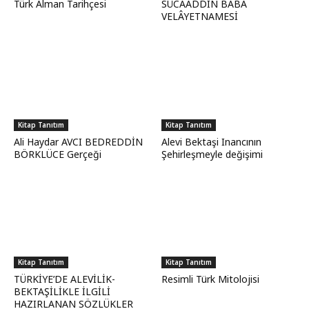
Türk Alman Tarihçesi
SÜCAADDİN BABA
VELÂYETNAMESİ
Kitap Tanıtım
Kitap Tanıtım
Ali Haydar AVCI BEDREDDİN
Alevi Bektaşi Inancının
BÖRKLÜCE Gerçeği
Şehirleşmeyle değişimi
Kitap Tanıtım
Kitap Tanıtım
TÜRKİYE’DE ALEVİLİK-
Resimli Türk Mitolojisi
BEKTAŞİLİKLE İLGİLİ
HAZIRLANAN SÖZLÜKLER