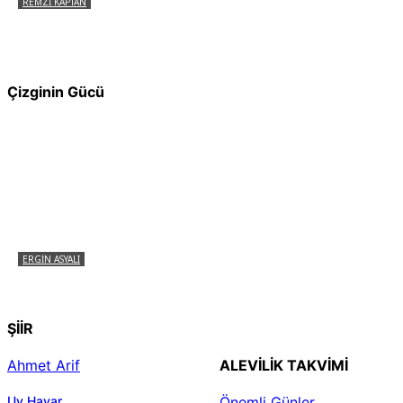
REMZI KAPTAN
Pir Sultan Abdal Gerçek Hz. Ali’yi Bilmiyor
muydu?
Çizginin Gücü
ERGIN ASYALI
Çizginin Gücü
ŞİİR
Ahmet Arif
ALEVILIK TAKVIMI
Uy Havar
Önemli Günler