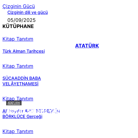
Çizginin Gücü
Çizginin dili ve gücü
05/09/2025
KÜTÜPHANE
Kitap Tanıtım
ATATÜRK
Türk Alman Tarihçesi
Kitap Tanıtım
SÜCAADDİN BABA
VELÂYETNAMESİ
Kitap Tanıtım
ATATÜRK
Atatürk sana ne yaptı?
Ali Haydar AVCI BEDREDDİN
BÖRKLÜCE Gerçeği
Kitap Tanıtım