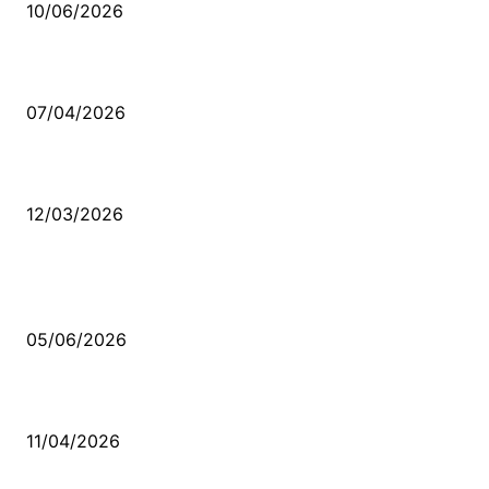
10/06/2026
Ben feleğin şu çarkına, çomak sokarım
07/04/2026
Düşmüş işportalara sevda gibi sevdalar
12/03/2026
VİDEO İZLE
Kerbela Alevilerin Dinmeyen Acısı
05/06/2026
Bacıyan-ı Rum Kadıncık Ana
11/04/2026