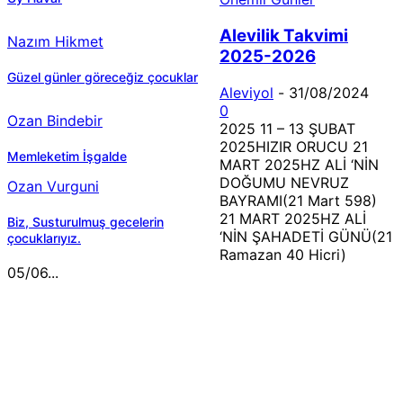
Alevilik Takvimi
Nazım Hikmet
2025-2026
Güzel günler göreceğiz çocuklar
Aleviyol
-
31/08/2024
0
Ozan Bindebir
2025 11 – 13 ŞUBAT
2025HIZIR ORUCU 21
Memleketim İşgalde
MART 2025HZ ALİ ‘NİN
DOĞUMU NEVRUZ
Ozan Vurguni
BAYRAMI(21 Mart 598)
21 MART 2025HZ ALİ
Biz, Susturulmuş gecelerin
‘NİN ŞAHADETİ GÜNÜ(21
çocuklarıyız.
Ramazan 40 Hicri)
05/06...
MÜZİK DİNLE
Sende başını alıp Gitme