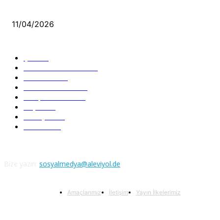
Aleviler ve Abdallar
11/04/2026
Güncel Bölümler
Şiir
218
Pir Sultan Abdal
206
Nefesler
188
Serbest Kürsü
172
Kitap Tanıtım
166
Arşiv
145
Aleviyol
121
Atatürk
111
Bize yazın:
sosyalmedya@aleviyol.de
Amaçlarımız
İletişim
Yayın İlkelerimiz