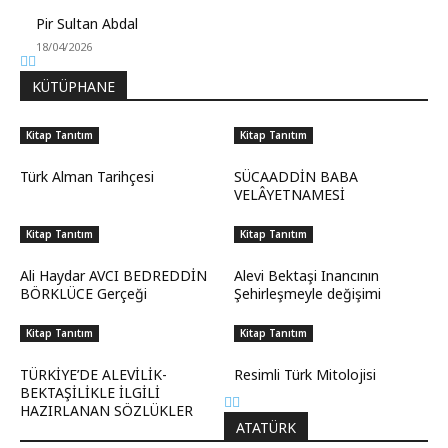
Pir Sultan Abdal
18/04/2026
KÜTÜPHANE
Kitap Tanıtım
Kitap Tanıtım
Türk Alman Tarihçesi
SÜCAADDİN BABA
VELÂYETNAMESİ
Kitap Tanıtım
Kitap Tanıtım
Ali Haydar AVCI BEDREDDİN
Alevi Bektaşi Inancının
BÖRKLÜCE Gerçeği
Şehirleşmeyle değişimi
Kitap Tanıtım
Kitap Tanıtım
TÜRKİYE’DE ALEVİLİK-
Resimli Türk Mitolojisi
BEKTAŞİLİKLE İLGİLİ
HAZIRLANAN SÖZLÜKLER
ATATÜRK