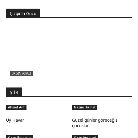
muydu?
Çizginin Gücü
ERGIN ASYALI
Çizginin Gücü
ŞİİR
Ahmet Arif
Nazım Hikmet
Uy Havar
Güzel günler göreceğiz
çocuklar
Ozan Bindebir
Ozan Vurguni