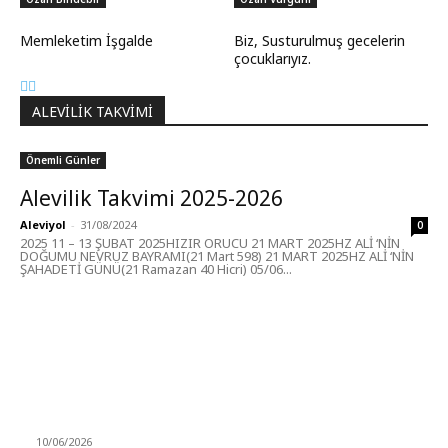
Memleketim İşgalde
Biz, Susturulmuş gecelerin
çocuklarıyız.
ALEVILIK TAKVIMI
Önemli Günler
Alevilik Takvimi 2025-2026
Aleviyol
-
31/08/2024
0
2025 11 – 13 ŞUBAT 2025HIZIR ORUCU 21 MART 2025HZ ALİ ‘NİN
DOĞUMU NEVRUZ BAYRAMI(21 Mart 598) 21 MART 2025HZ ALİ ‘NİN
ŞAHADETİ GÜNÜ(21 Ramazan 40 Hicri) 05/06...
MÜZİK DİNLE
Sende başını alıp Gitme
10/06/2026