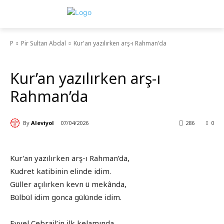
P
Pir Sultan Abdal
Kur'an yazılırken arş-ı Rahman'da
Pir Sultan Abdal
Kur’an yazılırken arş-ı
Rahman’da
By
Aleviyol
07/04/2026
286
0
Kur’an yazılırken arş-ı Rahman’da,
Kudret katibinin elinde idim.
Güller açılırken kevn ü mekânda,
Bülbül idim gonca gülünde idim.
Evvel Cebrail’in ilk kelamında,