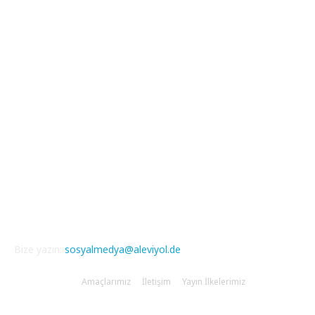
Güncel Bölümler
Şiir
218
Pir Sultan Abdal
206
Nefesler
188
Serbest Kürsü
172
Kitap Tanıtım
166
Arşiv
145
Aleviyol
121
Atatürk
111
Bize yazın:
sosyalmedya@aleviyol.de
Amaçlarımız
İletişim
Yayın İlkelerimiz