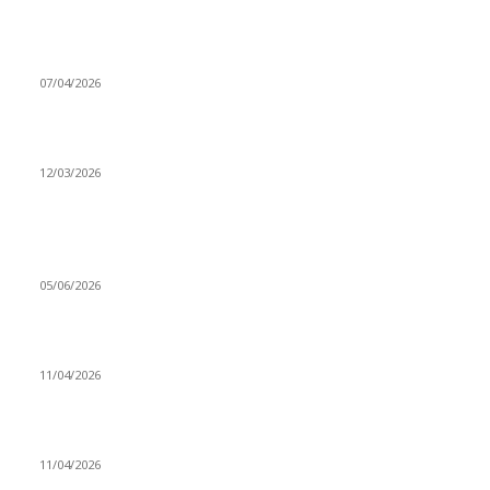
Ben feleğin şu çarkına, çomak sokarım
07/04/2026
Düşmüş işportalara sevda gibi sevdalar
12/03/2026
VİDEO İZLE
Kerbela Alevilerin Dinmeyen Acısı
05/06/2026
Bacıyan-ı Rum Kadıncık Ana
11/04/2026
Aleviler ve Abdallar
11/04/2026