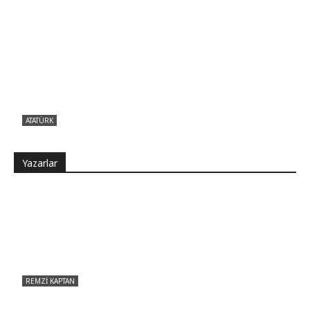
ATATÜRK
Atatürk sana ne yaptı?
Yazarlar
REMZI KAPTAN
Pir Sultan Abdal Gerçek Hz. Ali’yi Bilmiyor