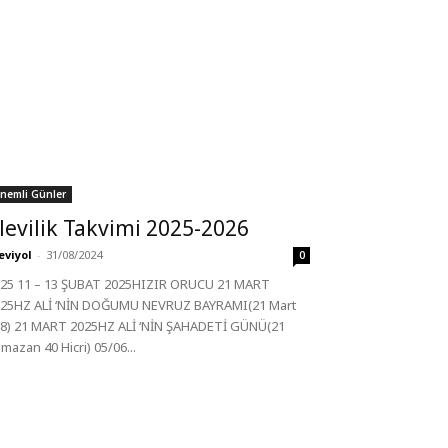
nemli Günler
levilik Takvimi 2025-2026
eviyol
-
31/08/2024
0
25 11 – 13 ŞUBAT 2025HIZIR ORUCU 21 MART
25HZ ALİ ‘NİN DOĞUMU NEVRUZ BAYRAMI(21 Mart
8) 21 MART 2025HZ ALİ ‘NİN ŞAHADETİ GÜNÜ(21
mazan 40 Hicri) 05/06...