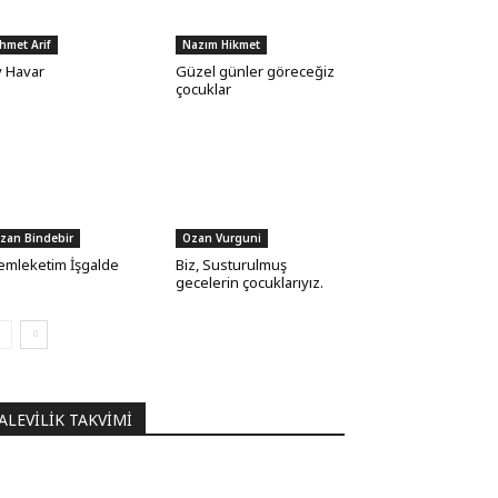
hmet Arif
Nazım Hikmet
 Havar
Güzel günler göreceğiz
çocuklar
zan Bindebir
Ozan Vurguni
mleketim İşgalde
Biz, Susturulmuş
gecelerin çocuklarıyız.
ALEVILIK TAKVIMI