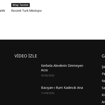
Kitap Tanıtım
ANAN
Resimli Türk Mitolojisi
VİDEO İZLE
G
Kerbela Alevilerin Dinmeyen
Şi
Acısı
Pi
05/06/2026
Ne
Bacıyan-ı Rum Kadıncık Ana
Se
11/04/2026
Ki
Ar