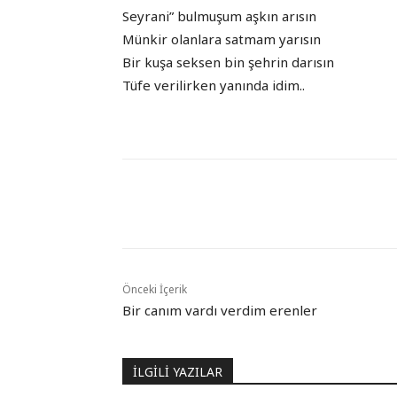
Seyrani” bulmuşum aşkın arısın
Münkir olanlara satmam yarısın
Bir kuşa seksen bin şehrin darısın
Tüfe verilirken yanında idim..
Paylaş
Önceki İçerik
Bir canım vardı verdim erenler
İLGİLİ YAZILAR