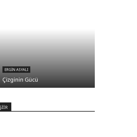
ERGIN ASYALI
Çizginin Gücü
ŞİİR