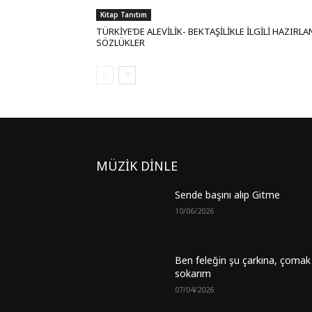
Kitap Tanıtım
TÜRKİYE’DE ALEVİLİK- BEKTAŞİLİKLE İLGİLİ HAZIRL
SÖZLÜKLER
MÜZİK DİNLE
Sende başını alıp Gitme
10/06/2026
Ben feleğin şu çarkına, çomak
sokarım
07/04/2026