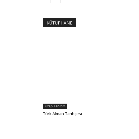
KÜTÜPHANE
Kitap Tanıtım
Türk Alman Tarihçesi