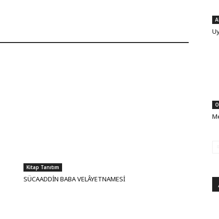
A
Uy
O
Me
Kitap Tanıtım
SÜCAADDİN BABA VELÂYETNAMESİ