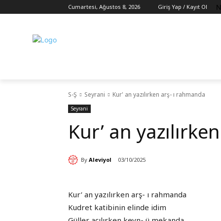
N
Cumartesi, Ağustos 8, 2026
Giriş Yap / Kayıt Ol
S-Ş
Seyrani
Kur' an yazılırken arş- ı rahmanda
Seyrani
Kur’ an yazılırke
By
Aleviyol
03/10/2025
Kur’ an yazılırken arş- ı rahmanda
Kudret katibinin elinde idim
Güller açılırken kevn- ü mekanda