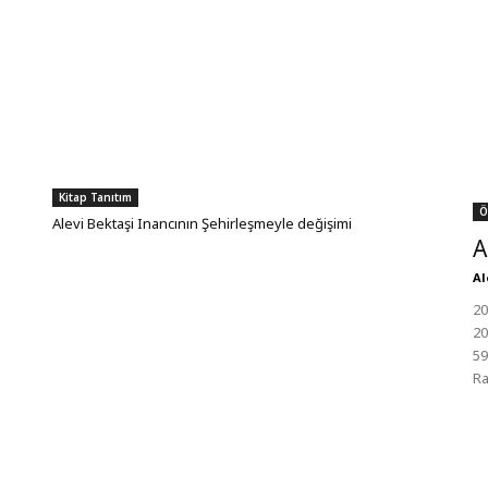
Kitap Tanıtım
Ö
Alevi Bektaşi Inancının Şehirleşmeyle değişimi
A
Al
20
20
59
Ra