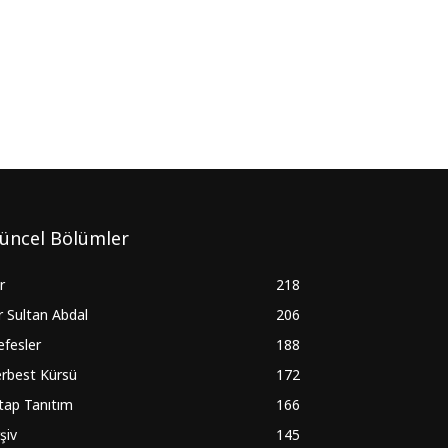
üncel Bölümler
ir
218
r Sultan Abdal
206
fesler
188
rbest Kürsü
172
tap Tanıtım
166
şiv
145