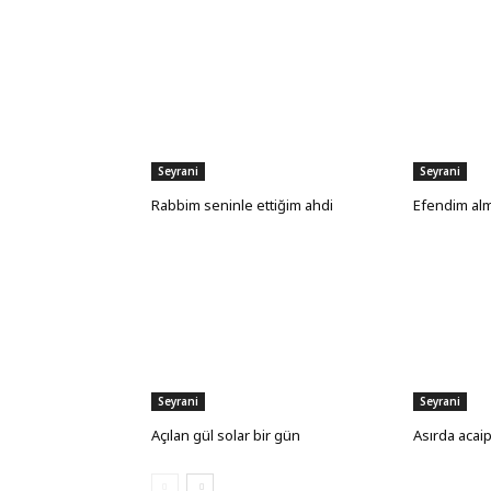
Seyrani
Seyrani
Rabbim seninle ettiğim ahdi
Efendim alm
Seyrani
Seyrani
Açılan gül solar bir gün
Asırda acaip