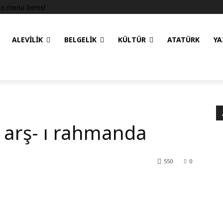
o menu items!
ALEVILIK
BELGELIK
KÜLTÜR
ATATÜRK
YA
n arş- ı rahmanda
550
0