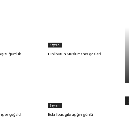
Seyrani
ış züğürtlük
Dini bütün Müslümanın gözleri
Seyrani
 işler çoğaldı
Eski libas gibi aşığın gönlü