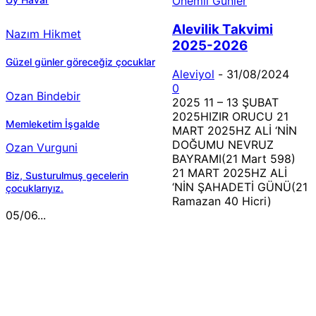
Önemli Günler
Alevilik Takvimi
Nazım Hikmet
2025-2026
Güzel günler göreceğiz çocuklar
Aleviyol
-
31/08/2024
0
Ozan Bindebir
2025 11 – 13 ŞUBAT
2025HIZIR ORUCU 21
Memleketim İşgalde
MART 2025HZ ALİ ‘NİN
DOĞUMU NEVRUZ
Ozan Vurguni
BAYRAMI(21 Mart 598)
21 MART 2025HZ ALİ
Biz, Susturulmuş gecelerin
‘NİN ŞAHADETİ GÜNÜ(21
çocuklarıyız.
Ramazan 40 Hicri)
05/06...
MÜZİK DİNLE
Sende başını alıp Gitme