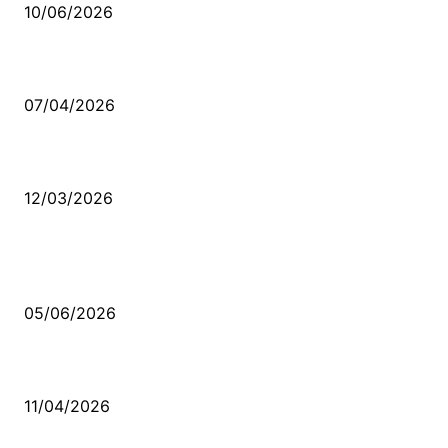
10/06/2026
Ben feleğin şu çarkına, çomak sokarım
07/04/2026
Düşmüş işportalara sevda gibi sevdalar
12/03/2026
VİDEO İZLE
Kerbela Alevilerin Dinmeyen Acısı
05/06/2026
Bacıyan-ı Rum Kadıncık Ana
11/04/2026