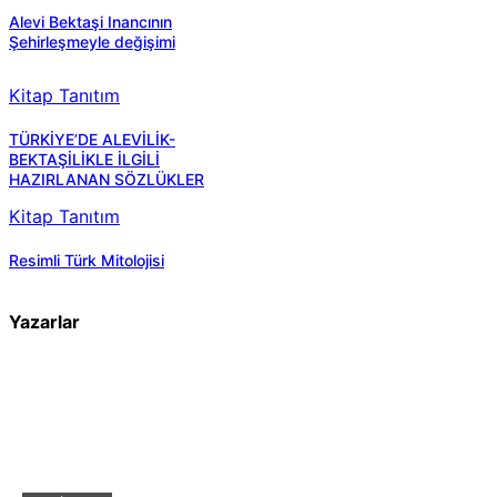
Alevi Bektaşi Inancının
Şehirleşmeyle değişimi
Kitap Tanıtım
TÜRKİYE’DE ALEVİLİK-
BEKTAŞİLİKLE İLGİLİ
HAZIRLANAN SÖZLÜKLER
Kitap Tanıtım
Resimli Türk Mitolojisi
Yazarlar