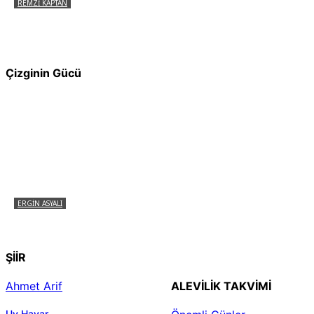
REMZI KAPTAN
Pir Sultan Abdal Gerçek Hz. Ali’yi Bilmiyor
muydu?
Çizginin Gücü
ERGIN ASYALI
Çizginin Gücü
ŞİİR
Ahmet Arif
ALEVILIK TAKVIMI
Uy Havar