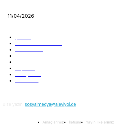
Aleviler ve Abdallar
11/04/2026
Güncel Bölümler
Şiir
218
Pir Sultan Abdal
206
Nefesler
188
Serbest Kürsü
172
Kitap Tanıtım
166
Arşiv
145
Aleviyol
121
Atatürk
111
Bize yazın:
sosyalmedya@aleviyol.de
Amaçlarımız
İletişim
Yayın İlkelerimiz