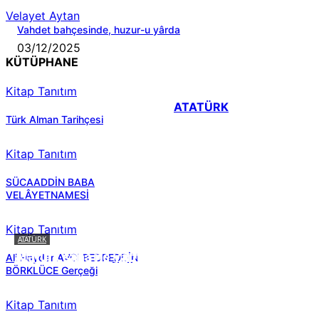
Velayet Aytan
Vahdet bahçesinde, huzur-u yârda
03/12/2025
KÜTÜPHANE
Kitap Tanıtım
ATATÜRK
Türk Alman Tarihçesi
Kitap Tanıtım
SÜCAADDİN BABA
VELÂYETNAMESİ
Kitap Tanıtım
ATATÜRK
Atatürk sana ne yaptı?
Ali Haydar AVCI BEDREDDİN
BÖRKLÜCE Gerçeği
Kitap Tanıtım