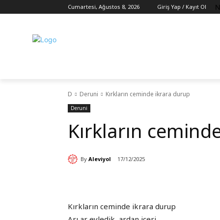
N
Cumartesi, Ağustos 8, 2026
Giriş Yap / Kayıt Ol
D
Deruni
Kırkların ceminde ikrara durup
Deruni
Kırkların ceminde
By
Aleviyol
17/12/2025
Kırkların ceminde ikrara durup
Arı ar eyledik, ardan içeri