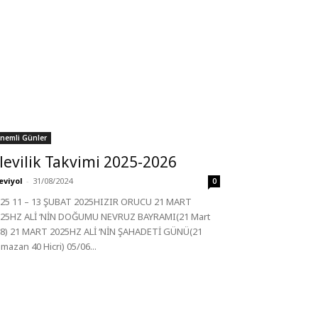
nemli Günler
levilik Takvimi 2025-2026
eviyol
-
31/08/2024
0
25 11 – 13 ŞUBAT 2025HIZIR ORUCU 21 MART
25HZ ALİ ‘NİN DOĞUMU NEVRUZ BAYRAMI(21 Mart
8) 21 MART 2025HZ ALİ ‘NİN ŞAHADETİ GÜNÜ(21
mazan 40 Hicri) 05/06...