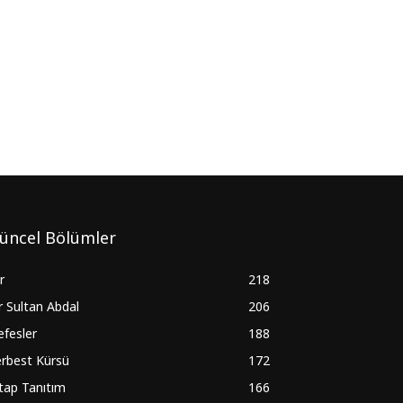
üncel Bölümler
ir
218
r Sultan Abdal
206
fesler
188
rbest Kürsü
172
tap Tanıtım
166