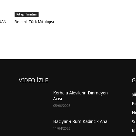
Kitap Tanıtım
ANAN
Resimli Türk Mitolojisi
VİDEO İZLE
G
Kerbela Alevilerin Dinmeyen
Şi
Acısı
Pi
05/06/2026
Ne
Bacıyan-ı Rum Kadıncık Ana
Se
11/04/2026
Ki