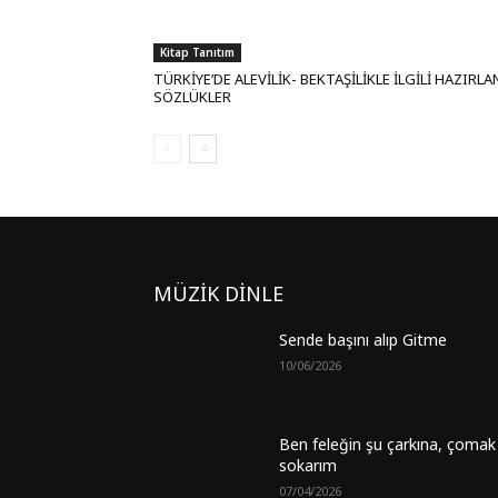
Kitap Tanıtım
TÜRKİYE’DE ALEVİLİK- BEKTAŞİLİKLE İLGİLİ HAZIRL
SÖZLÜKLER
MÜZİK DİNLE
Sende başını alıp Gitme
10/06/2026
Ben feleğin şu çarkına, çomak
sokarım
07/04/2026