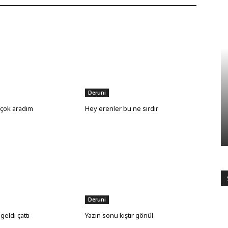
Deruni
çok aradım
Hey erenler bu ne sırdır
Deruni
eldi çattı
Yazın sonu kıştır gönül