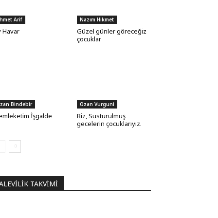
hmet Arif
Nazım Hikmet
 Havar
Güzel günler göreceğiz
çocuklar
zan Bindebir
Ozan Vurguni
mleketim İşgalde
Biz, Susturulmuş
gecelerin çocuklarıyız.
ALEVILIK TAKVIMI