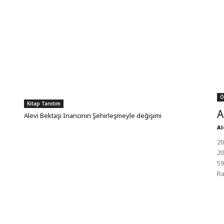
Ö
Kitap Tanıtım
A
Alevi Bektaşi Inancının Şehirleşmeyle değişimi
Al
20
20
59
Ra