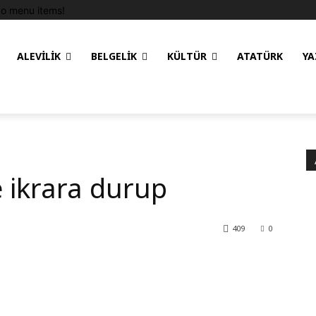
o menu items!
ALEVILIK
BELGELIK
KÜLTÜR
ATATÜRK
YA
 ikrara durup
409
0