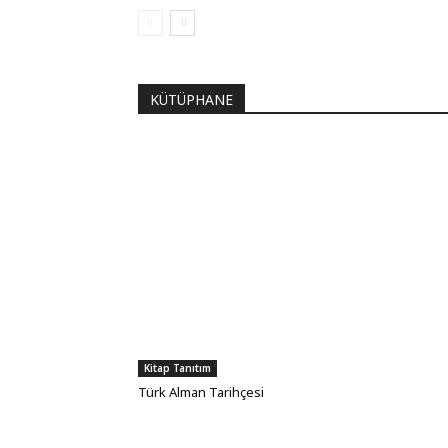
KÜTÜPHANE
Kitap Tanıtım
Türk Alman Tarihçesi