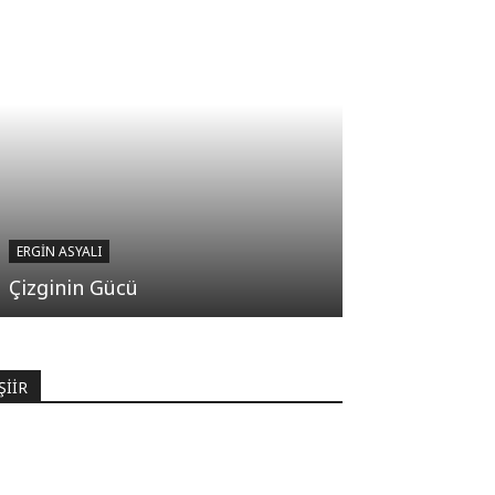
ERGIN ASYALI
Çizginin Gücü
ŞİİR