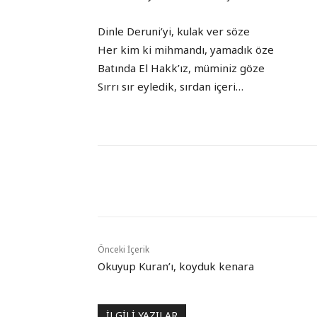
Dinle Deruni’yi, kulak ver söze
Her kim ki mihmandı, yamadık öze
Batında El Hakk’ız, müminiz göze
Sırrı sır eyledik, sırdan içeri…
Paylaş
Önceki İçerik
Okuyup Kuran’ı, koyduk kenara
İLGİLİ YAZILAR