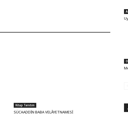
A
Uy
O
Me
Kitap Tanıtım
SÜCAADDİN BABA VELÂYETNAMESİ