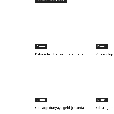
Deruni
Deruni
Daha Adem Havva nura ermeden
Yunus olup 
Deruni
Deruni
Göz açıp dünyaya geldiğin anda
Yolculuğum g