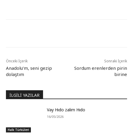
Önceki İçerik
Sonraki İçerik
Anadolu’m, seni gezip
Sordum erenlerden pirin
dolaştım
birine
İLGİLİ YAZILAR
Vay Hıdo zalim Hıdo
16/05/2026
Halk Türküleri