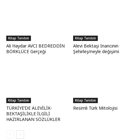
Kitap Tanıtım
Kitap Tanıtım
Ali Haydar AVCI BEDREDDİN
Alevi Bektaşi Inancının
BÖRKLÜCE Gerçeği
Şehirleşmeyle değişimi
Kitap Tanıtım
Kitap Tanıtım
TÜRKİYE’DE ALEVİLİK-
Resimli Türk Mitolojisi
BEKTAŞİLİKLE İLGİLİ
HAZIRLANAN SÖZLÜKLER