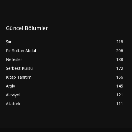
Güncel Bölümler
Şiir
218
Pir Sultan Abdal
206
Nefesler
188
Serbest Kürsü
172
Kitap Tanıtım
166
Arşiv
145
Aleviyol
121
Atatürk
111