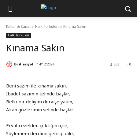
Kültür & Sanat
Halk Türküleri
Kınama Sakın
Halk Türküleri
Kınama Sakın
By
Aleviyol
14/12/2024
563
0
Beni sazım ile kınama sakın,
İbadet sazımın telinde başlar,
Belki bir deliyim dervişe yakın,
Akan gözlerimin selinde başlar.
Ervahı ezelden çektiğim çile,
Söylemem derdimi getirip dile,