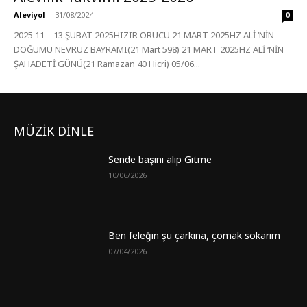
Aleviyol
-
31/08/2024
0
2025 11 – 13 ŞUBAT 2025HIZIR ORUCU 21 MART 2025HZ ALİ ‘NİN
DOĞUMU NEVRUZ BAYRAMI(21 Mart 598) 21 MART 2025HZ ALİ ‘NİN
ŞAHADETİ GÜNÜ(21 Ramazan 40 Hicri) 05/06...
MÜZİK DİNLE
Sende başını alıp Gitme
10/06/2026
Ben feleğin şu çarkına, çomak sokarım
07/04/2026