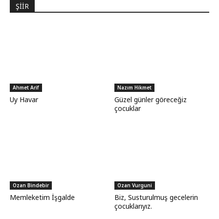
ŞİİR
Ahmet Arif
Nazım Hikmet
Uy Havar
Güzel günler göreceğiz
çocuklar
Ozan Bindebir
Ozan Vurguni
Memleketim İşgalde
Biz, Susturulmuş gecelerin
çocuklarıyız.