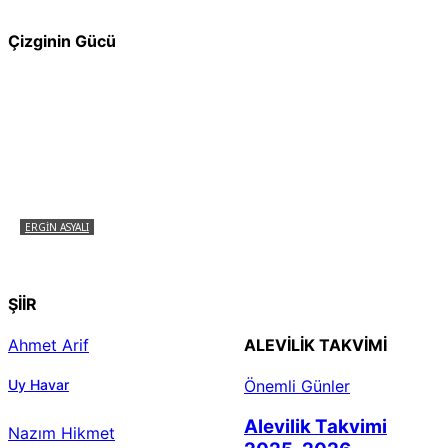
Çizginin Gücü
ERGIN ASYALI
Çizginin Gücü
ŞİİR
Ahmet Arif
ALEVILIK TAKVIMI
Uy Havar
Önemli Günler
Alevilik Takvimi
Nazım Hikmet