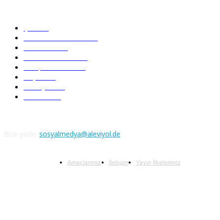
Güncel Bölümler
Şiir
218
Pir Sultan Abdal
206
Nefesler
188
Serbest Kürsü
172
Kitap Tanıtım
166
Arşiv
145
Aleviyol
121
Atatürk
111
Bize yazın:
sosyalmedya@aleviyol.de
Amaçlarımız
İletişim
Yayın İlkelerimiz