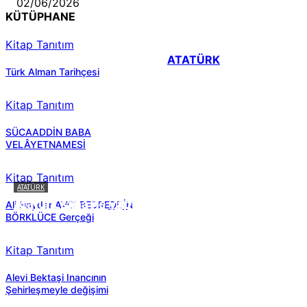
02/06/2026
KÜTÜPHANE
Kitap Tanıtım
ATATÜRK
Türk Alman Tarihçesi
Kitap Tanıtım
SÜCAADDİN BABA
VELÂYETNAMESİ
Kitap Tanıtım
ATATÜRK
Atatürk sana ne yaptı?
Ali Haydar AVCI BEDREDDİN
BÖRKLÜCE Gerçeği
Kitap Tanıtım
Alevi Bektaşi Inancının
Şehirleşmeyle değişimi