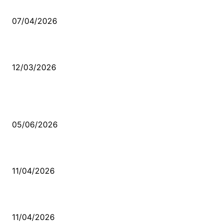
Ben feleğin şu çarkına, çomak sokarım
07/04/2026
Düşmüş işportalara sevda gibi sevdalar
12/03/2026
VİDEO İZLE
Kerbela Alevilerin Dinmeyen Acısı
05/06/2026
Bacıyan-ı Rum Kadıncık Ana
11/04/2026
Aleviler ve Abdallar
11/04/2026