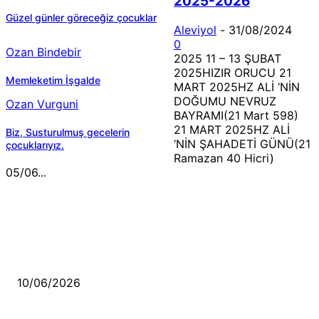
2025-2026
Güzel günler göreceğiz çocuklar
Aleviyol
-
31/08/2024
0
Ozan Bindebir
2025 11 – 13 ŞUBAT
2025HIZIR ORUCU 21
Memleketim İşgalde
MART 2025HZ ALİ ‘NİN
DOĞUMU NEVRUZ
Ozan Vurguni
BAYRAMI(21 Mart 598)
21 MART 2025HZ ALİ
Biz, Susturulmuş gecelerin
‘NİN ŞAHADETİ GÜNÜ(21
çocuklarıyız.
Ramazan 40 Hicri)
05/06...
MÜZİK DİNLE
Sende başını alıp Gitme
10/06/2026