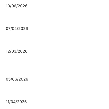
10/06/2026
Ben feleğin şu çarkına, çomak sokarım
07/04/2026
Düşmüş işportalara sevda gibi sevdalar
12/03/2026
VİDEO İZLE
Kerbela Alevilerin Dinmeyen Acısı
05/06/2026
Bacıyan-ı Rum Kadıncık Ana
11/04/2026