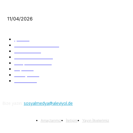
Aleviler ve Abdallar
11/04/2026
Güncel Bölümler
Şiir
218
Pir Sultan Abdal
206
Nefesler
188
Serbest Kürsü
172
Kitap Tanıtım
166
Arşiv
145
Aleviyol
121
Atatürk
111
Bize yazın:
sosyalmedya@aleviyol.de
Amaçlarımız
İletişim
Yayın İlkelerimiz