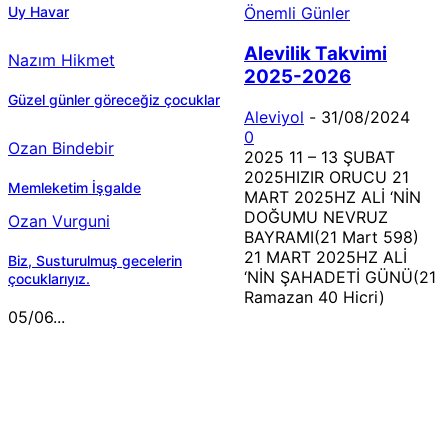
Uy Havar
Önemli Günler
Alevilik Takvimi
Nazım Hikmet
2025-2026
Güzel günler göreceğiz çocuklar
Aleviyol
-
31/08/2024
0
Ozan Bindebir
2025 11 – 13 ŞUBAT
2025HIZIR ORUCU 21
Memleketim İşgalde
MART 2025HZ ALİ ‘NİN
DOĞUMU NEVRUZ
Ozan Vurguni
BAYRAMI(21 Mart 598)
21 MART 2025HZ ALİ
Biz, Susturulmuş gecelerin
‘NİN ŞAHADETİ GÜNÜ(21
çocuklarıyız.
Ramazan 40 Hicri)
05/06...
MÜZİK DİNLE
Sende başını alıp Gitme