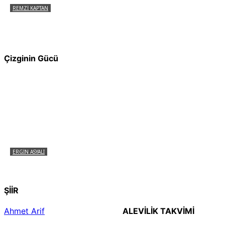
REMZI KAPTAN
Pir Sultan Abdal Gerçek Hz. Ali’yi Bilmiyor
muydu?
Çizginin Gücü
ERGIN ASYALI
Çizginin Gücü
ŞİİR
Ahmet Arif
ALEVILIK TAKVIMI