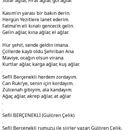
Sular ağlar, Fırat ağlar, göl ağlar.
.
Kasım’ın yarası bir bakın derin.
Hergün Yezitlere lanet ederim.
Fatma’m eli kınalı gencecik gelin.
Gelin ağlar, kına ağlar, el ağlar.
.
Hür şehit, sende geldin imana.
Çöllerde kayb oldu Şehriban Ana
Maviye, ocağın olsun virana.
Kurtlar ağlar, karga ağlar, kuş ağlar.
.
Sefîl Berçenekli herdem zordayım.
Can Ruki’ye, senin için kordayım.
Zülcenah gibiyim, ala kandayım.
Ağaç ağlar, akrep ağlar, at ağlar
.
.
Sefil BERÇENEKLİ (Gülören Çelik)
.
Sefil Berçenekli rumuzu ile şiirler yazan Gülören Çelik,