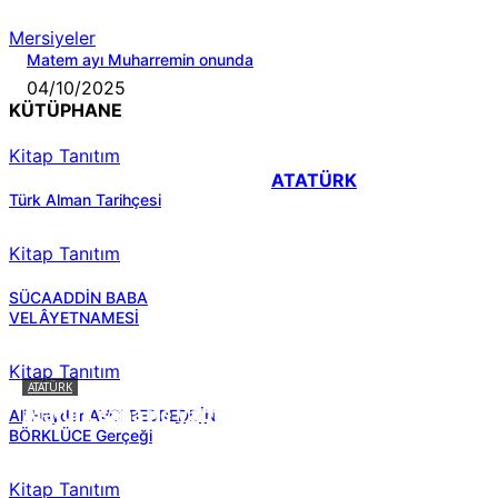
Mersiyeler
Matem ayı Muharremin onunda
04/10/2025
KÜTÜPHANE
Kitap Tanıtım
ATATÜRK
Türk Alman Tarihçesi
Kitap Tanıtım
SÜCAADDİN BABA
VELÂYETNAMESİ
Kitap Tanıtım
ATATÜRK
Atatürk sana ne yaptı?
Ali Haydar AVCI BEDREDDİN
BÖRKLÜCE Gerçeği
Kitap Tanıtım