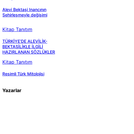
Alevi Bektaşi Inancının
Şehirleşmeyle değişimi
Kitap Tanıtım
TÜRKİYE’DE ALEVİLİK-
BEKTAŞİLİKLE İLGİLİ
HAZIRLANAN SÖZLÜKLER
Kitap Tanıtım
Resimli Türk Mitolojisi
Yazarlar