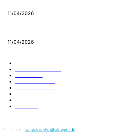
Bacıyan-ı Rum Kadıncık Ana
11/04/2026
Aleviler ve Abdallar
11/04/2026
Güncel Bölümler
Şiir
218
Pir Sultan Abdal
206
Nefesler
188
Serbest Kürsü
172
Kitap Tanıtım
166
Arşiv
145
Aleviyol
121
Atatürk
111
Bize yazın:
sosyalmedya@aleviyol.de