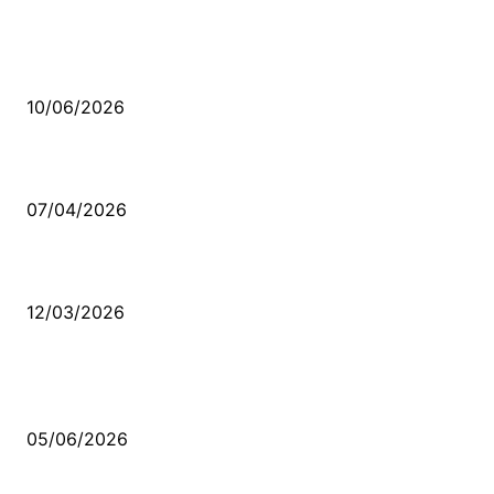
MÜZİK DİNLE
Sende başını alıp Gitme
10/06/2026
Ben feleğin şu çarkına, çomak sokarım
07/04/2026
Düşmüş işportalara sevda gibi sevdalar
12/03/2026
VİDEO İZLE
Kerbela Alevilerin Dinmeyen Acısı
05/06/2026