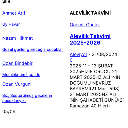
ŞİİR
Ahmet Arif
ALEVILIK TAKVIMI
Uy Havar
Önemli Günler
Alevilik Takvimi
Nazım Hikmet
2025-2026
Güzel günler göreceğiz çocuklar
Aleviyol
-
31/08/2024
0
Ozan Bindebir
2025 11 – 13 ŞUBAT
2025HIZIR ORUCU 21
Memleketim İşgalde
MART 2025HZ ALİ ‘NİN
DOĞUMU NEVRUZ
Ozan Vurguni
BAYRAMI(21 Mart 598)
21 MART 2025HZ ALİ
Biz, Susturulmuş gecelerin
‘NİN ŞAHADETİ GÜNÜ(21
çocuklarıyız.
Ramazan 40 Hicri)
05/06...