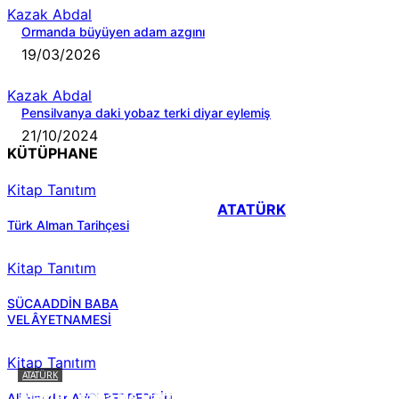
Kazak Abdal
Ormanda büyüyen adam azgını
19/03/2026
Kazak Abdal
Pensilvanya daki yobaz terki diyar eylemiş
21/10/2024
KÜTÜPHANE
Kitap Tanıtım
ATATÜRK
Türk Alman Tarihçesi
Kitap Tanıtım
SÜCAADDİN BABA
VELÂYETNAMESİ
Kitap Tanıtım
ATATÜRK
Atatürk sana ne yaptı?
Ali Haydar AVCI BEDREDDİN