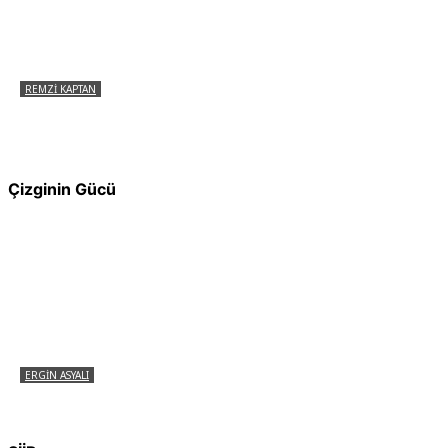
REMZI KAPTAN
Pir Sultan Abdal Gerçek Hz. Ali’yi Bilmiyor
muydu?
Çizginin Gücü
ERGIN ASYALI
Çizginin Gücü