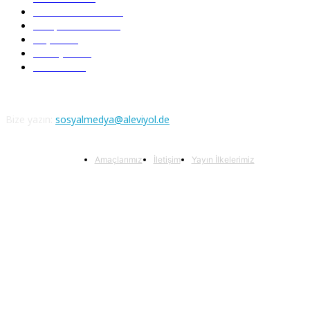
Serbest Kürsü
172
Kitap Tanıtım
166
Arşiv
145
Aleviyol
121
Atatürk
111
Bize yazın:
sosyalmedya@aleviyol.de
Amaçlarımız
İletişim
Yayın İlkelerimiz