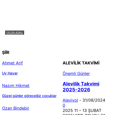
ERGIN ASYALI
Çizginin Gücü
ŞİİR
Ahmet Arif
ALEVILIK TAKVIMI
Uy Havar
Önemli Günler
Alevilik Takvimi
Nazım Hikmet
2025-2026
Güzel günler göreceğiz çocuklar
Aleviyol
-
31/08/2024
0
Ozan Bindebir
2025 11 – 13 ŞUBAT