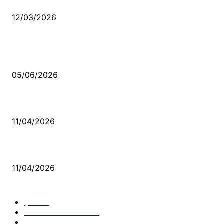
Düşmüş işportalara sevda gibi sevdalar
12/03/2026
VİDEO İZLE
Kerbela Alevilerin Dinmeyen Acısı
05/06/2026
Bacıyan-ı Rum Kadıncık Ana
11/04/2026
Aleviler ve Abdallar
11/04/2026
Güncel Bölümler
Şiir
218
Pir Sultan Abdal
206
Nefesler
188