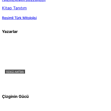
Kitap Tanıtım
Resimli Türk Mitolojisi
Yazarlar
REMZI KAPTAN
Pir Sultan Abdal Gerçek Hz. Ali’yi Bilmiyor
muydu?
Çizginin Gücü