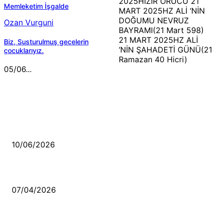
2025HIZIR ORUCU 21
Memleketim İşgalde
MART 2025HZ ALİ ‘NİN
DOĞUMU NEVRUZ
Ozan Vurguni
BAYRAMI(21 Mart 598)
21 MART 2025HZ ALİ
Biz, Susturulmuş gecelerin
‘NİN ŞAHADETİ GÜNÜ(21
çocuklarıyız.
Ramazan 40 Hicri)
05/06...
MÜZİK DİNLE
Sende başını alıp Gitme
10/06/2026
Ben feleğin şu çarkına, çomak sokarım
07/04/2026