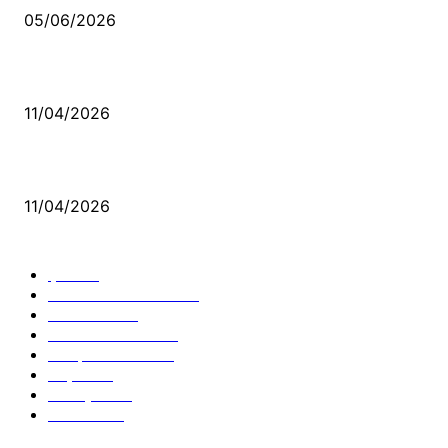
05/06/2026
Bacıyan-ı Rum Kadıncık Ana
11/04/2026
Aleviler ve Abdallar
11/04/2026
Güncel Bölümler
Şiir
218
Pir Sultan Abdal
206
Nefesler
188
Serbest Kürsü
172
Kitap Tanıtım
166
Arşiv
145
Aleviyol
121
Atatürk
111