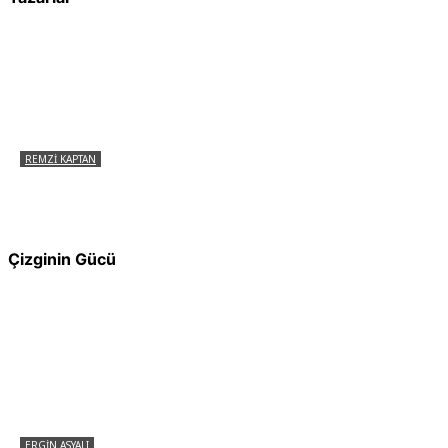
REMZI KAPTAN
Pir Sultan Abdal Gerçek Hz. Ali’yi Bilmiyor
muydu?
Çizginin Gücü
ERGIN ASYALI