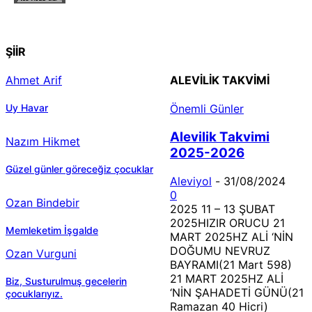
Çizginin Gücü
ŞİİR
Ahmet Arif
ALEVILIK TAKVIMI
Uy Havar
Önemli Günler
Alevilik Takvimi
Nazım Hikmet
2025-2026
Güzel günler göreceğiz çocuklar
Aleviyol
-
31/08/2024
0
Ozan Bindebir
2025 11 – 13 ŞUBAT
2025HIZIR ORUCU 21
Memleketim İşgalde
MART 2025HZ ALİ ‘NİN
DOĞUMU NEVRUZ
Ozan Vurguni
BAYRAMI(21 Mart 598)
21 MART 2025HZ ALİ
Biz, Susturulmuş gecelerin
‘NİN ŞAHADETİ GÜNÜ(21
çocuklarıyız.
Ramazan 40 Hicri)