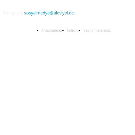
Bize yazın:
sosyalmedya@aleviyol.de
Amaçlarımız
İletişim
Yayın İlkelerimiz