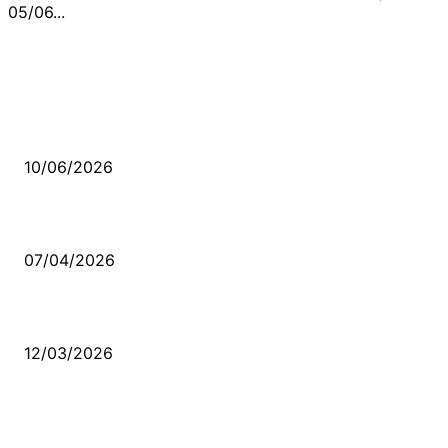
05/06...
MÜZİK DİNLE
Sende başını alıp Gitme
10/06/2026
Ben feleğin şu çarkına, çomak sokarım
07/04/2026
Düşmüş işportalara sevda gibi sevdalar
12/03/2026
VİDEO İZLE
Kerbela Alevilerin Dinmeyen Acısı