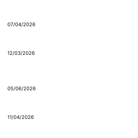
Ben feleğin şu çarkına, çomak sokarım
07/04/2026
Düşmüş işportalara sevda gibi sevdalar
12/03/2026
VİDEO İZLE
Kerbela Alevilerin Dinmeyen Acısı
05/06/2026
Bacıyan-ı Rum Kadıncık Ana
11/04/2026
Aleviler ve Abdallar