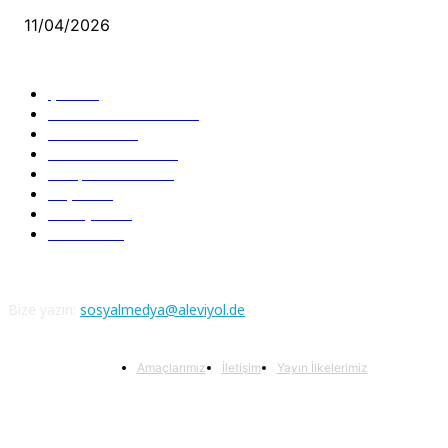
11/04/2026
Güncel Bölümler
Şiir
218
Pir Sultan Abdal
206
Nefesler
188
Serbest Kürsü
172
Kitap Tanıtım
166
Arşiv
145
Aleviyol
121
Atatürk
111
Bize yazın:
sosyalmedya@aleviyol.de
Amaçlarımız
İletişim
Yayın İlkelerimiz