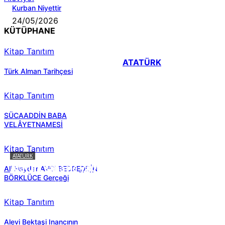
Kurban Niyettir
24/05/2026
KÜTÜPHANE
Kitap Tanıtım
ATATÜRK
Türk Alman Tarihçesi
Kitap Tanıtım
SÜCAADDİN BABA
VELÂYETNAMESİ
Kitap Tanıtım
ATATÜRK
Atatürk sana ne yaptı?
Ali Haydar AVCI BEDREDDİN
BÖRKLÜCE Gerçeği
Kitap Tanıtım
Alevi Bektaşi Inancının