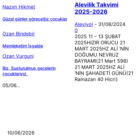
Alevilik Takvimi
Nazım Hikmet
2025-2026
Güzel günler göreceğiz çocuklar
Aleviyol
-
31/08/2024
0
Ozan Bindebir
2025 11 – 13 ŞUBAT
2025HIZIR ORUCU 21
Memleketim İşgalde
MART 2025HZ ALİ ‘NİN
DOĞUMU NEVRUZ
Ozan Vurguni
BAYRAMI(21 Mart 598)
21 MART 2025HZ ALİ
Biz, Susturulmuş gecelerin
‘NİN ŞAHADETİ GÜNÜ(21
çocuklarıyız.
Ramazan 40 Hicri)
05/06...
MÜZİK DİNLE
Sende başını alıp Gitme
10/06/2026