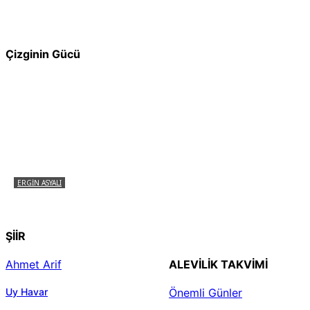
Pir Sultan Abdal Gerçek Hz. Ali’yi Bilmiyor
muydu?
Çizginin Gücü
ERGIN ASYALI
Çizginin Gücü
ŞİİR
Ahmet Arif
ALEVILIK TAKVIMI
Uy Havar
Önemli Günler