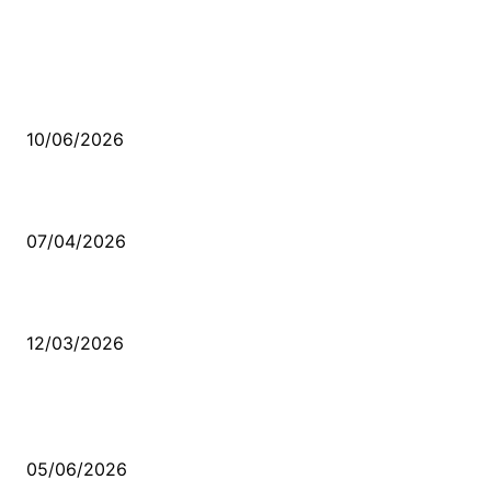
MÜZİK DİNLE
Sende başını alıp Gitme
10/06/2026
Ben feleğin şu çarkına, çomak sokarım
07/04/2026
Düşmüş işportalara sevda gibi sevdalar
12/03/2026
VİDEO İZLE
Kerbela Alevilerin Dinmeyen Acısı
05/06/2026