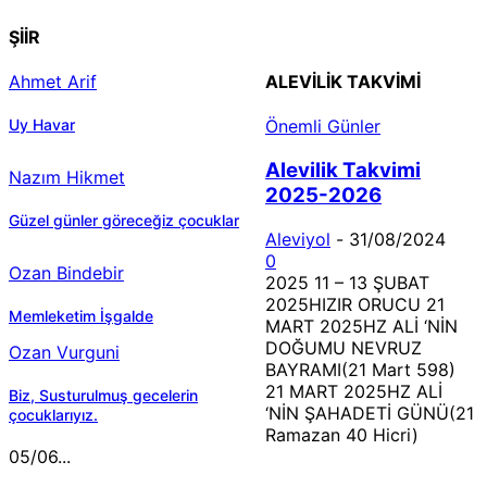
ŞİİR
Ahmet Arif
ALEVILIK TAKVIMI
Uy Havar
Önemli Günler
Alevilik Takvimi
Nazım Hikmet
2025-2026
Güzel günler göreceğiz çocuklar
Aleviyol
-
31/08/2024
0
Ozan Bindebir
2025 11 – 13 ŞUBAT
2025HIZIR ORUCU 21
Memleketim İşgalde
MART 2025HZ ALİ ‘NİN
DOĞUMU NEVRUZ
Ozan Vurguni
BAYRAMI(21 Mart 598)
21 MART 2025HZ ALİ
Biz, Susturulmuş gecelerin
‘NİN ŞAHADETİ GÜNÜ(21
çocuklarıyız.
Ramazan 40 Hicri)
05/06...