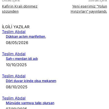
Önceki İçerik
Sonraki İçerik
Kafirin Kralı dönmez
Yeni eserimiz “Yolun
sözünden
Hınzırları” yayınlandı.
İLGİLİ YAZILAR
Teslim Abdal
Dükkan açtım marifetten,
08/05/2026
Teslim Abdal
Şah-ı merdan idi adı
10/10/2025
Teslim Abdal
Dört duvar içinde olsa mekanım
08/10/2025
Teslim Abdal
Mürşüde varmıya talip olursan