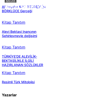
ATATÜRK
Atatürk sana ne yaptı?
Ali Haydar AVCI BEDREDDİN
BÖRKLÜCE Gerçeği
Kitap Tanıtım
Alevi Bektaşi Inancının
Şehirleşmeyle değişimi
Kitap Tanıtım
TÜRKİYE’DE ALEVİLİK-
BEKTAŞİLİKLE İLGİLİ
HAZIRLANAN SÖZLÜKLER
Kitap Tanıtım
Resimli Türk Mitolojisi
Yazarlar