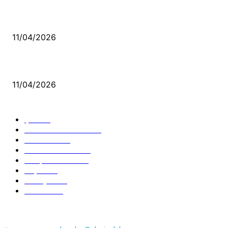
Bacıyan-ı Rum Kadıncık Ana
11/04/2026
Aleviler ve Abdallar
11/04/2026
Güncel Bölümler
Şiir
218
Pir Sultan Abdal
206
Nefesler
188
Serbest Kürsü
172
Kitap Tanıtım
166
Arşiv
145
Aleviyol
121
Atatürk
111