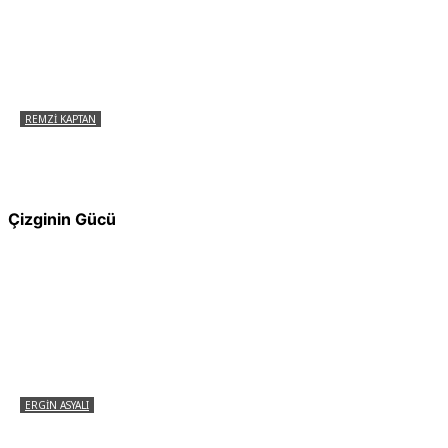
REMZI KAPTAN
Pir Sultan Abdal Gerçek Hz. Ali’yi Bilmiyor
muydu?
Çizginin Gücü
ERGIN ASYALI
Çizginin Gücü