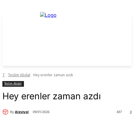
T
Teslim Abdal
Hey erenler zaman azdı
Teslim Abdal
Hey erenler zaman azdı
By
Aleviyol
09/01/2026
437
0