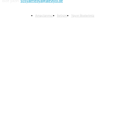
Bize yazın:
sosyalmedya@aleviyol.de
Amaçlarımız
İletişim
Yayın İlkelerimiz