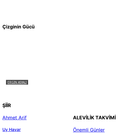
Pir Sultan Abdal Gerçek Hz. Ali’yi Bilmiyor
muydu?
Çizginin Gücü
ERGIN ASYALI
Çizginin Gücü
ŞİİR
Ahmet Arif
ALEVILIK TAKVIMI
Uy Havar
Önemli Günler