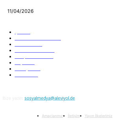
Aleviler ve Abdallar
11/04/2026
Güncel Bölümler
Şiir
218
Pir Sultan Abdal
206
Nefesler
188
Serbest Kürsü
172
Kitap Tanıtım
166
Arşiv
145
Aleviyol
121
Atatürk
111
Bize yazın:
sosyalmedya@aleviyol.de
Amaçlarımız
İletişim
Yayın İlkelerimiz