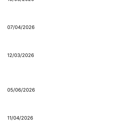
Ben feleğin şu çarkına, çomak sokarım
07/04/2026
Düşmüş işportalara sevda gibi sevdalar
12/03/2026
VİDEO İZLE
Kerbela Alevilerin Dinmeyen Acısı
05/06/2026
Bacıyan-ı Rum Kadıncık Ana
11/04/2026