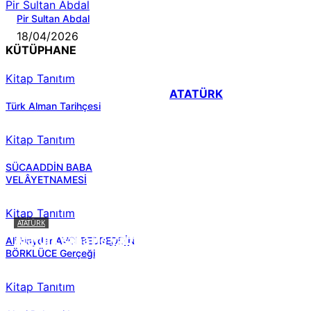
Pir Sultan Abdal
Pir Sultan Abdal
18/04/2026
KÜTÜPHANE
Kitap Tanıtım
ATATÜRK
Türk Alman Tarihçesi
Kitap Tanıtım
SÜCAADDİN BABA
VELÂYETNAMESİ
Kitap Tanıtım
ATATÜRK
Atatürk sana ne yaptı?
Ali Haydar AVCI BEDREDDİN
BÖRKLÜCE Gerçeği
Kitap Tanıtım