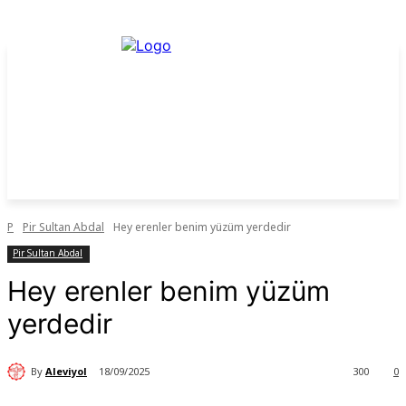
P
Pir Sultan Abdal
Hey erenler benim yüzüm yerdedir
Pir Sultan Abdal
Hey erenler benim yüzüm
yerdedir
By
Aleviyol
18/09/2025
300
0