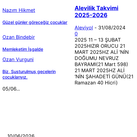
Alevilik Takvimi
Nazım Hikmet
2025-2026
Güzel günler göreceğiz çocuklar
Aleviyol
-
31/08/2024
0
Ozan Bindebir
2025 11 – 13 ŞUBAT
2025HIZIR ORUCU 21
Memleketim İşgalde
MART 2025HZ ALİ ‘NİN
DOĞUMU NEVRUZ
Ozan Vurguni
BAYRAMI(21 Mart 598)
21 MART 2025HZ ALİ
Biz, Susturulmuş gecelerin
‘NİN ŞAHADETİ GÜNÜ(21
çocuklarıyız.
Ramazan 40 Hicri)
05/06...
MÜZİK DİNLE
Sende başını alıp Gitme
10/06/2026