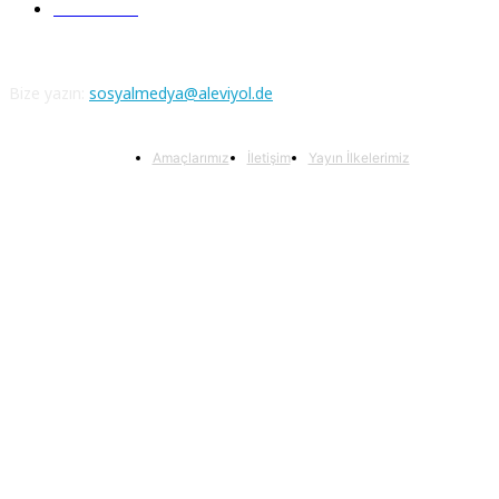
Atatürk
111
Bize yazın:
sosyalmedya@aleviyol.de
Amaçlarımız
İletişim
Yayın İlkelerimiz