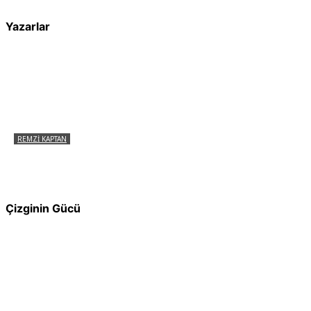
Yazarlar
REMZI KAPTAN
Pir Sultan Abdal Gerçek Hz. Ali’yi Bilmiyor
muydu?
Çizginin Gücü