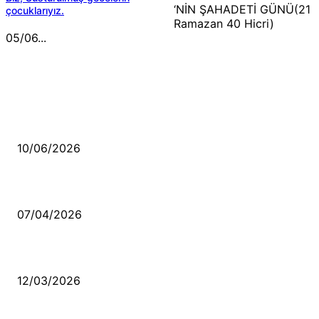
‘NİN ŞAHADETİ GÜNÜ(21
çocuklarıyız.
Ramazan 40 Hicri)
05/06...
MÜZİK DİNLE
Sende başını alıp Gitme
10/06/2026
Ben feleğin şu çarkına, çomak sokarım
07/04/2026
Düşmüş işportalara sevda gibi sevdalar
12/03/2026
VİDEO İZLE