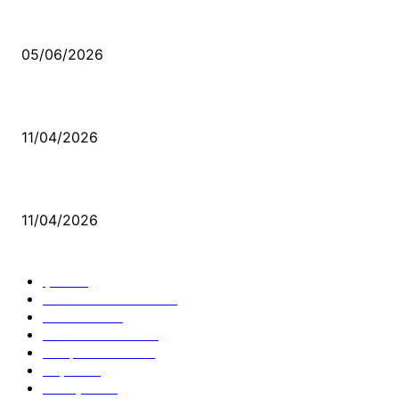
Kerbela Alevilerin Dinmeyen Acısı
05/06/2026
Bacıyan-ı Rum Kadıncık Ana
11/04/2026
Aleviler ve Abdallar
11/04/2026
Güncel Bölümler
Şiir
218
Pir Sultan Abdal
206
Nefesler
188
Serbest Kürsü
172
Kitap Tanıtım
166
Arşiv
145
Aleviyol
121