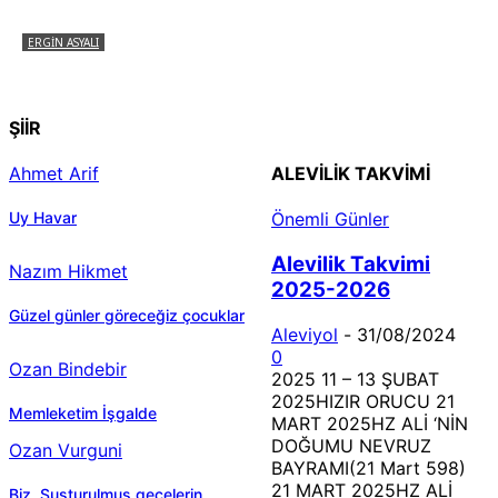
ERGIN ASYALI
Çizginin Gücü
ŞİİR
Ahmet Arif
ALEVILIK TAKVIMI
Uy Havar
Önemli Günler
Alevilik Takvimi
Nazım Hikmet
2025-2026
Güzel günler göreceğiz çocuklar
Aleviyol
-
31/08/2024
0
Ozan Bindebir
2025 11 – 13 ŞUBAT
2025HIZIR ORUCU 21
Memleketim İşgalde
MART 2025HZ ALİ ‘NİN
DOĞUMU NEVRUZ
Ozan Vurguni
BAYRAMI(21 Mart 598)
21 MART 2025HZ ALİ
Biz, Susturulmuş gecelerin