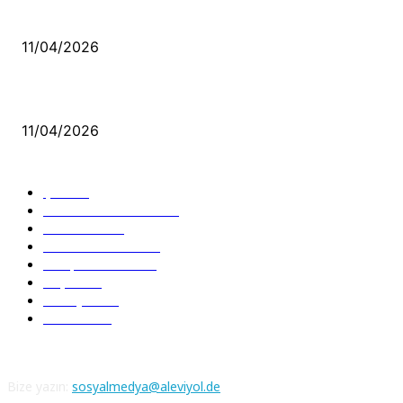
Bacıyan-ı Rum Kadıncık Ana
11/04/2026
Aleviler ve Abdallar
11/04/2026
Güncel Bölümler
Şiir
218
Pir Sultan Abdal
206
Nefesler
188
Serbest Kürsü
172
Kitap Tanıtım
166
Arşiv
145
Aleviyol
121
Atatürk
111
Bize yazın:
sosyalmedya@aleviyol.de