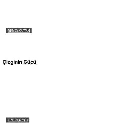
REMZI KAPTAN
Pir Sultan Abdal Gerçek Hz. Ali’yi Bilmiyor
muydu?
Çizginin Gücü
ERGIN ASYALI
Çizginin Gücü