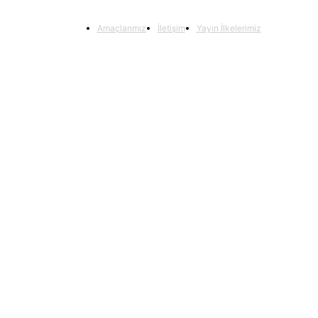
Amaçlarımız
İletişim
Yayın İlkelerimiz