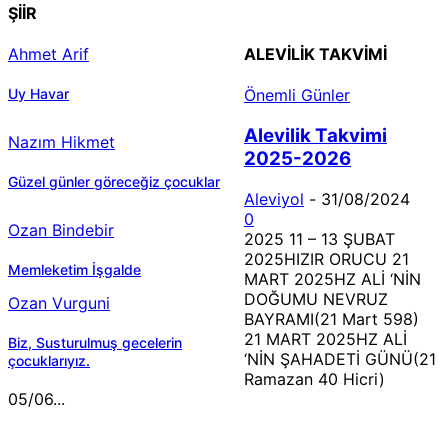
ŞİİR
Ahmet Arif
ALEVILIK TAKVIMI
Uy Havar
Önemli Günler
Alevilik Takvimi
Nazım Hikmet
2025-2026
Güzel günler göreceğiz çocuklar
Aleviyol
-
31/08/2024
0
Ozan Bindebir
2025 11 – 13 ŞUBAT
2025HIZIR ORUCU 21
Memleketim İşgalde
MART 2025HZ ALİ ‘NİN
DOĞUMU NEVRUZ
Ozan Vurguni
BAYRAMI(21 Mart 598)
21 MART 2025HZ ALİ
Biz, Susturulmuş gecelerin
‘NİN ŞAHADETİ GÜNÜ(21
çocuklarıyız.
Ramazan 40 Hicri)
05/06...