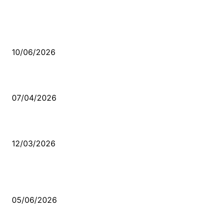
MÜZİK DİNLE
Sende başını alıp Gitme
10/06/2026
Ben feleğin şu çarkına, çomak sokarım
07/04/2026
Düşmüş işportalara sevda gibi sevdalar
12/03/2026
VİDEO İZLE
Kerbela Alevilerin Dinmeyen Acısı
05/06/2026