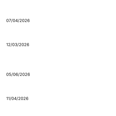
Ben feleğin şu çarkına, çomak sokarım
07/04/2026
Düşmüş işportalara sevda gibi sevdalar
12/03/2026
VİDEO İZLE
Kerbela Alevilerin Dinmeyen Acısı
05/06/2026
Bacıyan-ı Rum Kadıncık Ana
11/04/2026
Aleviler ve Abdallar