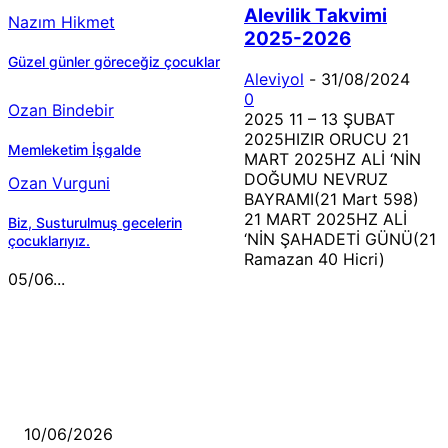
Alevilik Takvimi
Nazım Hikmet
2025-2026
Güzel günler göreceğiz çocuklar
Aleviyol
-
31/08/2024
0
Ozan Bindebir
2025 11 – 13 ŞUBAT
2025HIZIR ORUCU 21
Memleketim İşgalde
MART 2025HZ ALİ ‘NİN
DOĞUMU NEVRUZ
Ozan Vurguni
BAYRAMI(21 Mart 598)
21 MART 2025HZ ALİ
Biz, Susturulmuş gecelerin
‘NİN ŞAHADETİ GÜNÜ(21
çocuklarıyız.
Ramazan 40 Hicri)
05/06...
MÜZİK DİNLE
Sende başını alıp Gitme
10/06/2026