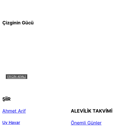
Pir Sultan Abdal Gerçek Hz. Ali’yi Bilmiyor
muydu?
Çizginin Gücü
ERGIN ASYALI
Çizginin Gücü
ŞİİR
Ahmet Arif
ALEVILIK TAKVIMI
Uy Havar
Önemli Günler