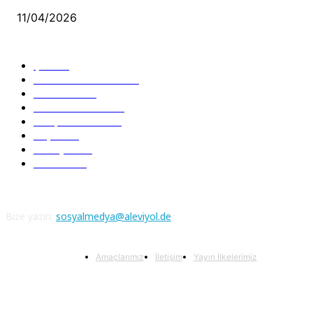
11/04/2026
Güncel Bölümler
Şiir
218
Pir Sultan Abdal
206
Nefesler
188
Serbest Kürsü
172
Kitap Tanıtım
166
Arşiv
145
Aleviyol
121
Atatürk
111
Bize yazın:
sosyalmedya@aleviyol.de
Amaçlarımız
İletişim
Yayın İlkelerimiz