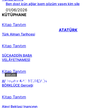
Ben dost içün ağlar isem gözüm yaşını kim sile
01/06/2026
KÜTÜPHANE
Kitap Tanıtım
ATATÜRK
Türk Alman Tarihçesi
Kitap Tanıtım
SÜCAADDİN BABA
VELÂYETNAMESİ
Kitap Tanıtım
ATATÜRK
Atatürk sana ne yaptı?
Ali Haydar AVCI BEDREDDİN
BÖRKLÜCE Gerçeği
Kitap Tanıtım
Alevi Bektaşi Inancının