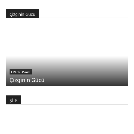
Çizginin Gücü
ERGIN ASYALI
Çizginin Gücü
ŞİİR