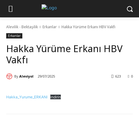
Alevilik - Bektaşilik
Erkanlar
Hakka Yürüme Erkanı HBV Vakfı
Erkanlar
Hakka Yürüme Erkanı HBV
Vakfı
By
Aleviyol
29/07/2025
623
0
Hakka_Yurume_ERKANI
indirin