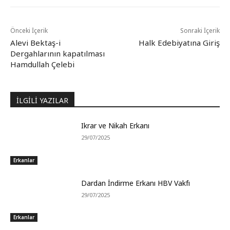
Önceki İçerik
Sonraki İçerik
Alevi Bektaş-i
Halk Edebiyatına Giriş
Dergahlarının kapatılması
Hamdullah Çelebi
İLGİLİ YAZILAR
Ikrar ve Nikah Erkanı
29/07/2025
Erkanlar
Dardan İndirme Erkanı HBV Vakfı
29/07/2025
Erkanlar