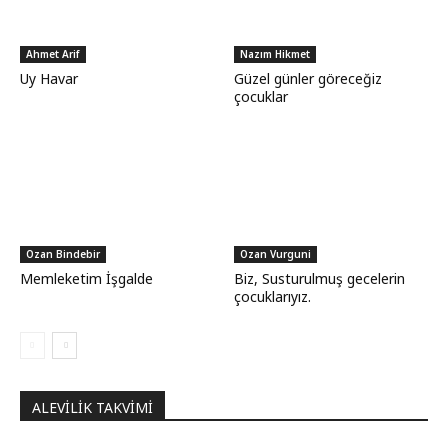
Ahmet Arif
Nazım Hikmet
Uy Havar
Güzel günler göreceğiz
çocuklar
Ozan Bindebir
Ozan Vurguni
Memleketim İşgalde
Biz, Susturulmuş gecelerin
çocuklarıyız.
ALEVILIK TAKVIMI