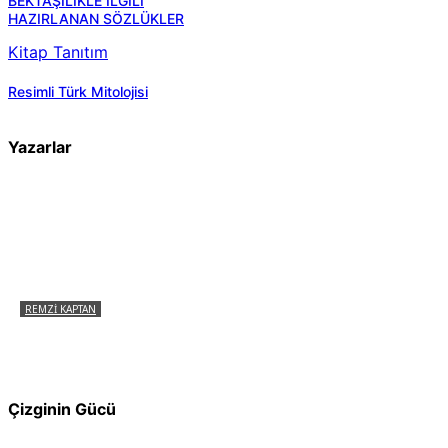
BEKTAŞİLİKLE İLGİLİ
HAZIRLANAN SÖZLÜKLER
Kitap Tanıtım
Resimli Türk Mitolojisi
Yazarlar
REMZI KAPTAN
Pir Sultan Abdal Gerçek Hz. Ali’yi Bilmiyor
muydu?
Çizginin Gücü