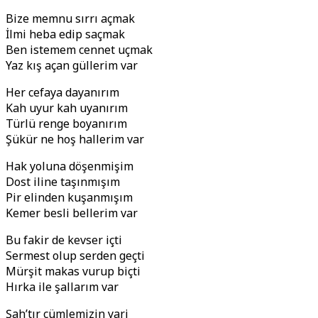
Bize memnu sırrı açmak
İlmi heba edip saçmak
Ben istemem cennet uçmak
Yaz kış açan güllerim var
Her cefaya dayanırım
Kah uyur kah uyanırım
Türlü renge boyanırım
Şükür ne hoş hallerim var
Hak yoluna döşenmişim
Dost iline taşınmışım
Pir elinden kuşanmışım
Kemer besli bellerim var
Bu fakir de kevser içti
Sermest olup serden geçti
Mürşit makas vurup biçti
Hırka ile şallarım var
Şah’tır cümlemizin yari