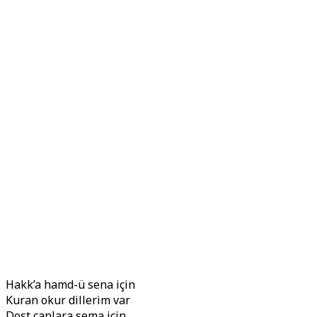
Hakk’a hamd-ü sena için
Kuran okur dillerim var
Dost canlara sema için