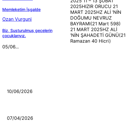
2025 11 – 13 ŞUBAT
2025HIZIR ORUCU 21
Memleketim İşgalde
MART 2025HZ ALİ ‘NİN
DOĞUMU NEVRUZ
Ozan Vurguni
BAYRAMI(21 Mart 598)
21 MART 2025HZ ALİ
Biz, Susturulmuş gecelerin
‘NİN ŞAHADETİ GÜNÜ(21
çocuklarıyız.
Ramazan 40 Hicri)
05/06...
MÜZİK DİNLE
Sende başını alıp Gitme
10/06/2026
Ben feleğin şu çarkına, çomak sokarım
07/04/2026