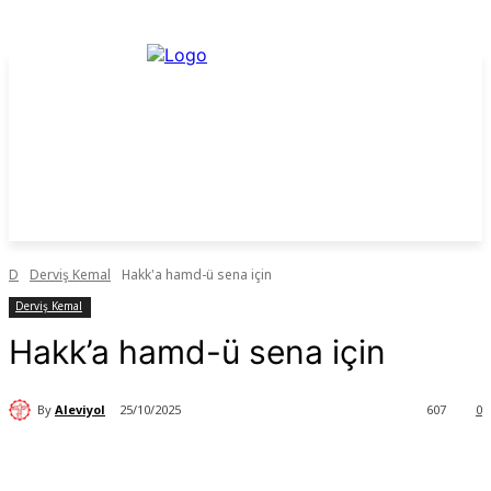
D
Derviş Kemal
Hakk'a hamd-ü sena için
Derviş Kemal
Hakk’a hamd-ü sena için
By
Aleviyol
25/10/2025
607
0