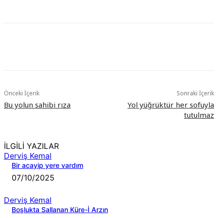
Önceki İçerik
Sonraki İçerik
Bu yolun sahibi rıza
Yol yüğrüktür her sofuyla
tutulmaz
İLGİLİ YAZILAR
Derviş Kemal
Bir acayip yere vardım
07/10/2025
Derviş Kemal
Boşlukta Sallanan Küre-İ Arzın