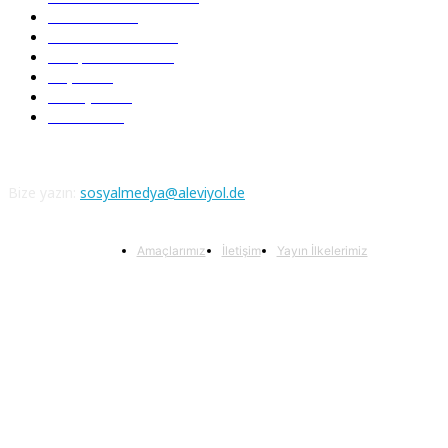
Nefesler
188
Serbest Kürsü
172
Kitap Tanıtım
166
Arşiv
145
Aleviyol
121
Atatürk
111
Bize yazın:
sosyalmedya@aleviyol.de
Amaçlarımız
İletişim
Yayın İlkelerimiz