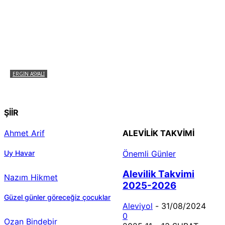
ERGIN ASYALI
Çizginin Gücü
ŞİİR
Ahmet Arif
ALEVILIK TAKVIMI
Uy Havar
Önemli Günler
Alevilik Takvimi
Nazım Hikmet
2025-2026
Güzel günler göreceğiz çocuklar
Aleviyol
-
31/08/2024
0
Ozan Bindebir