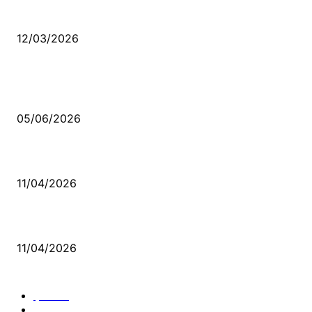
Düşmüş işportalara sevda gibi sevdalar
12/03/2026
VİDEO İZLE
Kerbela Alevilerin Dinmeyen Acısı
05/06/2026
Bacıyan-ı Rum Kadıncık Ana
11/04/2026
Aleviler ve Abdallar
11/04/2026
Güncel Bölümler
Şiir
218
Pir Sultan Abdal
206