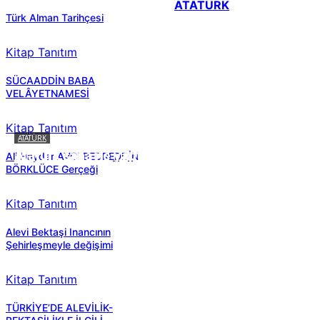
ATATÜRK
Türk Alman Tarihçesi
Kitap Tanıtım
SÜCAADDİN BABA
VELÂYETNAMESİ
Kitap Tanıtım
ATATÜRK
Atatürk sana ne yaptı?
Ali Haydar AVCI BEDREDDİN
BÖRKLÜCE Gerçeği
Kitap Tanıtım
Alevi Bektaşi Inancının
Şehirleşmeyle değişimi
Kitap Tanıtım
TÜRKİYE’DE ALEVİLİK-