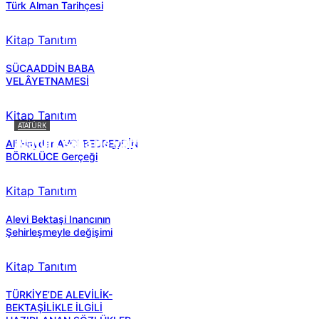
Türk Alman Tarihçesi
Kitap Tanıtım
SÜCAADDİN BABA
VELÂYETNAMESİ
Kitap Tanıtım
ATATÜRK
Atatürk sana ne yaptı?
Ali Haydar AVCI BEDREDDİN
BÖRKLÜCE Gerçeği
Kitap Tanıtım
Alevi Bektaşi Inancının
Şehirleşmeyle değişimi
Kitap Tanıtım
TÜRKİYE’DE ALEVİLİK-
BEKTAŞİLİKLE İLGİLİ