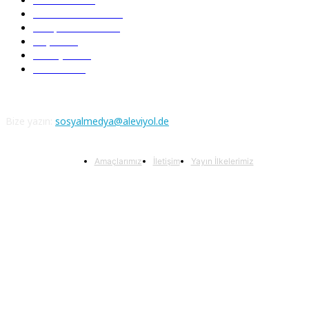
Serbest Kürsü
172
Kitap Tanıtım
166
Arşiv
145
Aleviyol
121
Atatürk
111
Bize yazın:
sosyalmedya@aleviyol.de
Amaçlarımız
İletişim
Yayın İlkelerimiz