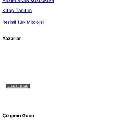
HAZIRLANAN SÖZLÜKLER
Kitap Tanıtım
Resimli Türk Mitolojisi
Yazarlar
REMZI KAPTAN
Pir Sultan Abdal Gerçek Hz. Ali’yi Bilmiyor
muydu?
Çizginin Gücü