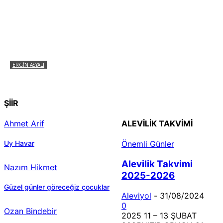
ERGIN ASYALI
Çizginin Gücü
ŞİİR
Ahmet Arif
ALEVILIK TAKVIMI
Uy Havar
Önemli Günler
Alevilik Takvimi
Nazım Hikmet
2025-2026
Güzel günler göreceğiz çocuklar
Aleviyol
-
31/08/2024
0
Ozan Bindebir
2025 11 – 13 ŞUBAT