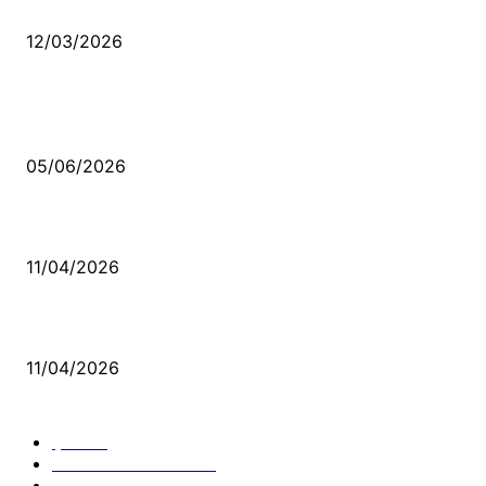
Düşmüş işportalara sevda gibi sevdalar
12/03/2026
VİDEO İZLE
Kerbela Alevilerin Dinmeyen Acısı
05/06/2026
Bacıyan-ı Rum Kadıncık Ana
11/04/2026
Aleviler ve Abdallar
11/04/2026
Güncel Bölümler
Şiir
218
Pir Sultan Abdal
206
Nefesler
188