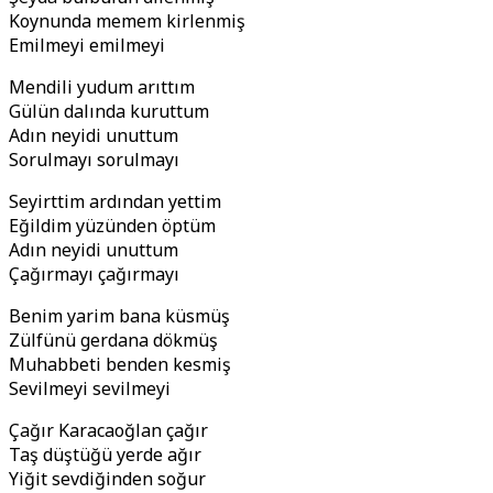
Koynunda memem kirlenmiş
Emilmeyi emilmeyi
Mendili yudum arıttım
Gülün dalında kuruttum
Adın neyidi unuttum
Sorulmayı sorulmayı
Seyirttim ardından yettim
Eğildim yüzünden öptüm
Adın neyidi unuttum
Çağırmayı çağırmayı
Benim yarim bana küsmüş
Zülfünü gerdana dökmüş
Muhabbeti benden kesmiş
Sevilmeyi sevilmeyi
Çağır Karacaoğlan çağır
Taş düştüğü yerde ağır
Yiğit sevdiğinden soğur