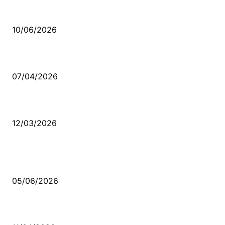
Sende başını alıp Gitme
10/06/2026
Ben feleğin şu çarkına, çomak sokarım
07/04/2026
Düşmüş işportalara sevda gibi sevdalar
12/03/2026
VİDEO İZLE
Kerbela Alevilerin Dinmeyen Acısı
05/06/2026
Bacıyan-ı Rum Kadıncık Ana