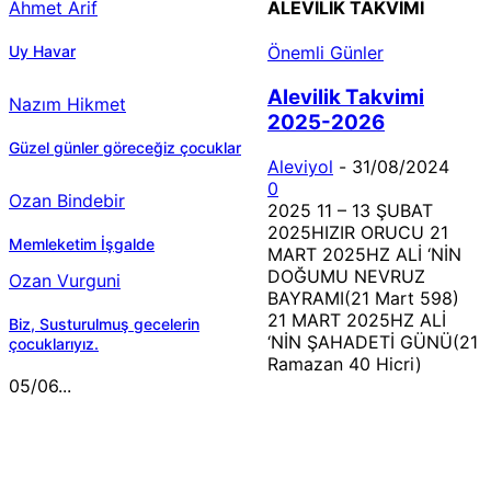
Ahmet Arif
ALEVILIK TAKVIMI
Uy Havar
Önemli Günler
Alevilik Takvimi
Nazım Hikmet
2025-2026
Güzel günler göreceğiz çocuklar
Aleviyol
-
31/08/2024
0
Ozan Bindebir
2025 11 – 13 ŞUBAT
2025HIZIR ORUCU 21
Memleketim İşgalde
MART 2025HZ ALİ ‘NİN
DOĞUMU NEVRUZ
Ozan Vurguni
BAYRAMI(21 Mart 598)
21 MART 2025HZ ALİ
Biz, Susturulmuş gecelerin
‘NİN ŞAHADETİ GÜNÜ(21
çocuklarıyız.
Ramazan 40 Hicri)
05/06...
MÜZİK DİNLE