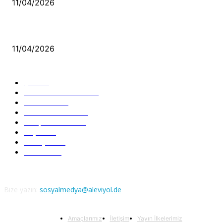
11/04/2026
Aleviler ve Abdallar
11/04/2026
Güncel Bölümler
Şiir
218
Pir Sultan Abdal
206
Nefesler
188
Serbest Kürsü
172
Kitap Tanıtım
166
Arşiv
145
Aleviyol
121
Atatürk
111
Bize yazın:
sosyalmedya@aleviyol.de
Amaçlarımız
İletişim
Yayın İlkelerimiz