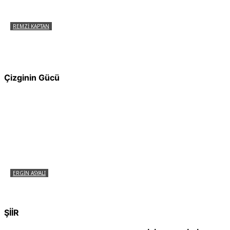
REMZI KAPTAN
Pir Sultan Abdal Gerçek Hz. Ali’yi Bilmiyor
muydu?
Çizginin Gücü
ERGIN ASYALI
Çizginin Gücü
ŞİİR