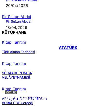
20/04/2026
Pir Sultan Abdal
Pir Sultan Abdal
18/04/2026
KÜTÜPHANE
Kitap Tanıtım
ATATÜRK
Türk Alman Tarihçesi
Kitap Tanıtım
SÜCAADDİN BABA
VELÂYETNAMESİ
Kitap Tanıtım
ATATÜRK
Atatürk sana ne yaptı?
Ali Haydar AVCI BEDREDDİN
BÖRKLÜCE Gerçeği