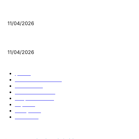
Bacıyan-ı Rum Kadıncık Ana
11/04/2026
Aleviler ve Abdallar
11/04/2026
Güncel Bölümler
Şiir
218
Pir Sultan Abdal
206
Nefesler
188
Serbest Kürsü
172
Kitap Tanıtım
166
Arşiv
145
Aleviyol
121
Atatürk
111