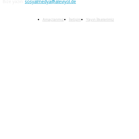
Bize yazın:
sosyalmedya@aleviyol.de
Amaçlarımız
İletişim
Yayın İlkelerimiz