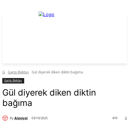
G
Garip Bektaş
Gül diyerek diken diktin bağıma
Garip Bektaş
Gül diyerek diken diktin
bağıma
By
Aleviyol
03/10/2025
479
0