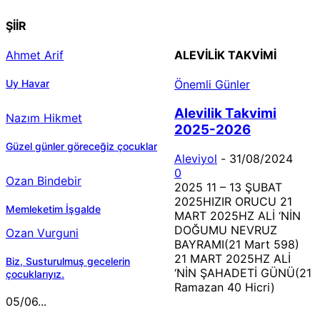
ŞİİR
Ahmet Arif
ALEVILIK TAKVIMI
Uy Havar
Önemli Günler
Alevilik Takvimi
Nazım Hikmet
2025-2026
Güzel günler göreceğiz çocuklar
Aleviyol
-
31/08/2024
0
Ozan Bindebir
2025 11 – 13 ŞUBAT
2025HIZIR ORUCU 21
Memleketim İşgalde
MART 2025HZ ALİ ‘NİN
DOĞUMU NEVRUZ
Ozan Vurguni
BAYRAMI(21 Mart 598)
21 MART 2025HZ ALİ
Biz, Susturulmuş gecelerin
‘NİN ŞAHADETİ GÜNÜ(21
çocuklarıyız.
Ramazan 40 Hicri)
05/06...