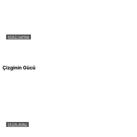
REMZI KAPTAN
Pir Sultan Abdal Gerçek Hz. Ali’yi Bilmiyor
muydu?
Çizginin Gücü
ERGIN ASYALI
Çizginin Gücü