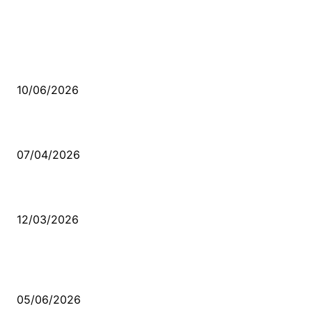
MÜZİK DİNLE
Sende başını alıp Gitme
10/06/2026
Ben feleğin şu çarkına, çomak sokarım
07/04/2026
Düşmüş işportalara sevda gibi sevdalar
12/03/2026
VİDEO İZLE
Kerbela Alevilerin Dinmeyen Acısı
05/06/2026