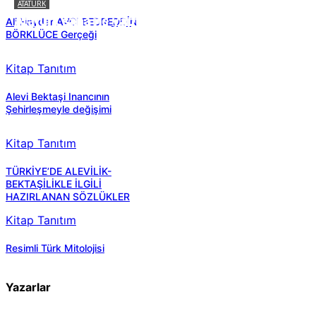
ATATÜRK
Atatürk sana ne yaptı?
Ali Haydar AVCI BEDREDDİN
BÖRKLÜCE Gerçeği
Kitap Tanıtım
Alevi Bektaşi Inancının
Şehirleşmeyle değişimi
Kitap Tanıtım
TÜRKİYE’DE ALEVİLİK-
BEKTAŞİLİKLE İLGİLİ
HAZIRLANAN SÖZLÜKLER
Kitap Tanıtım
Resimli Türk Mitolojisi
Yazarlar