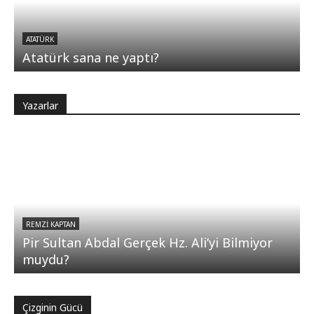
ATATÜRK
Atatürk sana ne yaptı?
Yazarlar
REMZI KAPTAN
Pir Sultan Abdal Gerçek Hz. Ali’yi Bilmiyor
muydu?
Çizginin Gücü