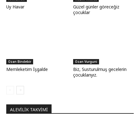
Uy Havar
Güzel günler göreceğiz
çocuklar
Ozan Bindebir
Ozan Vurguni
Memleketim İşgalde
Biz, Susturulmuş gecelerin
çocuklarıyız.
ALEVILIK TAKVIMI