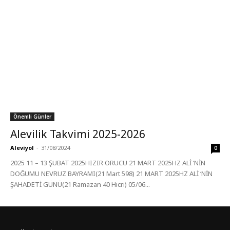
Önemli Günler
Alevilik Takvimi 2025-2026
Aleviyol
-
31/08/2024
0
2025 11 – 13 ŞUBAT 2025HIZIR ORUCU 21 MART 2025HZ ALİ ‘NİN
DOĞUMU NEVRUZ BAYRAMI(21 Mart 598) 21 MART 2025HZ ALİ ‘NİN
ŞAHADETİ GÜNÜ(21 Ramazan 40 Hicri) 05/06...