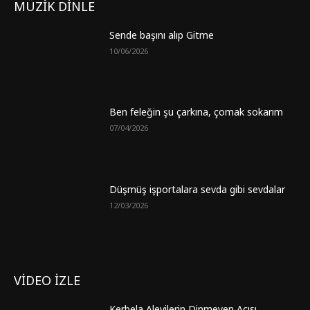
MÜZİK DİNLE
Sende başını alıp Gitme
10/06/2026
Ben feleğin şu çarkına, çomak sokarım
07/04/2026
Düşmüş işportalara sevda gibi sevdalar
12/03/2026
VİDEO İZLE
Kerbela Alevilerin Dinmeyen Acısı