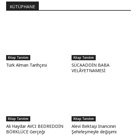
KÜTÜPHANE
Kitap Tanıtım
Kitap Tanıtım
Türk Alman Tarihçesi
SÜCAADDİN BABA
VELÂYETNAMESİ
Kitap Tanıtım
Kitap Tanıtım
Ali Haydar AVCI BEDREDDİN
Alevi Bektaşi Inancının
BÖRKLÜCE Gerçeği
Şehirleşmeyle değişimi