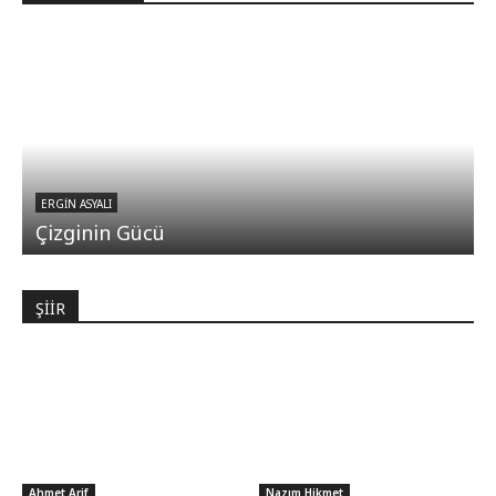
ERGIN ASYALI
Çizginin Gücü
ŞİİR
Ahmet Arif
Nazım Hikmet