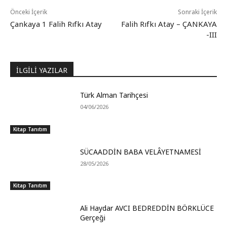
Önceki İçerik
Sonraki İçerik
Çankaya 1 Falih Rıfkı Atay
Falih Rıfkı Atay – ÇANKAYA
-III
İLGİLİ YAZILAR
Türk Alman Tarihçesi
04/06/2026
Kitap Tanıtım
SÜCAADDİN BABA VELÂYETNAMESİ
28/05/2026
Kitap Tanıtım
Ali Haydar AVCI BEDREDDİN BÖRKLÜCE
Gerçeği