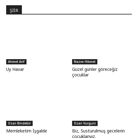
ŞİİR
Ahmet Arif
Nazım Hikmet
Uy Havar
Güzel günler göreceğiz
çocuklar
Ozan Bindebir
Ozan Vurguni
Memleketim İşgalde
Biz, Susturulmuş gecelerin
çocuklarıyız.