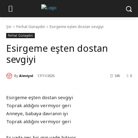
Şiir
Ferhat Günaydın
Esirgeme eşten dostan sevgiyi
Ferhat Günaydın
Esirgeme eşten dostan
sevgiyi
By
Aleviyol
17/11/2025
345
0
Esirgeme eşten dostan sevgiyi
Toprak aldığını vermiyor geri
Anneye, babaya davranın iyi
Toprak aldığını vermiyor geri
Er yada geç bir gün vade bitiyor