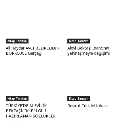
Kitap Tanıtım
Kitap Tanıtım
Ali Haydar AVCI BEDREDDİN
Alevi Bektaşi Inancının
BÖRKLÜCE Gerçeği
Şehirleşmeyle değişimi
Kitap Tanıtım
Kitap Tanıtım
TÜRKİYE’DE ALEVİLİK-
Resimli Türk Mitolojisi
BEKTAŞİLİKLE İLGİLİ
HAZIRLANAN SÖZLÜKLER