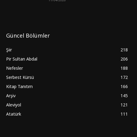
Güncel Bölümler
Şiir
218
Pir Sultan Abdal
206
Nefesler
188
Serbest Kürsü
172
Kitap Tanıtım
166
Arşiv
145
Aleviyol
121
Atatürk
111