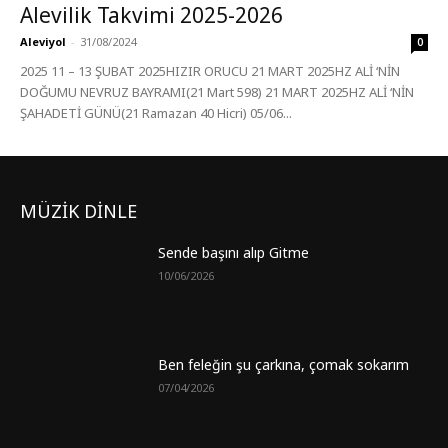
Alevilik Takvimi 2025-2026
Aleviyol
-
31/08/2024
0
2025 11 – 13 ŞUBAT 2025HIZIR ORUCU 21 MART 2025HZ ALİ ‘NİN
DOĞUMU NEVRUZ BAYRAMI(21 Mart 598) 21 MART 2025HZ ALİ ‘NİN
ŞAHADETİ GÜNÜ(21 Ramazan 40 Hicri) 05/06...
MÜZİK DİNLE
Sende başını alıp Gitme
10/06/2026
Ben feleğin şu çarkına, çomak sokarım
07/04/2026