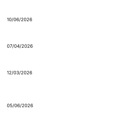
Sende başını alıp Gitme
10/06/2026
Ben feleğin şu çarkına, çomak sokarım
07/04/2026
Düşmüş işportalara sevda gibi sevdalar
12/03/2026
VİDEO İZLE
Kerbela Alevilerin Dinmeyen Acısı
05/06/2026
Bacıyan-ı Rum Kadıncık Ana