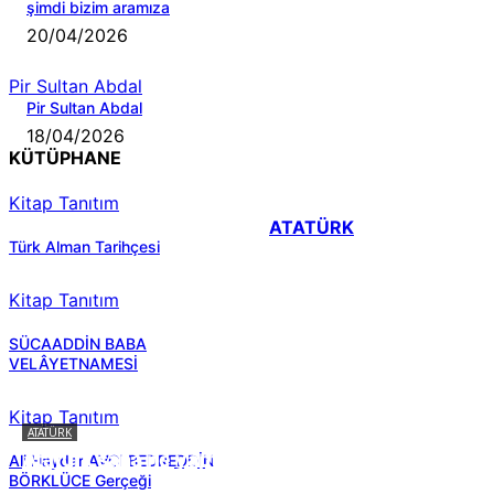
şimdi bizim aramıza
20/04/2026
Pir Sultan Abdal
Pir Sultan Abdal
18/04/2026
KÜTÜPHANE
Kitap Tanıtım
ATATÜRK
Türk Alman Tarihçesi
Kitap Tanıtım
SÜCAADDİN BABA
VELÂYETNAMESİ
Kitap Tanıtım
ATATÜRK
Atatürk sana ne yaptı?
Ali Haydar AVCI BEDREDDİN
BÖRKLÜCE Gerçeği