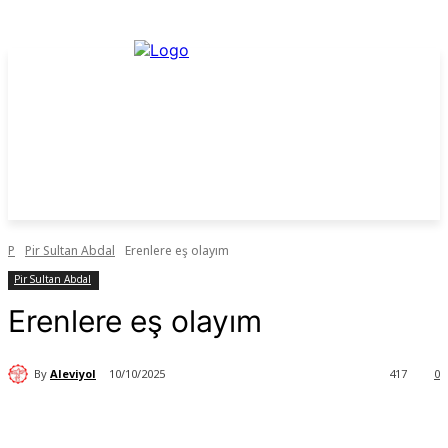
P
Pir Sultan Abdal
Erenlere eş olayım
Pir Sultan Abdal
Erenlere eş olayım
By
Aleviyol
10/10/2025
417
0