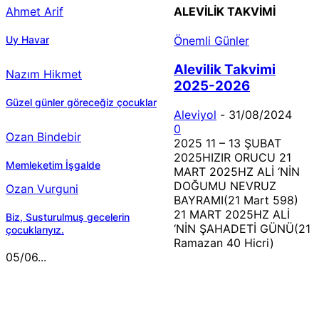
Ahmet Arif
ALEVILIK TAKVIMI
Uy Havar
Önemli Günler
Alevilik Takvimi
Nazım Hikmet
2025-2026
Güzel günler göreceğiz çocuklar
Aleviyol
-
31/08/2024
0
Ozan Bindebir
2025 11 – 13 ŞUBAT
2025HIZIR ORUCU 21
Memleketim İşgalde
MART 2025HZ ALİ ‘NİN
DOĞUMU NEVRUZ
Ozan Vurguni
BAYRAMI(21 Mart 598)
21 MART 2025HZ ALİ
Biz, Susturulmuş gecelerin
‘NİN ŞAHADETİ GÜNÜ(21
çocuklarıyız.
Ramazan 40 Hicri)
05/06...
MÜZİK DİNLE