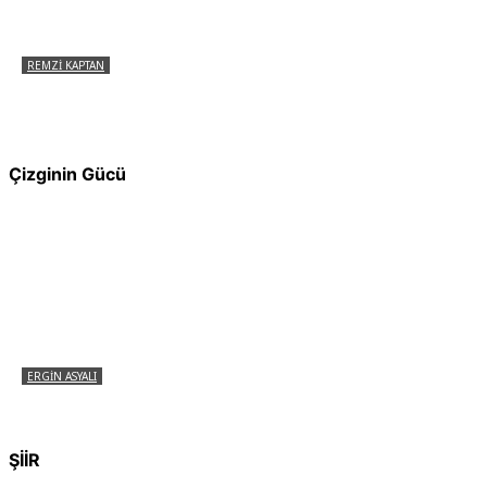
REMZI KAPTAN
Pir Sultan Abdal Gerçek Hz. Ali’yi Bilmiyor
muydu?
Çizginin Gücü
ERGIN ASYALI
Çizginin Gücü
ŞİİR