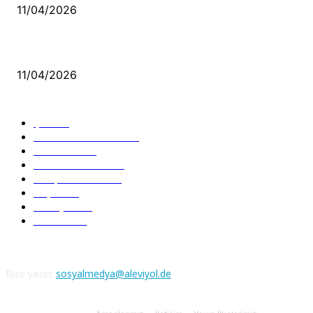
11/04/2026
Aleviler ve Abdallar
11/04/2026
Güncel Bölümler
Şiir
218
Pir Sultan Abdal
206
Nefesler
188
Serbest Kürsü
172
Kitap Tanıtım
166
Arşiv
145
Aleviyol
121
Atatürk
111
Bize yazın:
sosyalmedya@aleviyol.de