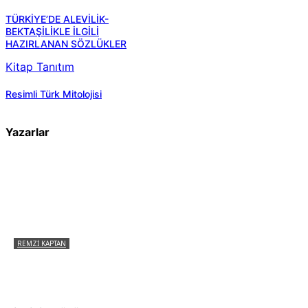
TÜRKİYE’DE ALEVİLİK-
BEKTAŞİLİKLE İLGİLİ
HAZIRLANAN SÖZLÜKLER
Kitap Tanıtım
Resimli Türk Mitolojisi
Yazarlar
REMZI KAPTAN
Pir Sultan Abdal Gerçek Hz. Ali’yi Bilmiyor
muydu?