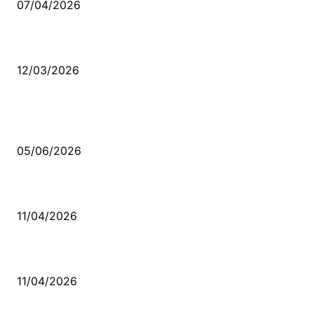
07/04/2026
Düşmüş işportalara sevda gibi sevdalar
12/03/2026
VİDEO İZLE
Kerbela Alevilerin Dinmeyen Acısı
05/06/2026
Bacıyan-ı Rum Kadıncık Ana
11/04/2026
Aleviler ve Abdallar
11/04/2026
Güncel Bölümler