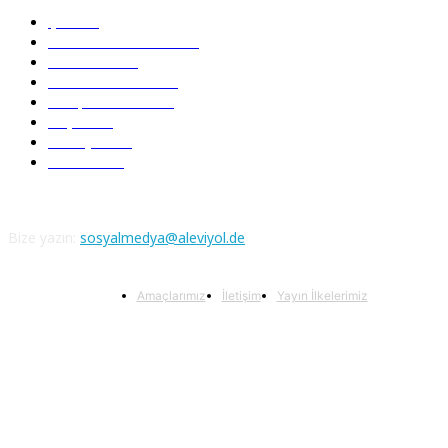
Şiir
218
Pir Sultan Abdal
206
Nefesler
188
Serbest Kürsü
172
Kitap Tanıtım
166
Arşiv
145
Aleviyol
121
Atatürk
111
Bize yazın:
sosyalmedya@aleviyol.de
Amaçlarımız
İletişim
Yayın İlkelerimiz