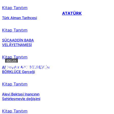
Kitap Tanıtım
ATATÜRK
Türk Alman Tarihçesi
Kitap Tanıtım
SÜCAADDİN BABA
VELÂYETNAMESİ
Kitap Tanıtım
ATATÜRK
Atatürk sana ne yaptı?
Ali Haydar AVCI BEDREDDİN
BÖRKLÜCE Gerçeği
Kitap Tanıtım
Alevi Bektaşi Inancının
Şehirleşmeyle değişimi
Kitap Tanıtım