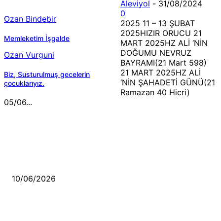
Aleviyol
-
31/08/2024
0
Ozan Bindebir
2025 11 – 13 ŞUBAT
2025HIZIR ORUCU 21
Memleketim İşgalde
MART 2025HZ ALİ ‘NİN
DOĞUMU NEVRUZ
Ozan Vurguni
BAYRAMI(21 Mart 598)
21 MART 2025HZ ALİ
Biz, Susturulmuş gecelerin
‘NİN ŞAHADETİ GÜNÜ(21
çocuklarıyız.
Ramazan 40 Hicri)
05/06...
MÜZİK DİNLE
Sende başını alıp Gitme
10/06/2026
Ben feleğin şu çarkına, çomak sokarım