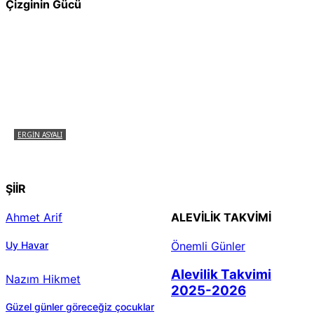
Çizginin Gücü
ERGIN ASYALI
Çizginin Gücü
ŞİİR
Ahmet Arif
ALEVILIK TAKVIMI
Uy Havar
Önemli Günler
Alevilik Takvimi
Nazım Hikmet
2025-2026
Güzel günler göreceğiz çocuklar