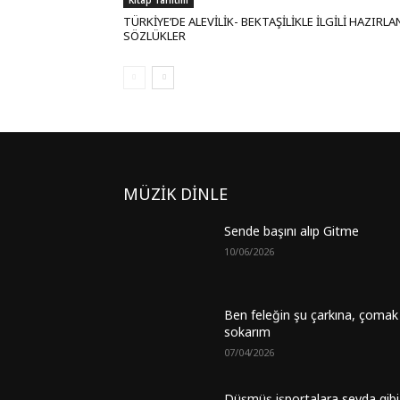
TÜRKİYE’DE ALEVİLİK- BEKTAŞİLİKLE İLGİLİ HAZIRL
SÖZLÜKLER
MÜZİK DİNLE
Sende başını alıp Gitme
10/06/2026
Ben feleğin şu çarkına, çomak
sokarım
07/04/2026
Düşmüş işportalara sevda gibi