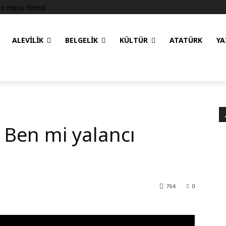
o menu items!
ALEVILIK
BELGELIK
KÜLTÜR
ATATÜRK
YA
i
 Ben mi yalancı
764
0