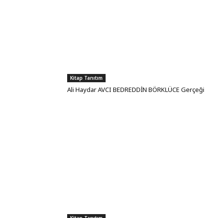
Kitap Tanıtım
Ali Haydar AVCI BEDREDDİN BÖRKLÜCE Gerçeği
Kitap Tanıtım