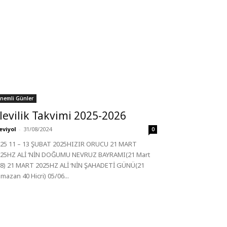
nemli Günler
levilik Takvimi 2025-2026
eviyol
-
31/08/2024
0
25 11 – 13 ŞUBAT 2025HIZIR ORUCU 21 MART
25HZ ALİ ‘NİN DOĞUMU NEVRUZ BAYRAMI(21 Mart
8) 21 MART 2025HZ ALİ ‘NİN ŞAHADETİ GÜNÜ(21
mazan 40 Hicri) 05/06...