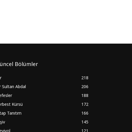
üncel Bölümler
ir
218
r Sultan Abdal
206
fesler
188
rbest Kürsü
172
tap Tanıtım
166
şiv
145
eviyol
121