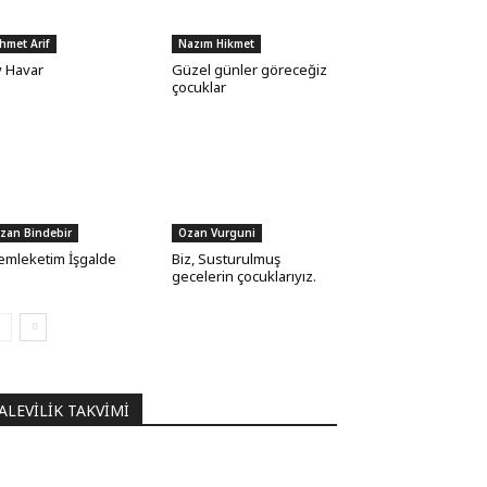
hmet Arif
Nazım Hikmet
 Havar
Güzel günler göreceğiz
çocuklar
zan Bindebir
Ozan Vurguni
mleketim İşgalde
Biz, Susturulmuş
gecelerin çocuklarıyız.
ALEVILIK TAKVIMI