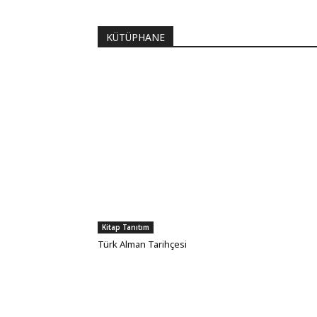
KÜTÜPHANE
Kitap Tanıtım
Türk Alman Tarihçesi