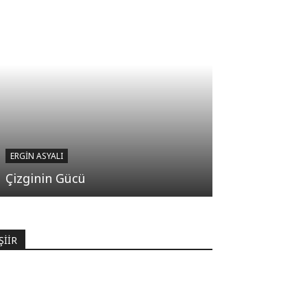
ERGIN ASYALI
Çizginin Gücü
ŞİİR