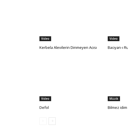
Video
Video
Kerbela Alevilerin Dinmeyen Acısı
Bacıyan-ı R
Video
Müzik
Defol
Bilmez idim