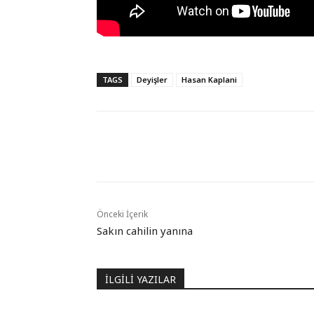
TAGS
Deyişler
Hasan Kaplani
Paylaş
Önceki İçerik
Sakın cahilin yanına
İLGİLİ YAZILAR