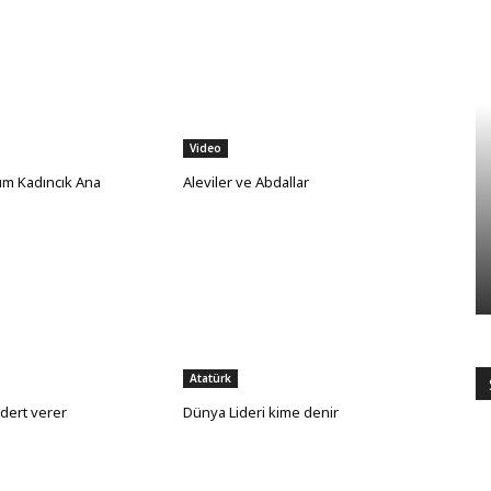
Video
um Kadıncık Ana
Aleviler ve Abdallar
Atatürk
 dert verer
Dünya Lideri kime denir