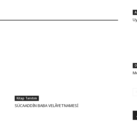
A
Uy
O
Me
Kitap Tanıtım
SÜCAADDİN BABA VELÂYETNAMESİ