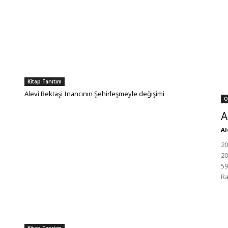
Kitap Tanıtım
Alevi Bektaşi Inancının Şehirleşmeyle değişimi
Ö
A
Al
20
20
59
Ra
Kitap Tanıtım