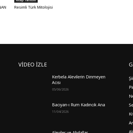
ANAN
Resimli Türk Mitolojisi
VİDEO İZLE
G
Kerbela Alevilerin Dinmeyen
Şi
Acısı
Pi
05/06/2026
Ne
Bacıyan-ı Rum Kadıncık Ana
Se
11/04/2026
Ki
Ar
Al
Aleviler ve Abdallar