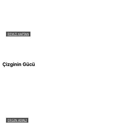
REMZI KAPTAN
Pir Sultan Abdal Gerçek Hz. Ali’yi Bilmiyor
muydu?
Çizginin Gücü
ERGIN ASYALI
Çizginin Gücü