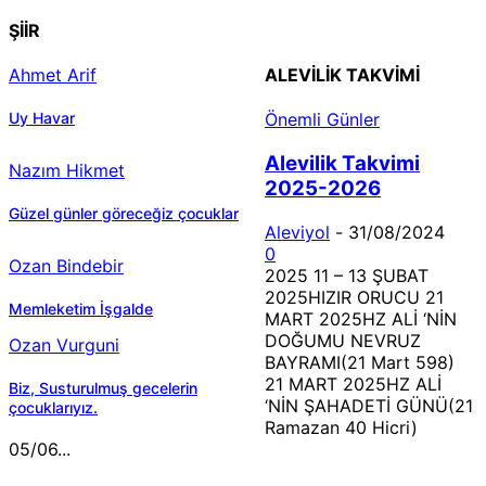
ŞİİR
Ahmet Arif
ALEVILIK TAKVIMI
Uy Havar
Önemli Günler
Alevilik Takvimi
Nazım Hikmet
2025-2026
Güzel günler göreceğiz çocuklar
Aleviyol
-
31/08/2024
0
Ozan Bindebir
2025 11 – 13 ŞUBAT
2025HIZIR ORUCU 21
Memleketim İşgalde
MART 2025HZ ALİ ‘NİN
DOĞUMU NEVRUZ
Ozan Vurguni
BAYRAMI(21 Mart 598)
21 MART 2025HZ ALİ
Biz, Susturulmuş gecelerin
‘NİN ŞAHADETİ GÜNÜ(21
çocuklarıyız.
Ramazan 40 Hicri)
05/06...