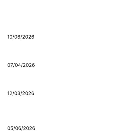
MÜZİK DİNLE
Sende başını alıp Gitme
10/06/2026
Ben feleğin şu çarkına, çomak sokarım
07/04/2026
Düşmüş işportalara sevda gibi sevdalar
12/03/2026
VİDEO İZLE
Kerbela Alevilerin Dinmeyen Acısı
05/06/2026