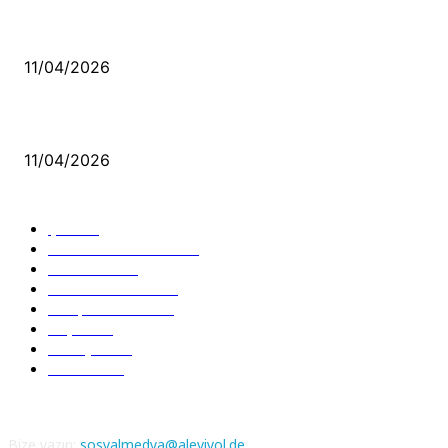
Bacıyan-ı Rum Kadıncık Ana
11/04/2026
Aleviler ve Abdallar
11/04/2026
Güncel Bölümler
Şiir
218
Pir Sultan Abdal
206
Nefesler
188
Serbest Kürsü
172
Kitap Tanıtım
166
Arşiv
145
Aleviyol
121
Atatürk
111
Bize yazın:
sosyalmedya@aleviyol.de