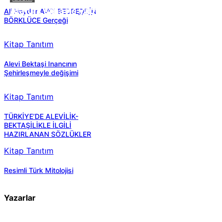
Atatürk sana ne yaptı?
Ali Haydar AVCI BEDREDDİN
BÖRKLÜCE Gerçeği
Kitap Tanıtım
Alevi Bektaşi Inancının
Şehirleşmeyle değişimi
Kitap Tanıtım
TÜRKİYE’DE ALEVİLİK-
BEKTAŞİLİKLE İLGİLİ
HAZIRLANAN SÖZLÜKLER
Kitap Tanıtım
Resimli Türk Mitolojisi
Yazarlar