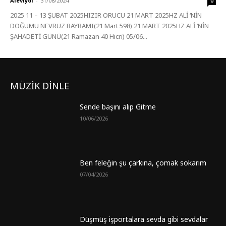
Aleviyol
-
31/08/2024
0
2025 11 – 13 ŞUBAT 2025HIZIR ORUCU 21 MART 2025HZ ALİ ‘NİN
DOĞUMU NEVRUZ BAYRAMI(21 Mart 598) 21 MART 2025HZ ALİ ‘NİN
ŞAHADETİ GÜNÜ(21 Ramazan 40 Hicri) 05/06...
MÜZİK DİNLE
Sende başını alıp Gitme
10/06/2026
Ben feleğin şu çarkına, çomak sokarım
07/04/2026
Düşmüş işportalara sevda gibi sevdalar