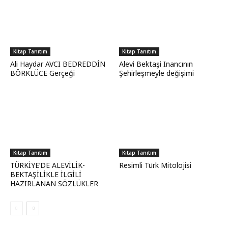
Kitap Tanıtım
Kitap Tanıtım
Ali Haydar AVCI BEDREDDİN
Alevi Bektaşi Inancının
BÖRKLÜCE Gerçeği
Şehirleşmeyle değişimi
Kitap Tanıtım
Kitap Tanıtım
TÜRKİYE’DE ALEVİLİK-
Resimli Türk Mitolojisi
BEKTAŞİLİKLE İLGİLİ
HAZIRLANAN SÖZLÜKLER