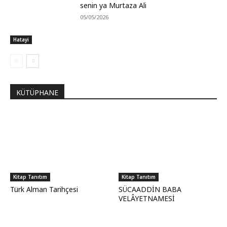
senin ya Murtaza Ali
05/05/2026
Hatayi
KÜTÜPHANE
Kitap Tanıtım
Kitap Tanıtım
Türk Alman Tarihçesi
SÜCAADDİN BABA
VELÂYETNAMESİ