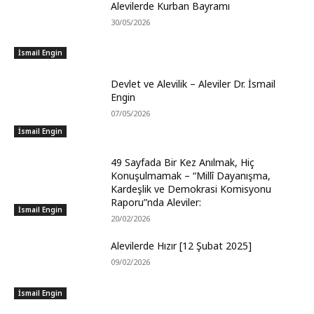
Alevilerde Kurban Bayramı
30/05/2026
İsmail Engin
Devlet ve Alevilik – Aleviler Dr. İsmail
Engin
07/05/2026
İsmail Engin
49 Sayfada Bir Kez Anılmak, Hiç
Konuşulmamak – “Millî Dayanışma,
Kardeşlik ve Demokrasi Komisyonu
Raporu”nda Aleviler:
İsmail Engin
20/02/2026
Alevilerde Hızır [12 Şubat 2025]
09/02/2026
İsmail Engin