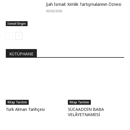
Şah İsmail: Kimlik Tartışmalarının Öznesi
05/02/2026
İsmail Engin
KÜTÜPHANE
Kitap Tanıtım
Kitap Tanıtım
Türk Alman Tarihçesi
SÜCAADDİN BABA
VELÂYETNAMESİ