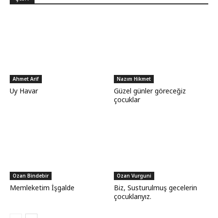
Ahmet Arif
Nazım Hikmet
Uy Havar
Güzel günler göreceğiz
çocuklar
Ozan Bindebir
Ozan Vurguni
Memleketim İşgalde
Biz, Susturulmuş gecelerin
çocuklarıyız.