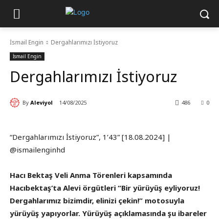
İsmail Engin
Dergahlarımızı İstiyoruz
İsmail Engin
Dergahlarımızı İstiyoruz
By
Aleviyol
14/08/2025
486
0
“Dergahlarımızı İstiyoruz”, 1’43” [18.08.2024] |
@ismailenginhd
Hacı Bektaş Veli Anma Törenleri kapsamında
Hacıbektaş’ta Alevi örgütleri “Bir yürüyüş eyliyoruz!
Dergahlarımız bizimdir, elinizi çekin!” motosuyla
yürüyüş yapıyorlar. Yürüyüş açıklamasında şu ibareler