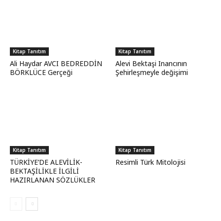
Kitap Tanıtım
Kitap Tanıtım
Ali Haydar AVCI BEDREDDİN
Alevi Bektaşi Inancının
BÖRKLÜCE Gerçeği
Şehirleşmeyle değişimi
Kitap Tanıtım
Kitap Tanıtım
TÜRKİYE’DE ALEVİLİK-
Resimli Türk Mitolojisi
BEKTAŞİLİKLE İLGİLİ
HAZIRLANAN SÖZLÜKLER