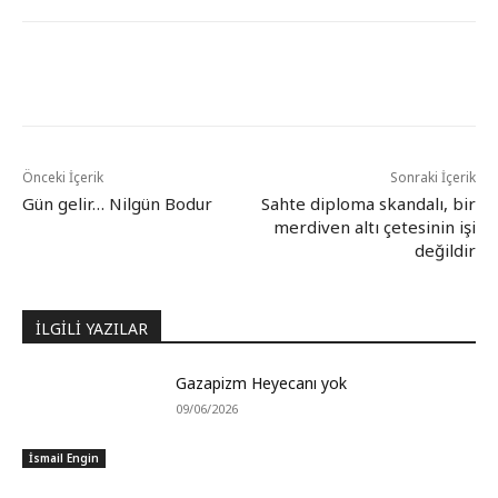
Önceki İçerik
Sonraki İçerik
Gün gelir… Nilgün Bodur
Sahte diploma skandalı, bir
merdiven altı çetesinin işi
değildir
İLGİLİ YAZILAR
Gazapizm Heyecanı yok
09/06/2026
İsmail Engin