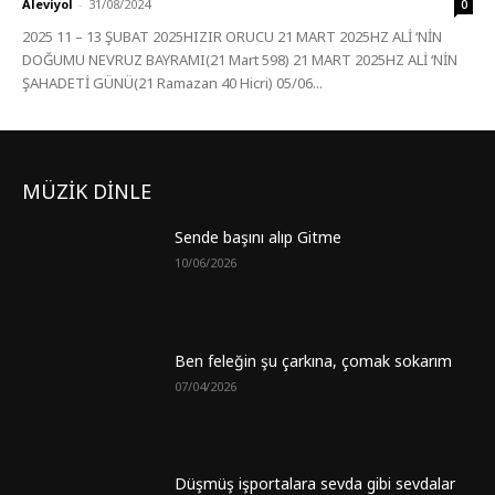
Aleviyol
-
31/08/2024
0
2025 11 – 13 ŞUBAT 2025HIZIR ORUCU 21 MART 2025HZ ALİ ‘NİN
DOĞUMU NEVRUZ BAYRAMI(21 Mart 598) 21 MART 2025HZ ALİ ‘NİN
ŞAHADETİ GÜNÜ(21 Ramazan 40 Hicri) 05/06...
MÜZİK DİNLE
Sende başını alıp Gitme
10/06/2026
Ben feleğin şu çarkına, çomak sokarım
07/04/2026
Düşmüş işportalara sevda gibi sevdalar