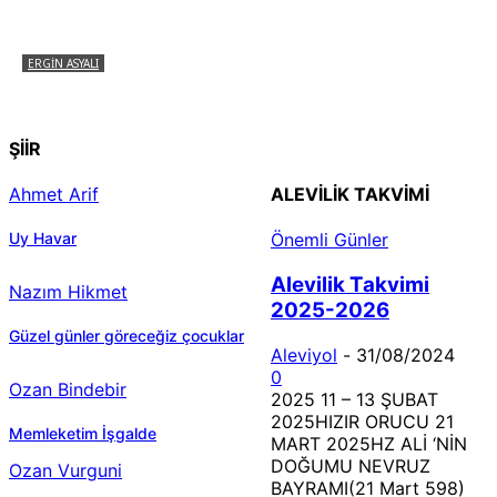
ERGIN ASYALI
Çizginin Gücü
ŞİİR
Ahmet Arif
ALEVILIK TAKVIMI
Uy Havar
Önemli Günler
Alevilik Takvimi
Nazım Hikmet
2025-2026
Güzel günler göreceğiz çocuklar
Aleviyol
-
31/08/2024
0
Ozan Bindebir
2025 11 – 13 ŞUBAT
2025HIZIR ORUCU 21
Memleketim İşgalde
MART 2025HZ ALİ ‘NİN
DOĞUMU NEVRUZ
Ozan Vurguni
BAYRAMI(21 Mart 598)