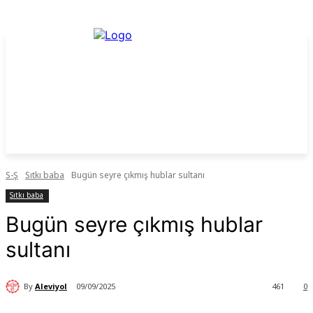
S-Ş
Sıtkı baba
Bugün seyre çıkmış hublar sultanı
Sıtkı baba
Bugün seyre çıkmış hublar
sultanı
By
Aleviyol
09/09/2025
461
0