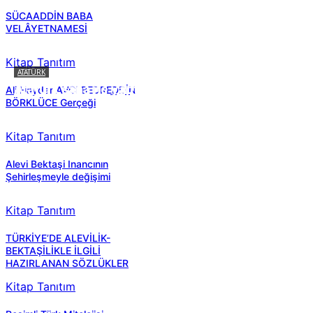
SÜCAADDİN BABA
VELÂYETNAMESİ
Kitap Tanıtım
ATATÜRK
Atatürk sana ne yaptı?
Ali Haydar AVCI BEDREDDİN
BÖRKLÜCE Gerçeği
Kitap Tanıtım
Alevi Bektaşi Inancının
Şehirleşmeyle değişimi
Kitap Tanıtım
TÜRKİYE’DE ALEVİLİK-
BEKTAŞİLİKLE İLGİLİ
HAZIRLANAN SÖZLÜKLER
Kitap Tanıtım