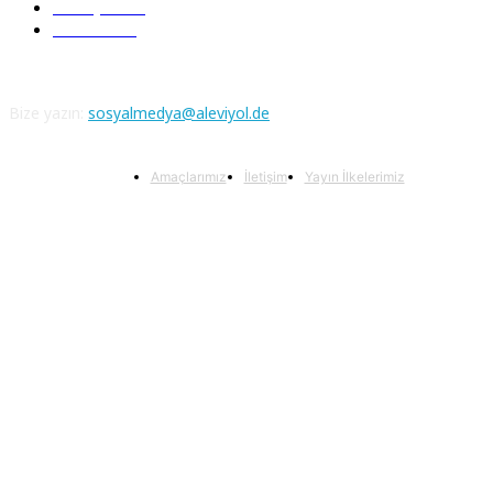
Aleviyol
121
Atatürk
111
Bize yazın:
sosyalmedya@aleviyol.de
Amaçlarımız
İletişim
Yayın İlkelerimiz