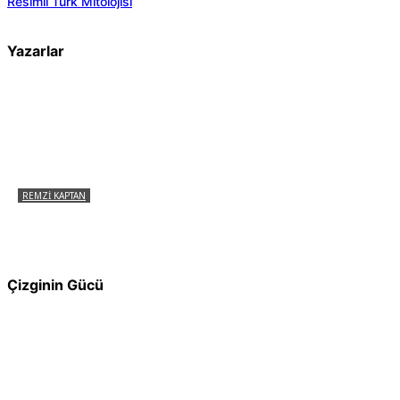
Resimli Türk Mitolojisi
Yazarlar
REMZI KAPTAN
Pir Sultan Abdal Gerçek Hz. Ali’yi Bilmiyor
muydu?
Çizginin Gücü