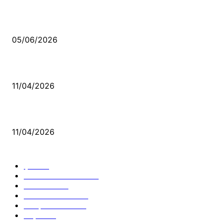
Kerbela Alevilerin Dinmeyen Acısı
05/06/2026
Bacıyan-ı Rum Kadıncık Ana
11/04/2026
Aleviler ve Abdallar
11/04/2026
Güncel Bölümler
Şiir
218
Pir Sultan Abdal
206
Nefesler
188
Serbest Kürsü
172
Kitap Tanıtım
166
Arşiv
145