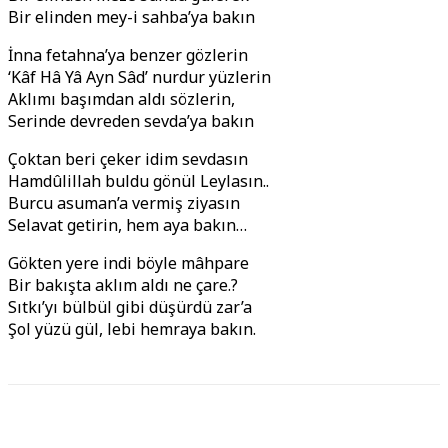
Bir elinden mey-i sahba’ya bakın
İnna fetahna’ya benzer gözlerin
‘Kâf Hâ Yâ Ayn Sâd’ nurdur yüzlerin
Aklımı başımdan aldı sözlerin,
Serinde devreden sevda’ya bakın
Çoktan beri çeker idim sevdasın
Hamdûlillah buldu gönül Leylasın..
Burcu asuman’a vermiş ziyasın
Selavat getirin, hem aya bakın…
Gökten yere indi böyle mâhpare
Bir bakışta aklım aldı ne çare.?
Sıtkı’yı bülbül gibi düşürdü zar’a
Şol yüzü gül, lebi hemraya bakın.