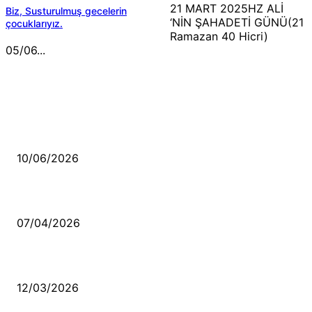
21 MART 2025HZ ALİ
Biz, Susturulmuş gecelerin
‘NİN ŞAHADETİ GÜNÜ(21
çocuklarıyız.
Ramazan 40 Hicri)
05/06...
MÜZİK DİNLE
Sende başını alıp Gitme
10/06/2026
Ben feleğin şu çarkına, çomak sokarım
07/04/2026
Düşmüş işportalara sevda gibi sevdalar
12/03/2026
VİDEO İZLE