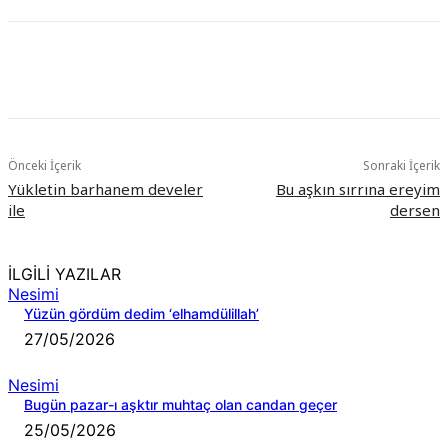
Önceki İçerik
Sonraki İçerik
Yükletin barhanem develer
Bu aşkın sırrına ereyim
ile
dersen
İLGİLİ YAZILAR
Nesimi
Yüzün gördüm dedim ‘elhamdülillah’
27/05/2026
Nesimi
Bugün pazar-ı aşktır muhtaç olan candan geçer
25/05/2026