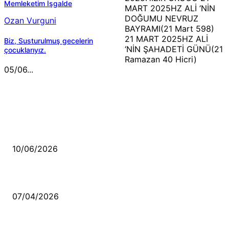
Memleketim İşgalde
MART 2025HZ ALİ ‘NİN
DOĞUMU NEVRUZ
Ozan Vurguni
BAYRAMI(21 Mart 598)
21 MART 2025HZ ALİ
Biz, Susturulmuş gecelerin
‘NİN ŞAHADETİ GÜNÜ(21
çocuklarıyız.
Ramazan 40 Hicri)
05/06...
MÜZİK DİNLE
Sende başını alıp Gitme
10/06/2026
Ben feleğin şu çarkına, çomak sokarım
07/04/2026
Düşmüş işportalara sevda gibi sevdalar