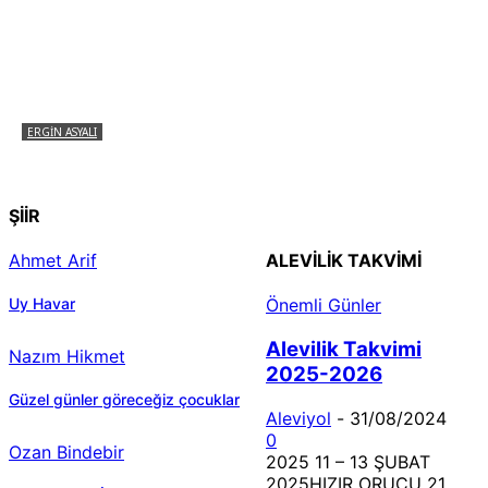
ERGIN ASYALI
Çizginin Gücü
ŞİİR
Ahmet Arif
ALEVILIK TAKVIMI
Uy Havar
Önemli Günler
Alevilik Takvimi
Nazım Hikmet
2025-2026
Güzel günler göreceğiz çocuklar
Aleviyol
-
31/08/2024
0
Ozan Bindebir
2025 11 – 13 ŞUBAT
2025HIZIR ORUCU 21