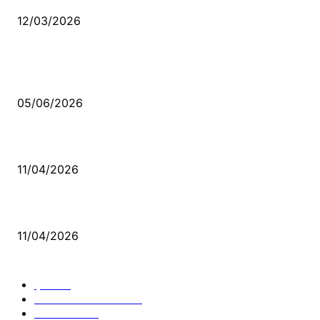
12/03/2026
VİDEO İZLE
Kerbela Alevilerin Dinmeyen Acısı
05/06/2026
Bacıyan-ı Rum Kadıncık Ana
11/04/2026
Aleviler ve Abdallar
11/04/2026
Güncel Bölümler
Şiir
218
Pir Sultan Abdal
206
Nefesler
188