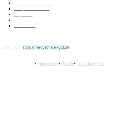
Serbest Kürsü
172
Kitap Tanıtım
166
Arşiv
145
Aleviyol
121
Atatürk
111
Bize yazın:
sosyalmedya@aleviyol.de
Amaçlarımız
İletişim
Yayın İlkelerimiz