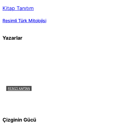
Kitap Tanıtım
Resimli Türk Mitolojisi
Yazarlar
REMZI KAPTAN
Pir Sultan Abdal Gerçek Hz. Ali’yi Bilmiyor
muydu?
Çizginin Gücü