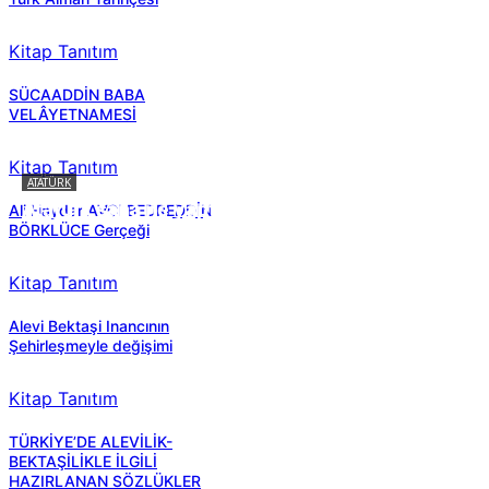
Kitap Tanıtım
SÜCAADDİN BABA
VELÂYETNAMESİ
Kitap Tanıtım
ATATÜRK
Atatürk sana ne yaptı?
Ali Haydar AVCI BEDREDDİN
BÖRKLÜCE Gerçeği
Kitap Tanıtım
Alevi Bektaşi Inancının
Şehirleşmeyle değişimi
Kitap Tanıtım
TÜRKİYE’DE ALEVİLİK-
BEKTAŞİLİKLE İLGİLİ
HAZIRLANAN SÖZLÜKLER