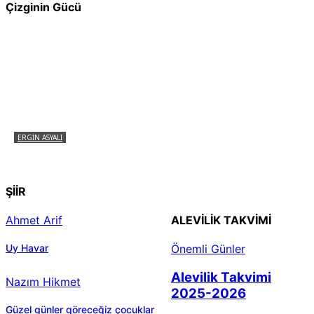
Çizginin Gücü
ERGIN ASYALI
Çizginin Gücü
ŞİİR
Ahmet Arif
ALEVILIK TAKVIMI
Uy Havar
Önemli Günler
Alevilik Takvimi
Nazım Hikmet
2025-2026
Güzel günler göreceğiz çocuklar