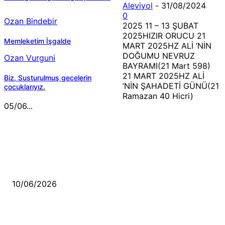
Aleviyol
-
31/08/2024
0
Ozan Bindebir
2025 11 – 13 ŞUBAT
2025HIZIR ORUCU 21
Memleketim İşgalde
MART 2025HZ ALİ ‘NİN
DOĞUMU NEVRUZ
Ozan Vurguni
BAYRAMI(21 Mart 598)
21 MART 2025HZ ALİ
Biz, Susturulmuş gecelerin
‘NİN ŞAHADETİ GÜNÜ(21
çocuklarıyız.
Ramazan 40 Hicri)
05/06...
MÜZİK DİNLE
Sende başını alıp Gitme
10/06/2026
Ben feleğin şu çarkına, çomak sokarım