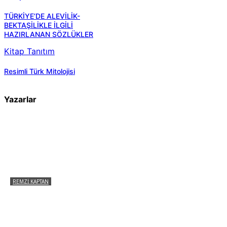
TÜRKİYE’DE ALEVİLİK-
BEKTAŞİLİKLE İLGİLİ
HAZIRLANAN SÖZLÜKLER
Kitap Tanıtım
Resimli Türk Mitolojisi
Yazarlar
REMZI KAPTAN
Pir Sultan Abdal Gerçek Hz. Ali’yi Bilmiyor
muydu?