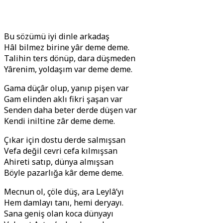
Bu sözümü iyi dinle arkadaş
Hâl bilmez birine yâr deme deme.
Talihin ters dönüp, dara düşmeden
Yârenim, yoldaşım var deme deme.
Gama düçâr olup, yanıp pişen var
Gam elinden aklı fikri şaşan var
Senden daha beter derde düşen var
Kendi iniltine zâr deme deme.
Çıkar için dostu derde salmışsan
Vefa değil cevri cefa kılmışsan
Ahireti satıp, dünya almışsan
Böyle pazarlığa kâr deme deme.
Mecnun ol, çöle düş, ara Leylâ’yı
Hem damlayı tanı, hemi deryayı.
Sana geniş olan koca dünyayı