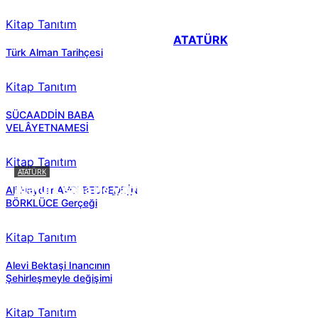
Kitap Tanıtım
ATATÜRK
Türk Alman Tarihçesi
Kitap Tanıtım
SÜCAADDİN BABA
VELÂYETNAMESİ
Kitap Tanıtım
ATATÜRK
Atatürk sana ne yaptı?
Ali Haydar AVCI BEDREDDİN
BÖRKLÜCE Gerçeği
Kitap Tanıtım
Alevi Bektaşi Inancının
Şehirleşmeyle değişimi
Kitap Tanıtım