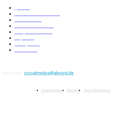
Şiir
218
Pir Sultan Abdal
206
Nefesler
188
Serbest Kürsü
172
Kitap Tanıtım
166
Arşiv
145
Aleviyol
121
Atatürk
111
Bize yazın:
sosyalmedya@aleviyol.de
Amaçlarımız
İletişim
Yayın İlkelerimiz