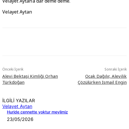
Velayet Aytan’a dar deme deme.
Velayet Aytan
Önceki İçerik
Sonraki İçerik
Alevi Bektaşi Kimliği Orhan
Ocak Dağılır, Alevilik
Türkdoğan
Çözülürken Ismail Engin
İLGİLİ YAZILAR
Velayet Aytan
Huride cennette yoktur meylimiz
23/05/2026