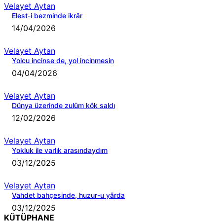
Velayet Aytan
Elest-i bezminde ikrâr
14/04/2026
Velayet Aytan
Yolcu incinse de, yol incinmesin
04/04/2026
Velayet Aytan
Dünya üzerinde zulüm kök saldı
12/02/2026
Velayet Aytan
Yokluk ile varlık arasındaydım
03/12/2025
Velayet Aytan
Vahdet bahçesinde, huzur-u yârda
03/12/2025
KÜTÜPHANE