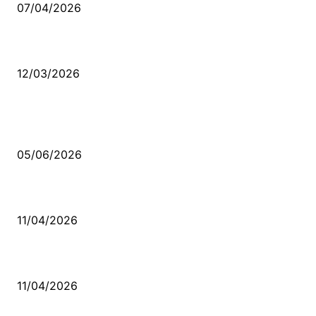
07/04/2026
Düşmüş işportalara sevda gibi sevdalar
12/03/2026
VİDEO İZLE
Kerbela Alevilerin Dinmeyen Acısı
05/06/2026
Bacıyan-ı Rum Kadıncık Ana
11/04/2026
Aleviler ve Abdallar
11/04/2026
Güncel Bölümler