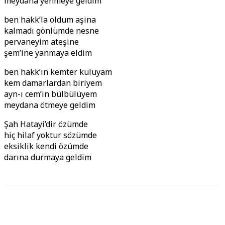
meydana yenmeye geldim
ben hakk’la oldum aşina
kalmadı gönlümde nesne
pervaneyim ateşine
şem’ine yanmaya eldim
ben hakk’ın kemter kuluyam
kem damarlardan biriyem
ayn-ı cem’in bülbülüyem
meydana ötmeye geldim
Şah Hatayi’dir özümde
hiç hilaf yoktur sözümde
eksiklik kendi özümde
darına durmaya geldim