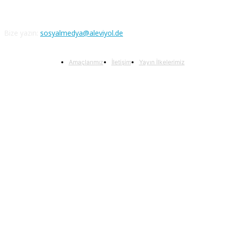
Bize yazın:
sosyalmedya@aleviyol.de
Amaçlarımız
İletişim
Yayın İlkelerimiz