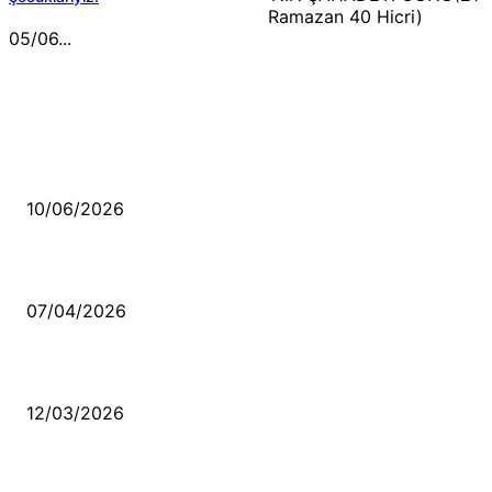
Ramazan 40 Hicri)
05/06...
MÜZİK DİNLE
Sende başını alıp Gitme
10/06/2026
Ben feleğin şu çarkına, çomak sokarım
07/04/2026
Düşmüş işportalara sevda gibi sevdalar
12/03/2026
VİDEO İZLE