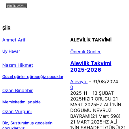
ERGIN ASYALI
Çizginin Gücü
ŞİİR
Ahmet Arif
ALEVILIK TAKVIMI
Uy Havar
Önemli Günler
Alevilik Takvimi
Nazım Hikmet
2025-2026
Güzel günler göreceğiz çocuklar
Aleviyol
-
31/08/2024
0
Ozan Bindebir
2025 11 – 13 ŞUBAT
2025HIZIR ORUCU 21
Memleketim İşgalde
MART 2025HZ ALİ ‘NİN
DOĞUMU NEVRUZ
Ozan Vurguni
BAYRAMI(21 Mart 598)
21 MART 2025HZ ALİ
Biz, Susturulmuş gecelerin
‘NİN ŞAHADETİ GÜNÜ(21
çocuklarıyız.