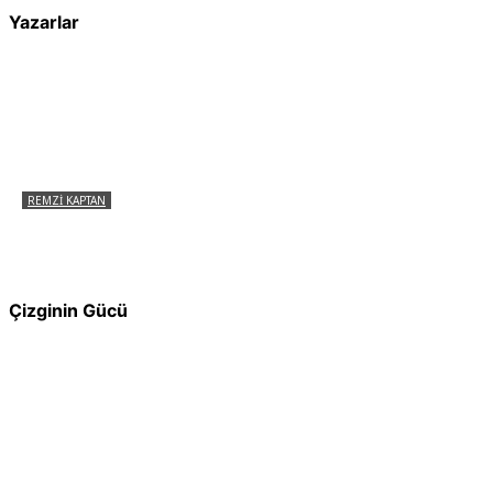
Yazarlar
REMZI KAPTAN
Pir Sultan Abdal Gerçek Hz. Ali’yi Bilmiyor
muydu?
Çizginin Gücü