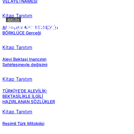
VELÂYETNAMESİ
Kitap Tanıtım
ATATÜRK
Atatürk sana ne yaptı?
Ali Haydar AVCI BEDREDDİN
BÖRKLÜCE Gerçeği
Kitap Tanıtım
Alevi Bektaşi Inancının
Şehirleşmeyle değişimi
Kitap Tanıtım
TÜRKİYE’DE ALEVİLİK-
BEKTAŞİLİKLE İLGİLİ
HAZIRLANAN SÖZLÜKLER
Kitap Tanıtım
Resimli Türk Mitolojisi