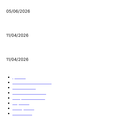
Kerbela Alevilerin Dinmeyen Acısı
05/06/2026
Bacıyan-ı Rum Kadıncık Ana
11/04/2026
Aleviler ve Abdallar
11/04/2026
Güncel Bölümler
Şiir
218
Pir Sultan Abdal
206
Nefesler
188
Serbest Kürsü
172
Kitap Tanıtım
166
Arşiv
145
Aleviyol
121
Atatürk
111