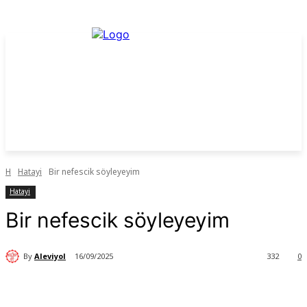
H
Hatayi
Bir nefescik söyleyeyim
Hatayi
Bir nefescik söyleyeyim
By
Aleviyol
16/09/2025
332
0