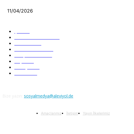
Aleviler ve Abdallar
11/04/2026
Güncel Bölümler
Şiir
218
Pir Sultan Abdal
206
Nefesler
188
Serbest Kürsü
172
Kitap Tanıtım
166
Arşiv
145
Aleviyol
121
Atatürk
111
Bize yazın:
sosyalmedya@aleviyol.de
Amaçlarımız
İletişim
Yayın İlkelerimiz