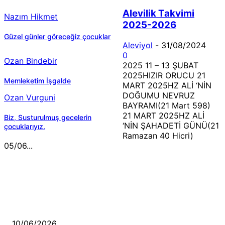
Alevilik Takvimi
Nazım Hikmet
2025-2026
Güzel günler göreceğiz çocuklar
Aleviyol
-
31/08/2024
0
Ozan Bindebir
2025 11 – 13 ŞUBAT
2025HIZIR ORUCU 21
Memleketim İşgalde
MART 2025HZ ALİ ‘NİN
DOĞUMU NEVRUZ
Ozan Vurguni
BAYRAMI(21 Mart 598)
21 MART 2025HZ ALİ
Biz, Susturulmuş gecelerin
‘NİN ŞAHADETİ GÜNÜ(21
çocuklarıyız.
Ramazan 40 Hicri)
05/06...
MÜZİK DİNLE
Sende başını alıp Gitme
10/06/2026