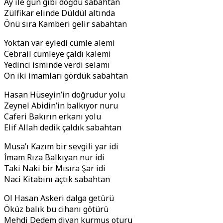
Ay ile gün gibi doğdu sabahtan
Zülfikar elinde Düldül altında
Önü sıra Kamberi gelir sabahtan
Yoktan var eyledi cümle alemi
Cebrail cümleye çaldı kalemi
Yedinci isminde verdi selamı
On iki imamları gördük sabahtan
Hasan Hüseyin’in doğrudur yolu
Zeynel Abidin’in balkıyor nuru
Caferi Bakırın erkanı yolu
Elif Allah dedik çaldık sabahtan
Musa’ı Kazım bir sevgili yar idi
İmam Rıza Balkıyan nur idi
Taki Naki bir Mısıra Şar idi
Naci Kitabını açtık sabahtan
Ol Hasan Askeri dalga getürü
Öküz balık bu cihanı götürü
Mehdi Dedem divan kurmuş oturu