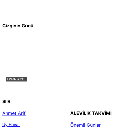
Pir Sultan Abdal Gerçek Hz. Ali’yi Bilmiyor
muydu?
Çizginin Gücü
ERGIN ASYALI
Çizginin Gücü
ŞİİR
Ahmet Arif
ALEVILIK TAKVIMI
Uy Havar
Önemli Günler