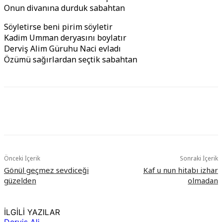
Onun divanına durduk sabahtan
Söyletirse beni pirim söyletir
Kadim Umman deryasını boylatır
Derviş Alim Güruhu Naci evladı
Özümü sağırlardan seçtik sabahtan
Önceki İçerik
Sonraki İçerik
Gönül geçmez sevdiceği
Kaf u nun hitabı izhar
güzelden
olmadan
İLGİLİ YAZILAR