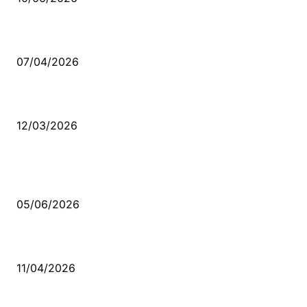
Ben feleğin şu çarkına, çomak sokarım
07/04/2026
Düşmüş işportalara sevda gibi sevdalar
12/03/2026
VİDEO İZLE
Kerbela Alevilerin Dinmeyen Acısı
05/06/2026
Bacıyan-ı Rum Kadıncık Ana
11/04/2026