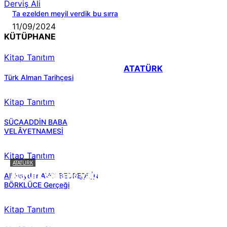
Derviş Ali
Ta ezelden meyil verdik bu sırra
11/09/2024
KÜTÜPHANE
Kitap Tanıtım
ATATÜRK
Türk Alman Tarihçesi
Kitap Tanıtım
SÜCAADDİN BABA
VELÂYETNAMESİ
Kitap Tanıtım
ATATÜRK
Atatürk sana ne yaptı?
Ali Haydar AVCI BEDREDDİN
BÖRKLÜCE Gerçeği
Kitap Tanıtım