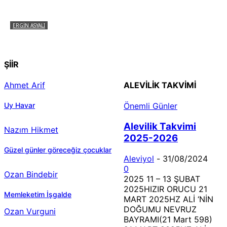
ERGIN ASYALI
Çizginin Gücü
ŞİİR
Ahmet Arif
ALEVILIK TAKVIMI
Uy Havar
Önemli Günler
Alevilik Takvimi
Nazım Hikmet
2025-2026
Güzel günler göreceğiz çocuklar
Aleviyol
-
31/08/2024
0
Ozan Bindebir
2025 11 – 13 ŞUBAT
2025HIZIR ORUCU 21
Memleketim İşgalde
MART 2025HZ ALİ ‘NİN
DOĞUMU NEVRUZ
Ozan Vurguni
BAYRAMI(21 Mart 598)