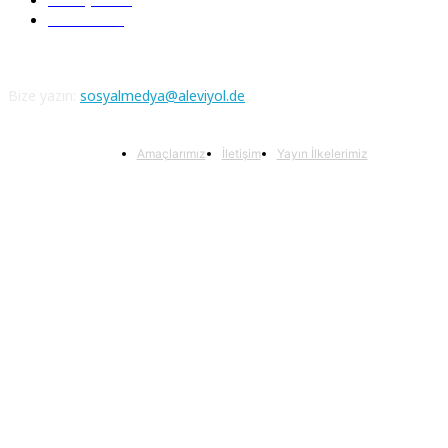
Atatürk
111
Bize yazın:
sosyalmedya@aleviyol.de
Amaçlarımız
İletişim
Yayın İlkelerimiz