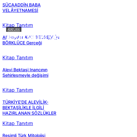
SÜCAADDİN BABA
VELÂYETNAMESİ
Kitap Tanıtım
ATATÜRK
Atatürk sana ne yaptı?
Ali Haydar AVCI BEDREDDİN
BÖRKLÜCE Gerçeği
Kitap Tanıtım
Alevi Bektaşi Inancının
Şehirleşmeyle değişimi
Kitap Tanıtım
TÜRKİYE’DE ALEVİLİK-
BEKTAŞİLİKLE İLGİLİ
HAZIRLANAN SÖZLÜKLER
Kitap Tanıtım
Resimli Türk Mitolojisi