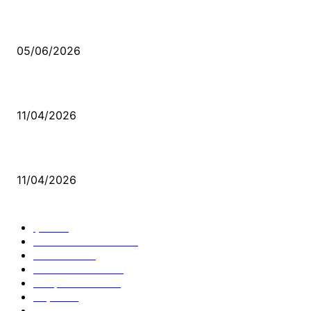
Kerbela Alevilerin Dinmeyen Acısı
05/06/2026
Bacıyan-ı Rum Kadıncık Ana
11/04/2026
Aleviler ve Abdallar
11/04/2026
Güncel Bölümler
Şiir
218
Pir Sultan Abdal
206
Nefesler
188
Serbest Kürsü
172
Kitap Tanıtım
166
Arşiv
145
Aleviyol
121