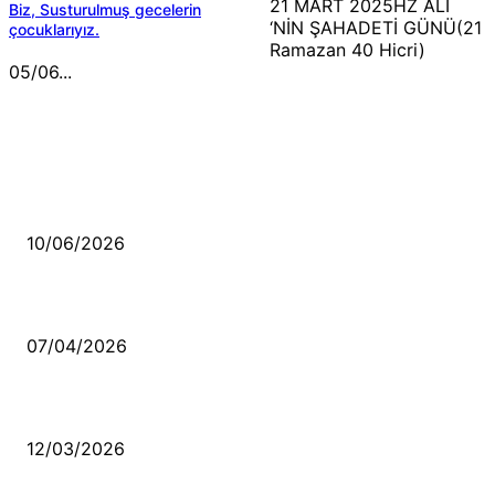
21 MART 2025HZ ALİ
Biz, Susturulmuş gecelerin
‘NİN ŞAHADETİ GÜNÜ(21
çocuklarıyız.
Ramazan 40 Hicri)
05/06...
MÜZİK DİNLE
Sende başını alıp Gitme
10/06/2026
Ben feleğin şu çarkına, çomak sokarım
07/04/2026
Düşmüş işportalara sevda gibi sevdalar
12/03/2026
VİDEO İZLE