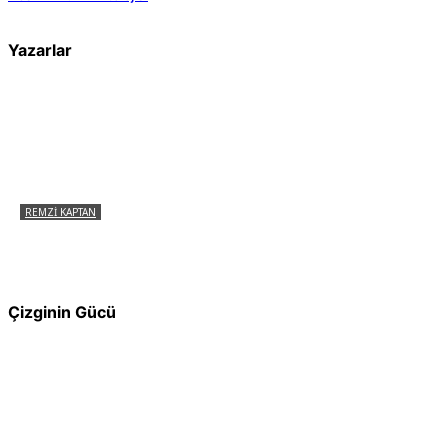
Yazarlar
REMZI KAPTAN
Pir Sultan Abdal Gerçek Hz. Ali’yi Bilmiyor
muydu?
Çizginin Gücü