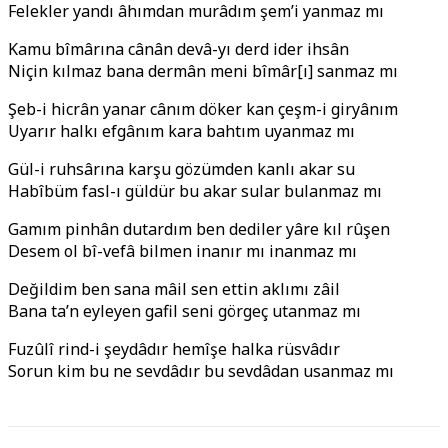
Felekler yandı âhımdan murâdım şem’i yanmaz mı
Kamu bîmârına cânân devâ-yı derd ider ihsân
Niçin kılmaz bana dermân meni bîmâr[ı] sanmaz mı
Şeb-i hicrân yanar cânım döker kan çeşm-i giryânım
Uyarır halkı efgânım kara bahtım uyanmaz mı
Gül-i ruhsârına karşu gözümden kanlı akar su
Habîbüm fasl-ı güldür bu akar sular bulanmaz mı
Gamım pinhân dutardım ben dediler yâre kıl rûşen
Desem ol bî-vefâ bilmen inanır mı inanmaz mı
Değildim ben sana mâil sen ettin aklımı zâil
Bana ta’n eyleyen gafil seni görgeç utanmaz mı
Fuzûlî rind-i şeydâdır hemîşe halka rüsvâdır
Sorun kim bu ne sevdâdır bu sevdâdan usanmaz mı