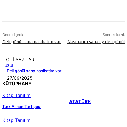
Önceki İçerik
Sonraki İçerik
Deli gönül sana nasihatim var
Nasihatim sana ey deli gönül
İLGİLİ YAZILAR
Fuzuli
Deli gönül sana nasihatim var
27/09/2025
KÜTÜPHANE
Kitap Tanıtım
ATATÜRK
Türk Alman Tarihçesi
Kitap Tanıtım